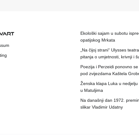
KVART
Ekološki sajam u subotu ispr
opatijskog Mrkata
ssum
„Na čijoj strani“ Ulysses teatr
ting
pitanja o umjetnosti, krivnji i šu
Poezija i Perzeidi ponovno se
pod zvijezdama Kaštela Grob
Ženska klapa Luka u nedjelju
u Matuljima
Na današnji dan 1972. premin
slikar Vladimir Udatny