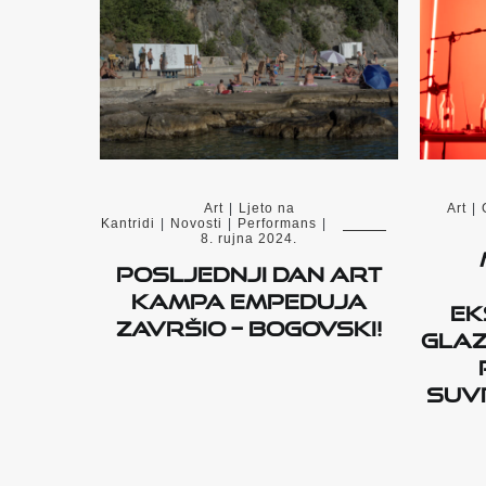
Art
|
Ljeto na
Art
|
Kantridi
|
Novosti
|
Performans
|
8. rujna 2024.
POSLJEDNJI DAN ART
KAMPA EMPEDUJA
ek
ZAVRŠIO – BOGOVSKI!
glaz
suv