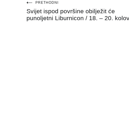
Navigacija
PRETHODNI
Svijet ispod površine obilježit će
objava
punoljetni Liburnicon / 18. – 20. kolo