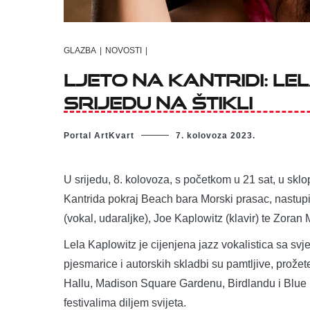
GLAZBA
|
NOVOSTI
|
Ljeto na Kantridi: Le
srijedu na Štikli
Portal ArtKvart
7. kolovoza 2023.
U srijedu, 8. kolovoza, s početkom u 21 sat, u sklo
Kantrida pokraj Beach bara Morski prasac, nastupit
(vokal, udaraljke), Joe Kaplowitz (klavir) te Zoran M
Lela Kaplowitz je cijenjena jazz vokalistica sa sv
pjesmarice i autorskih skladbi su pamtljive, prože
Hallu, Madison Square Gardenu, Birdlandu i Blue
festivalima diljem svijeta.