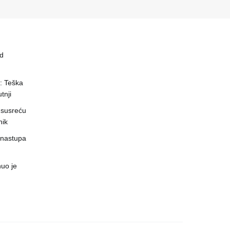
ed
a: Teška
tnji
 susreću
nik
 nastupa
uo je