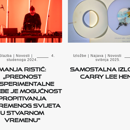
Glazba
|
Novosti
|
4.
Izložbe
|
Najava
|
Novosti
studenoga 2024.
svibnja 2025.
Manja Ristić:
Samostalna izl
„Prednost
Carry Lee He
sperimentalne
be je mogućnost
propitivanja
remenog svijeta
u stvarnom
vremenu“