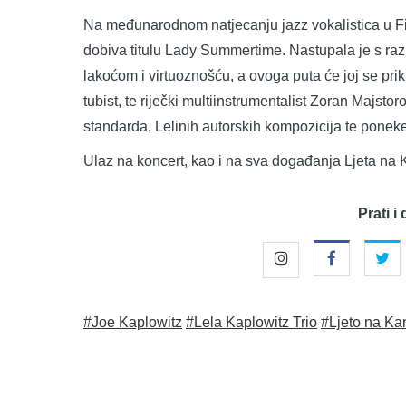
Na međunarodnom natjecanju jazz vokalistica u Fins
dobiva titulu Lady Summertime. Nastupala je s ra
lakoćom i virtuoznošću, a ovoga puta će joj se prikl
tubist, te riječki multiinstrumentalist Zoran Majstor
standarda, Lelinih autorskih kompozicija te poneke
Ulaz na koncert, kao i na sva događanja Ljeta na K
Prati i 
#Joe Kaplowitz
#Lela Kaplowitz Trio
#Ljeto na Kan