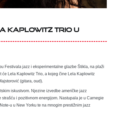
la Kaplowitz Trio u
pu Festivala jazz i eksperimentalne glazbe Štikla, na plaži
 će Lela Kaplowitz Trio, a kojeg čine Lela Kaplowitz
ajstorović (gitara, oud).
jetskim iskustvom. Njezine izvedbe američke jazz
te strašću i pozitivnom energijom. Nastupala je u Carnegie
 Note-u u New Yorku te na mnogim prestižnim jazz