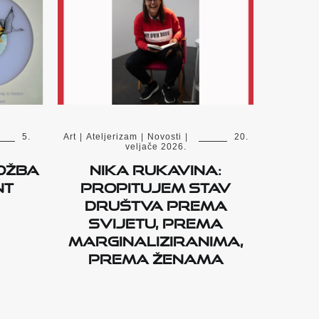
5.
Art
|
Ateljerizam
|
Novosti
|
20.
veljače 2026.
ožba
Nika Rukavina:
nt
Propitujem stav
društva prema
svijetu, prema
marginaliziranima,
prema ženama