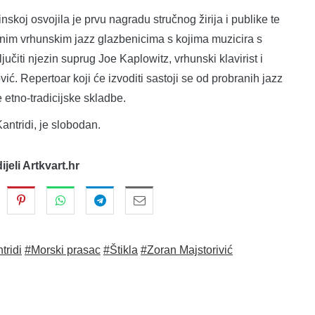
koj osvojila je prvu nagradu stručnog žirija i publike te
znim vrhunskim jazz glazbenicima s kojima muzicira s
jučiti njezin suprug Joe Kaplowitz, vrhunski klavirist i
ović. Repertoar koji će izvoditi sastoji se od probranih jazz
 etno-tradicijske skladbe.
antridi, je slobodan.
dijeli Artkvart.hr
tridi
#Morski prasac
#Štikla
#Zoran Majstorivić