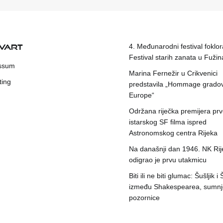
KVART
4. Međunarodni festival foklora
Festival starih zanata u Fuži
ssum
Marina Fernežir u Crikvenici
ting
predstavila „Hommage grado
Europe“
Održana riječka premijera pr
istarskog SF filma ispred
Astronomskog centra Rijeka
Na današnji dan 1946. NK Rij
odigrao je prvu utakmicu
Biti ili ne biti glumac: Šušljik i
između Shakespearea, sumnje
pozornice