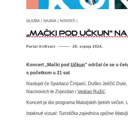
GLAZBA
|
NAJAVA
|
NOVOSTI
|
„Mački pod Učkun“ na
Portal ArtKvart
29. srpnja 2024.
Koncert „Mački pod
Učkun
“ održat će se u čet
s početkom u 21 sat
Nastupit će Spartaco Črnjarić, Duško Jeličić Dule,
Nacinovich te Zvjezdan i
Vedran Ružić
.
Koncert je dio programa Matuljskih ljetnih večeri. 
Istaknuti vizual: Turistička zajednica općine Matulj