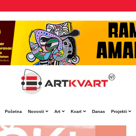
Početna
Novosti
Art
Kvart
Danas
Projekti