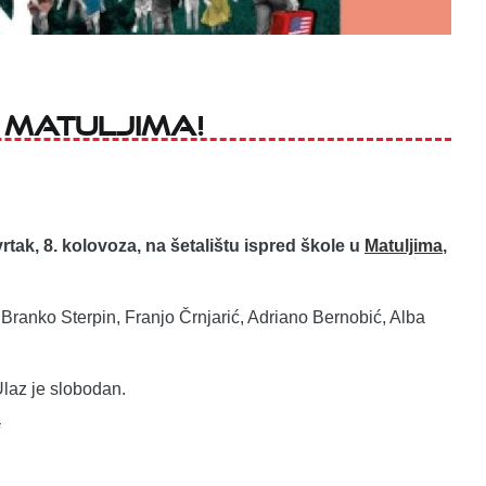
 Matuljima!
vrtak, 8. kolovoza, na šetalištu ispred škole u
Matuljima
,
 Branko Sterpin, Franjo Črnjarić, Adriano Bernobić, Alba
Ulaz je slobodan.
i