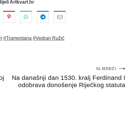
dijeli Artkvart.hr
ri
#Tramontana
#Vedran Ružić
SLJEDEĆI
oj
Na današnji dan 1530. kralj Ferdinand I
odobrava donošenje Riječkog statuta