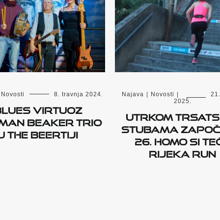
Novosti
8. travnja 2024.
Najava
|
Novosti
|
21
2025.
Blues virtuoz
Utrkom Trsats
man Beaker Trio
stubama započ
u The Beertiji
26. Homo si teć
Rijeka Run