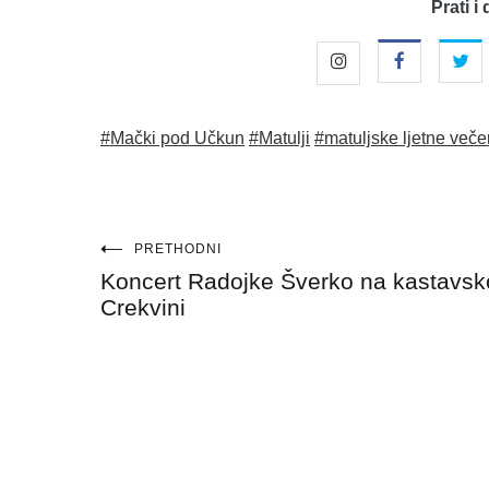
Prati i 
#Mački pod Učkun
#Matulji
#matuljske ljetne veče
Navigacija
PRETHODNI
Koncert Radojke Šverko na kastavsk
objava
Crekvini