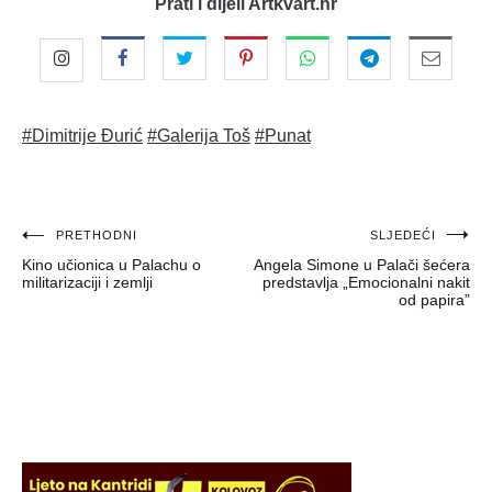
Prati i dijeli Artkvart.hr
#Dimitrije Đurić
#Galerija Toš
#Punat
Navigacija
PRETHODNI
SLJEDEĆI
Kino učionica u Palachu o
Angela Simone u Palači šećera
objava
militarizaciji i zemlji
predstavlja „Emocionalni nakit
od papira”