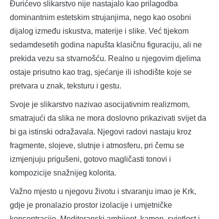
Đurićevo slikarstvo nije nastajalo kao prilagodba
dominantnim estetskim strujanjima, nego kao osobni
dijalog između iskustva, materije i slike. Već tijekom
sedamdesetih godina napušta klasičnu figuraciju, ali ne
prekida vezu sa stvarnošću. Realno u njegovim djelima
ostaje prisutno kao trag, sjećanje ili ishodište koje se
pretvara u znak, teksturu i gestu.
Svoje je slikarstvo nazivao asocijativnim realizmom,
smatrajući da slika ne mora doslovno prikazivati svijet da
bi ga istinski odražavala. Njegovi radovi nastaju kroz
fragmente, slojeve, slutnje i atmosferu, pri čemu se
izmjenjuju prigušeni, gotovo magličasti tonovi i
kompozicije snažnijeg kolorita.
Važno mjesto u njegovu životu i stvaranju imao je Krk,
gdje je pronalazio prostor izolacije i umjetničke
koncentracije. Mediteranski ambijent, kamen, svjetlost i