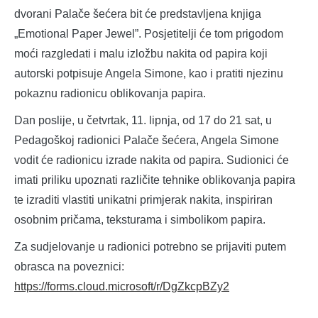
dvorani Palače šećera bit će predstavljena knjiga
„Emotional Paper Jewel”. Posjetitelji će tom prigodom
moći razgledati i malu izložbu nakita od papira koji
autorski potpisuje Angela Simone, kao i pratiti njezinu
pokaznu radionicu oblikovanja papira.
Dan poslije, u četvrtak, 11. lipnja, od 17 do 21 sat, u
Pedagoškoj radionici Palače šećera, Angela Simone
vodit će radionicu izrade nakita od papira. Sudionici će
imati priliku upoznati različite tehnike oblikovanja papira
te izraditi vlastiti unikatni primjerak nakita, inspiriran
osobnim pričama, teksturama i simbolikom papira.
Za sudjelovanje u radionici potrebno se prijaviti putem
obrasca na poveznici:
https://forms.cloud.microsoft/r/DgZkcpBZy2