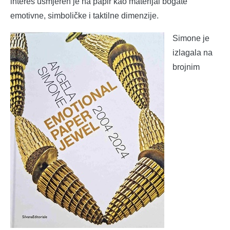
interes usmjeren je na papir kao materijal bogate
emotivne, simboličke i taktilne dimenzije.
Simone je
izlagala na
brojnim