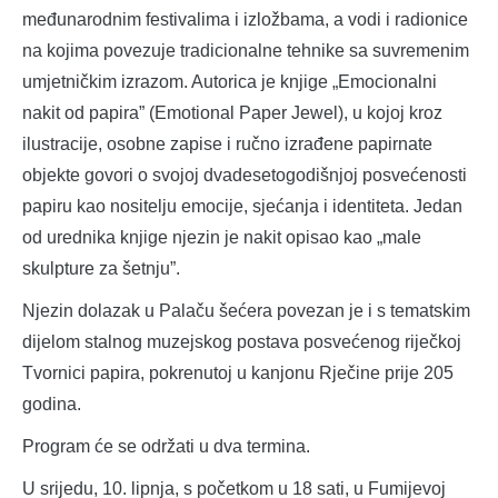
međunarodnim festivalima i izložbama, a vodi i radionice
na kojima povezuje tradicionalne tehnike sa suvremenim
umjetničkim izrazom. Autorica je knjige „Emocionalni
nakit od papira” (Emotional Paper Jewel), u kojoj kroz
ilustracije, osobne zapise i ručno izrađene papirnate
objekte govori o svojoj dvadesetogodišnjoj posvećenosti
papiru kao nositelju emocije, sjećanja i identiteta. Jedan
od urednika knjige njezin je nakit opisao kao „male
skulpture za šetnju”.
Njezin dolazak u Palaču šećera povezan je i s tematskim
dijelom stalnog muzejskog postava posvećenog riječkoj
Tvornici papira, pokrenutoj u kanjonu Rječine prije 205
godina.
Program će se održati u dva termina.
U srijedu, 10. lipnja, s početkom u 18 sati, u Fumijevoj