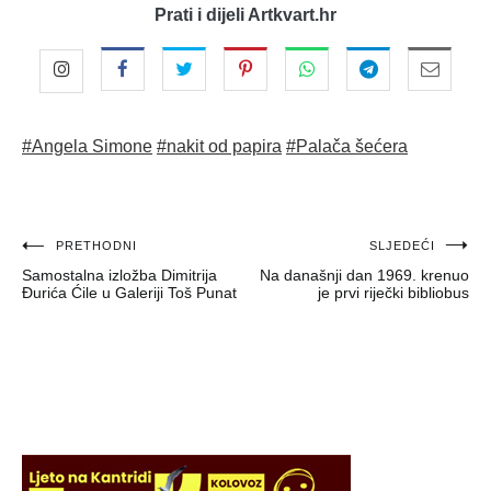
Prati i dijeli Artkvart.hr
#Angela Simone
#nakit od papira
#Palača šećera
Navigacija
PRETHODNI
SLJEDEĆI
Samostalna izložba Dimitrija
Na današnji dan 1969. krenuo
objava
Đurića Ćile u Galeriji Toš Punat
je prvi riječki bibliobus