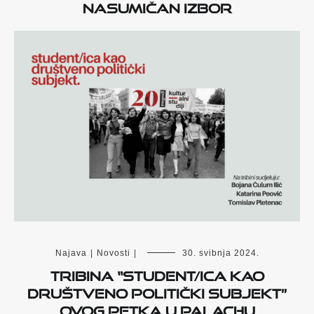
Nasumičan izbor
Najava
|
Novosti
|
30. svibnja 2024.
Tribina “Student/ica kao
društveno politički subjekt”
ovog petka u Palachu