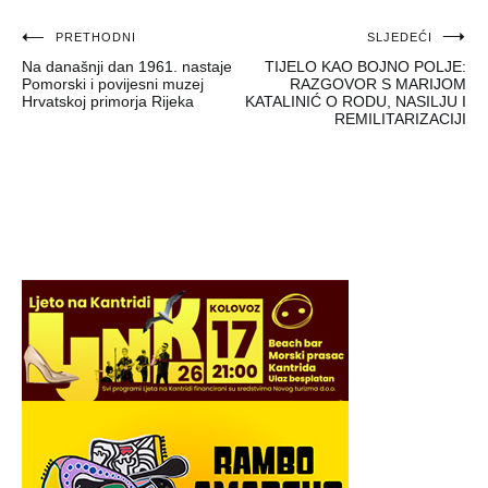
Navigacija
PRETHODNI
SLJEDEĆI
Na današnji dan 1961. nastaje
TIJELO KAO BOJNO POLJE:
objava
Pomorski i povijesni muzej
RAZGOVOR S MARIJOM
Hrvatskoj primorja Rijeka
KATALINIĆ O RODU, NASILJU I
REMILITARIZACIJI