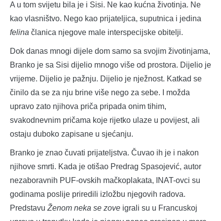
A u tom svijetu bila je i Sisi. Ne kao kućna životinja. Ne
kao vlasništvo. Nego kao prijateljica, suputnica i jedina
felina
članica njegove male interspecijske obitelji.
Dok danas mnogi dijele dom samo sa svojim životinjama,
Branko je sa Sisi dijelio mnogo više od prostora. Dijelio je
vrijeme. Dijelio je pažnju. Dijelio je nježnost. Katkad se
činilo da se za nju brine više nego za sebe. I možda
upravo zato njihova priča pripada onim tihim,
svakodnevnim pričama koje rijetko ulaze u povijest, ali
ostaju duboko zapisane u sjećanju.
Branko je znao čuvati prijateljstva. Čuvao ih je i nakon
njihove smrti. Kada je otišao Predrag Spasojević, autor
nezaboravnih PUF-ovskih mačkoplakata, INAT-ovci su
godinama poslije priredili izložbu njegovih radova.
Predstavu
Ženom neka se zove
igrali su u Francuskoj