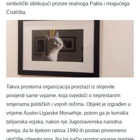
simbolički oblikujući prizore realnoga Pakla i mogućega
Čistilišta.
Takva prostorna organizacija proizlazi iz slojevite
povijesti same vojarne, koja svjedoči o neprestanim
smjenama političkih i vojnih režima. Objekt je izgrađen u
vrijeme Austro-Ugarske Monarhije, potom ga je koristila
talijanska vojska, nakon nje Jugoslavenska narodna
armija, da bi tijekom ratova 1990-ih postao privremeno
utočište izbjeglicama. Na taj način prostor vojarne postaje