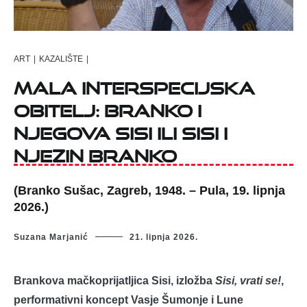
ART
|
KAZALIŠTE
|
Mala interspecijska
obitelj: Branko i
njegova Sisi ili Sisi i
njezin Branko
(Branko Sušac, Zagreb, 1948. – Pula, 19. lipnja
2026.)
Suzana Marjanić
21. lipnja 2026.
Brankova mačkoprijatljica Sisi, izložba
Sisi, vrati se!
,
performativni koncept Vasje Šumonje i Lune