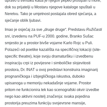
upravo u trenutku kada je njegov pepeo prosipan u more,
dok su prijatelji u Mostaru njegove kataloge spuštali u
Neretvu. Tako je umjetnost postajala obred sjećanja, a
sjećanje oblik ljubavi.
Imao je osjećaj za sve „druge druge“. Predstavu
Ružičasti
sni
, izvedenu na PUF-u 2000. godine, Branko Sušac
smjestio je u prostor bivše vojarne Karlo Rojc u Puli.
Polazeći od poetike kazališta na specifičnoj lokaciji (site-
specific theatre), koje svoju dramaturšku i izvedbenu
inspiraciju crpi iz povijesne i simboličke slojevitosti
prostora, Dr. INAT u ovoj predstavi konstruira imaginarij
prognaničkoga i izbjegličkoga iskustva, duboko
upisanoga u memoriju nekadašnje vojarne. Prostor
pritom ne funkcionira tek kao scenografski okvir izvedbe
nego kao aktivni nositelj značenja: svaka pojedina
prostorija preuzima funkciju svojevrsne mansije,