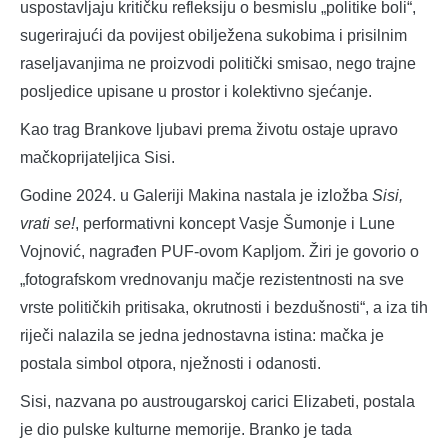
uspostavljaju kritičku refleksiju o besmislu „politike boli“,
sugerirajući da povijest obilježena sukobima i prisilnim
raseljavanjima ne proizvodi politički smisao, nego trajne
posljedice upisane u prostor i kolektivno sjećanje.
Kao trag Brankove ljubavi prema životu ostaje upravo
mačkoprijateljica Sisi.
Godine 2024. u Galeriji Makina nastala je izložba
Sisi,
vrati se!
, performativni koncept Vasje Šumonje i Lune
Vojnović, nagrađen PUF-ovom Kapljom. Žiri je govorio o
„fotografskom vrednovanju mačje rezistentnosti na sve
vrste političkih pritisaka, okrutnosti i bezdušnosti“, a iza tih
riječi nalazila se jedna jednostavna istina: mačka je
postala simbol otpora, nježnosti i odanosti.
Sisi, nazvana po austrougarskoj carici Elizabeti, postala
je dio pulske kulturne memorije. Branko je tada