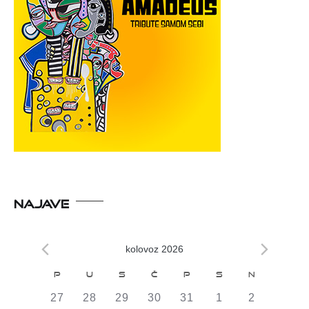
NAJAVE
kolovoz 2026
Kalendar
P
U
S
Č
P
S
N
od
0
0
0
0
0
0
0
27
28
29
30
31
1
2