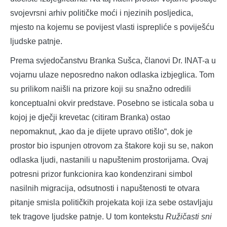
svojevrsni arhiv političke moći i njezinih posljedica,
mjesto na kojemu se povijest vlasti isprepliće s poviješću
ljudske patnje.
Prema svjedočanstvu Branka Sušca, članovi Dr. INAT-a u
vojarnu ulaze neposredno nakon odlaska izbjeglica. Tom
su prilikom naišli na prizore koji su snažno odredili
konceptualni okvir predstave. Posebno se isticala soba u
kojoj je dječji krevetac (citiram Branka) ostao
nepomaknut, „kao da je dijete upravo otišlo“, dok je
prostor bio ispunjen otrovom za štakore koji su se, nakon
odlaska ljudi, nastanili u napuštenim prostorijama. Ovaj
potresni prizor funkcionira kao kondenzirani simbol
nasilnih migracija, odsutnosti i napuštenosti te otvara
pitanje smisla političkih projekata koji iza sebe ostavljaju
tek tragove ljudske patnje. U tom kontekstu
Ružičasti sni