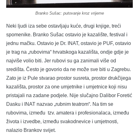
Branko Sušac: putovanje kroz vrijeme
Neki ljudi iza sebe ostavljaju kuće, drugi knjige, treći
spomenike. Branko Sušac ostavio je kazalište, festival i
jednu mačku. Ostavio je Dr. INAT, ostavio je PUF, ostavio
je trag na „rubovima“ hrvatskoga kazališta, ondje gdje je
najviše volio biti. Jer rubovi su ga zanimali više od
središta. Često je govorio da ne može sve biti u Zagrebu.
Zato je iz Pule stvarao prostor susreta, prostor drukčijega
kazališta, prostor za one umjetnike i umjetnice koji nisu
pristajali na zadane podjele. Nije slučajno Dalibor Foretić
Dasku i INAT nazvao „rubnim teatrom“. Na tim se
rubovima, između tzv. amatera i profesionalaca, između
života i izvedbe, između svakodnevice i umjetnosti,
nalazio Brankov svijet.