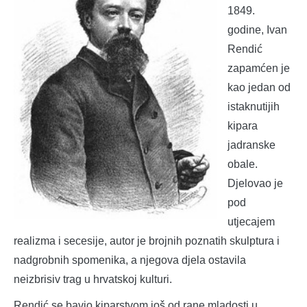
1849.
godine, Ivan
Rendić
zapamćen je
kao jedan od
istaknutijih
kipara
jadranske
obale.
Djelovao je
pod
utjecajem
realizma i secesije, autor je brojnih poznatih skulptura i
nadgrobnih spomenika, a njegova djela ostavila
neizbrisiv trag u hrvatskoj kulturi.
Rendić se bavio kiparstvom još od rane mladosti u