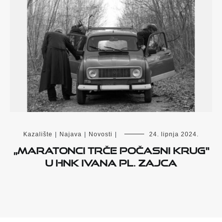
Kazalište
|
Najava
|
Novosti
|
24. lipnja 2024.
„Maratonci trče počasni krug“
u HNK Ivana pl. Zajca