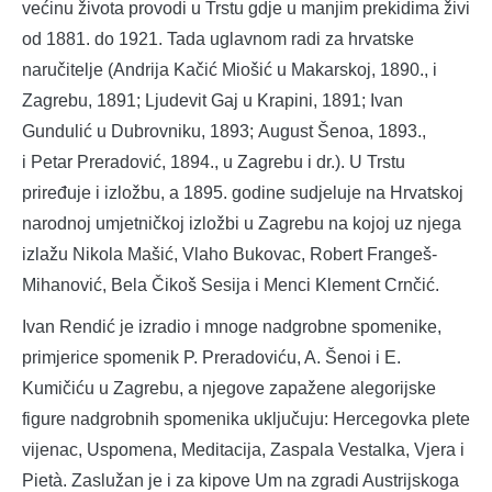
većinu života provodi u Trstu gdje u manjim prekidima živi
od 1881. do 1921. Tada uglavnom radi za hrvatske
naručitelje (Andrija Kačić Miošić u Makarskoj, 1890., i
Zagrebu, 1891; Ljudevit Gaj u Krapini, 1891; Ivan
Gundulić u Dubrovniku, 1893; August Šenoa, 1893.,
i Petar Preradović, 1894., u Zagrebu i dr.). U Trstu
priređuje i izložbu, a 1895. godine sudjeluje na Hrvatskoj
narodnoj umjetničkoj izložbi u Zagrebu na kojoj uz njega
izlažu Nikola Mašić, Vlaho Bukovac, Robert Frangeš-
Mihanović, Bela Čikoš Sesija i Menci Klement Crnčić.
Ivan Rendić je izradio i mnoge nadgrobne spomenike,
primjerice spomenik P. Preradoviću, A. Šenoi i E.
Kumičiću u Zagrebu, a njegove zapažene alegorijske
figure nadgrobnih spomenika uključuju: Hercegovka plete
vijenac, Uspomena, Meditacija, Zaspala Vestalka, Vjera i
Pietà. Zaslužan je i za kipove Um na zgradi Austrijskoga