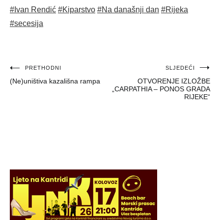
#Ivan Rendić
#Kiparstvo
#Na današnji dan
#Rijeka
#secesija
Navigacija
PRETHODNI
SLJEDEĆI
(Ne)uništiva kazališna rampa
OTVORENJE IZLOŽBE
objava
„CARPATHIA – PONOS GRADA
RIJEKE“