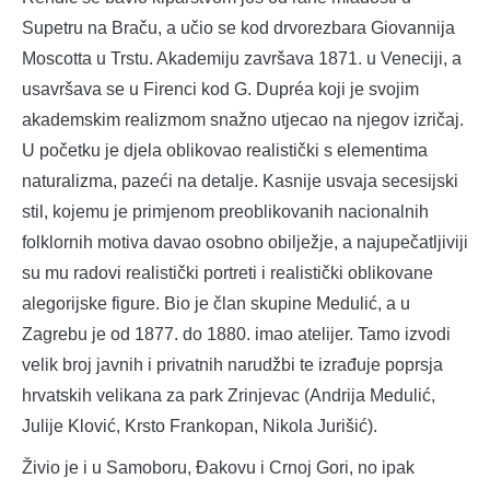
Supetru na Braču, a učio se kod drvorezbara Giovannija
Moscotta u Trstu. Akademiju završava 1871. u Veneciji, a
usavršava se u Firenci kod G. Dupréa koji je svojim
akademskim realizmom snažno utjecao na njegov izričaj.
U početku je djela oblikovao realistički s elementima
naturalizma, pazeći na detalje. Kasnije usvaja secesijski
stil, kojemu je primjenom preoblikovanih nacionalnih
folklornih motiva davao osobno obilježje, a najupečatljiviji
su mu radovi realistički portreti i realistički oblikovane
alegorijske figure. Bio je član skupine Medulić, a u
Zagrebu je od 1877. do 1880. imao atelijer. Tamo izvodi
velik broj javnih i privatnih narudžbi te izrađuje poprsja
hrvatskih velikana za park Zrinjevac (Andrija Medulić,
Julije Klović, Krsto Frankopan, Nikola Jurišić).
Živio je i u Samoboru, Đakovu i Crnoj Gori, no ipak