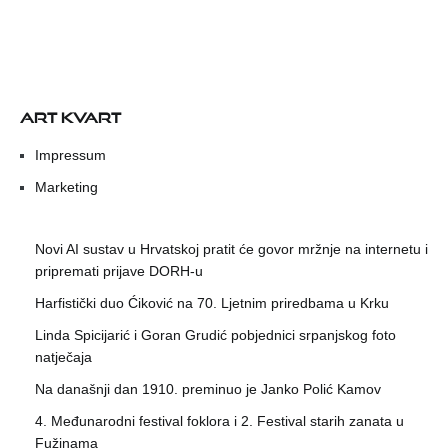
ART KVART
Impressum
Marketing
Novi AI sustav u Hrvatskoj pratit će govor mržnje na internetu i
pripremati prijave DORH-u
Harfistički duo Ćiković na 70. Ljetnim priredbama u Krku
Linda Spicijarić i Goran Grudić pobjednici srpanjskog foto
natječaja
Na današnji dan 1910. preminuo je Janko Polić Kamov
4. Međunarodni festival foklora i 2. Festival starih zanata u
Fužinama