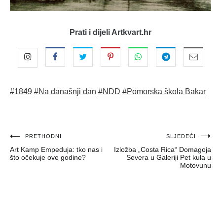
Prati i dijeli Artkvart.hr
#1849
#Na današnji dan
#NDD
#Pomorska škola Bakar
Navigacija
PRETHODNI
SLJEDEĆI
Art Kamp Empeduja: tko nas i
Izložba „Costa Rica“ Domagoja
objava
što očekuje ove godine?
Severa u Galeriji Pet kula u
Motovunu