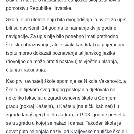
pomorstvu Republike Hrvatske.
Škola je pri utemeljenju bila dvogodišnja, a uvjeti za upis
bili su navršenih 14 godina te najmanje dvije godine
navigacije. Za upis nije bilo potrebno imati prethodno
školsko obrazovanje, ali je svaki kandidat na prijemnom
ispitu morao dokazati poznavanje talijanskog jezika
(dovoljno da može pratiti nastavu) te vještinu pisanja,
čitanja i računanja.
Kao prvi ravnatelj škole spominje se Nikola Vakanović, a
škola je tijekom svog dugog postojanja djelovala na
nekoliko lokacija: u zgradi osnovne škole u Gornjem
gradu (pokraj Kaštela), u Kaštelu (nautički kabinet) i u
zgradi današnjeg hotela Jadran, a 1903. godine preselila
se u zgradu u kojoj se nalazi i danas. Također, škola je
devet puta mijenjala naziv: od Kraljevske nautičke škole i