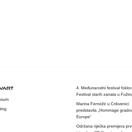
KVART
4. Međunarodni festival foklora
Festival starih zanata u Fuži
ssum
Marina Fernežir u Crikvenici
ting
predstavila „Hommage grado
Europe“
Održana riječka premijera pr