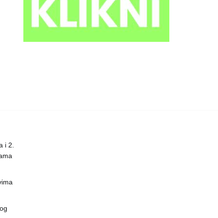
 i 2.
nama
vima
vog