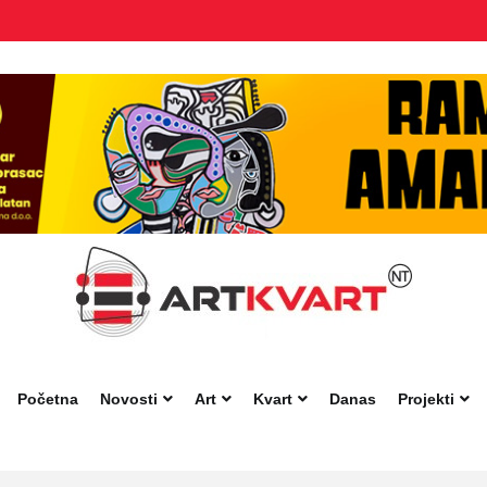
Početna
Novosti
Art
Kvart
Danas
Projekti