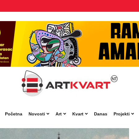
Početna
Novosti
Art
Kvart
Danas
Projekti