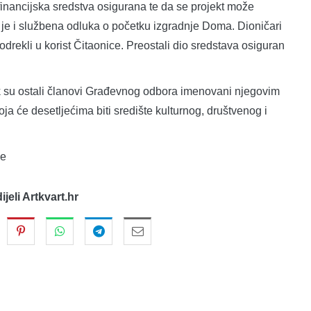
 financijska sredstva osigurana te da se projekt može
 je i službena odluka o početku izgradnje Doma. Dioničari
odrekli u korist Čitaonice. Preostali dio sredstava osiguran
k su ostali članovi Građevnog odbora imenovani njegovim
a će desetljećima biti središte kulturnog, društvenog i
ke
dijeli Artkvart.hr