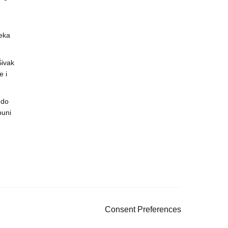
eka
 Šivak
 i
 do
puni
Consent Preferences