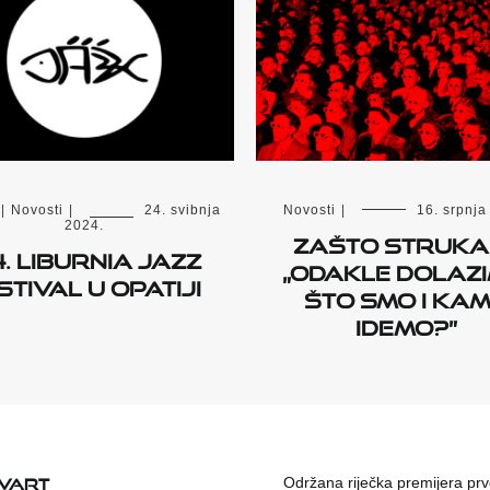
|
Novosti
|
24. svibnja
Novosti
|
16. srpnja
2024.
Zašto struka 
. Liburnia Jazz
„Odakle dolazi
stival u Opatiji
što smo i ka
idemo?”
KVART
Održana riječka premijera pr