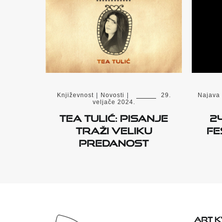
Književnost
|
Novosti
|
29.
Najava
veljače 2024.
Tea Tulić: Pisanje
24
traži veliku
Fe
predanost
ART 