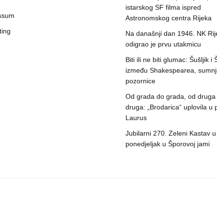
istarskog SF filma ispred
ssum
Astronomskog centra Rijeka
ting
Na današnji dan 1946. NK Rij
odigrao je prvu utakmicu
Biti ili ne biti glumac: Šušljik i
između Shakespearea, sumnje
pozornice
Od grada do grada, od druga
druga: „Brodarica“ uplovila u 
Laurus
Jubilarni 270. Zeleni Kastav u
ponedjeljak u Šporovoj jami