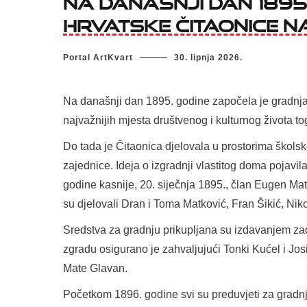
Hrvatske čitaonice n
Portal ArtKvart
30. lipnja 2026.
Na današnji dan 1895. godine započela je gradnja
najvažnijih mjesta društvenog i kulturnog života to
Do tada je Čitaonica djelovala u prostorima školske
zajednice. Ideja o izgradnji vlastitog doma pojavil
godine kasnije, 20. siječnja 1895., član Eugen M
su djelovali Dran i Toma Matković, Fran Šikić, Niko
Sredstva za gradnju prikupljana su izdavanjem zad
zgradu osigurano je zahvaljujući Tonki Kućel i Josi
Mate Glavan.
Početkom 1896. godine svi su preduvjeti za gradnju 