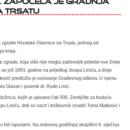
a Trsatu
 zgrade Hrvatske čitaonice na Trsatu, jednog od
ga kraja.
 zgrade, koja više nije mogla zadovoljiti potrebe sve življe
a se još 1893. godine na prijedlog Josipa Linića, a dvije
atković predložio je osnivanje Građevnog odbora. U njemu
la Glavan i pravnik dr. Rude Linić.
užnica, kojih je upisano čak 500. Zemljište za buduću
pu Liniću, dok su nacrt i troškovnik izradili Toma Matković i
bili ispunjeni. Na redovnoj godišnjoj skupštini 6. siječnja