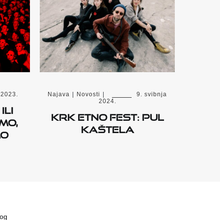
 2023.
Najava
|
Novosti
|
9. svibnja
2024.
ili
Krk Etno Fest: Pul
mo,
Kaštela
mo
vog