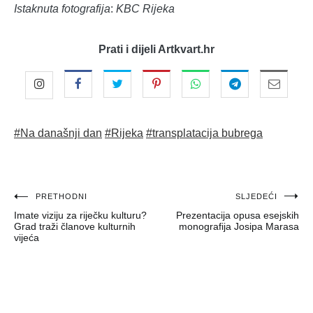
Istaknuta fotografija
:
KBC Rijeka
Prati i dijeli Artkvart.hr
#Na današnji dan
#Rijeka
#transplatacija bubrega
Navigacija
PRETHODNI
SLJEDEĆI
Imate viziju za riječku kulturu?
Prezentacija opusa esejskih
objava
Grad traži članove kulturnih
monografija Josipa Marasa
vijeća