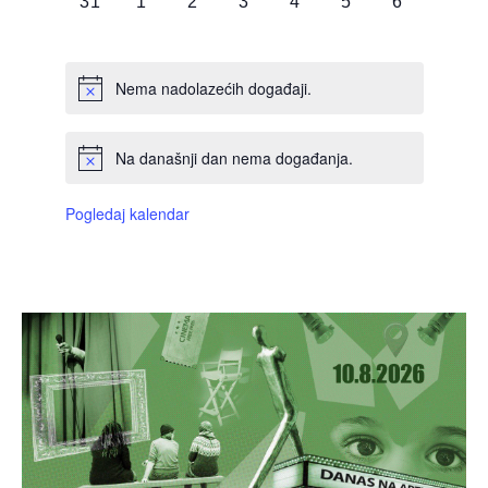
0
0
0
0
0
0
0
31
1
2
3
4
5
6
DOGAĐAJI,
DOGAĐAJI,
DOGAĐAJI,
DOGAĐAJI,
DOGAĐAJI,
DOGAĐAJI,
DOGAĐAJI
Nema nadolazećih događaji.
Na današnji dan nema događanja.
Pogledaj kalendar