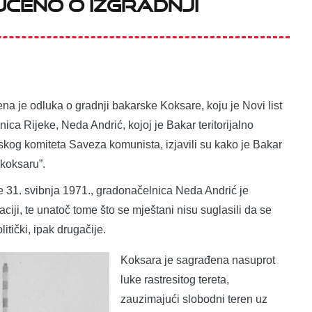
učeno o izgradnji
a je odluka o gradnji bakarske Koksare, koju je Novi list
ica Rijeke, Neda Andrić, kojoj je Bakar teritorijalno
nskog komiteta Saveza komunista, izjavili su kako je Bakar
 koksaru”.
ne 31. svibnja 1971., gradonačelnica Neda Andrić je
ji, te unatoč tome što se mještani nisu suglasili da se
tički, ipak drugačije.
Koksara je sagrađena nasuprot
luke rastresitog tereta,
zauzimajući slobodni teren uz