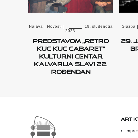
Najava
|
Novosti
|
19. studenoga
Glazba
2023.
Predstavom „Retro
29. 
Kuc Kuc Cabaret”
B
Kulturni centar
Kalvarija slavi 22.
rođendan
ART 
Impre