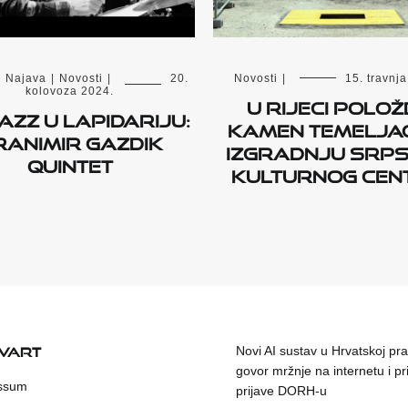
|
Najava
|
Novosti
|
20.
Novosti
|
15. travnj
kolovoza 2024.
U Rijeci polož
JAZZ U LAPIDARIJU:
kamen temelja
RANIMIR GAZDIK
izgradnju Srp
QUINTET
kulturnog cen
KVART
Novi AI sustav u Hrvatskoj prat
govor mržnje na internetu i pr
ssum
prijave DORH-u