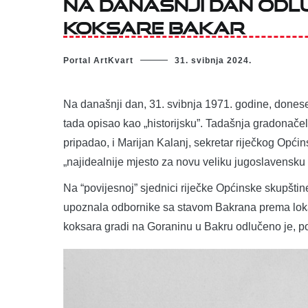
Na današnji dan odl
Koksare Bakar
Portal ArtKvart
31. svibnja 2024.
Na današnji dan, 31. svibnja 1971. godine, donesen
tada opisao kao „historijsku”. Tadašnja gradonačeln
pripadao, i Marijan Kalanj, sekretar riječkog Opći
„najidealnije mjesto za novu veliku jugoslavensku
Na “povijesnoj” sjednici riječke Općinske skupšti
upoznala odbornike sa stavom Bakrana prema lokaci
koksara gradi na Goraninu u Bakru odlučeno je, poli