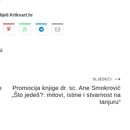
dijeli Artkvart.hr
ka
SLJEDEĆI
e
Promocija knjige dr. sc. Ane Smokrović
„Što jedeš?: mitovi, istine i stvarnost na
tanjuru“