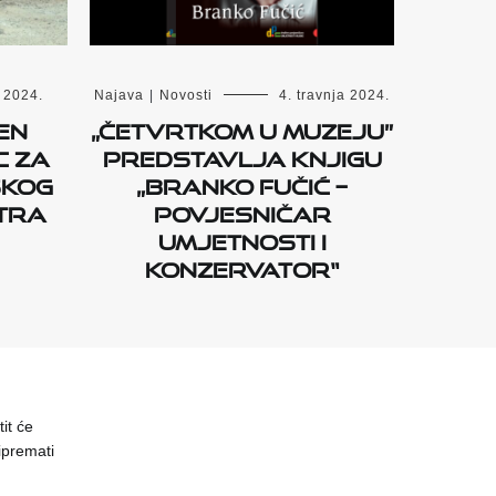
a 2024.
Najava
|
Novosti
4. travnja 2024.
en
„Četvrtkom u muzeju”
c za
predstavlja knjigu
skog
„Branko Fučić –
tra
povjesničar
umjetnosti i
konzervator“
it će
ipremati