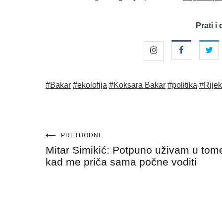
Prati i 
#Bakar
#ekolofija
#Koksara Bakar
#politika
#Rije
Navigacija
PRETHODNI
Mitar Simikić: Potpuno uživam u tom
objava
kad me priča sama počne voditi