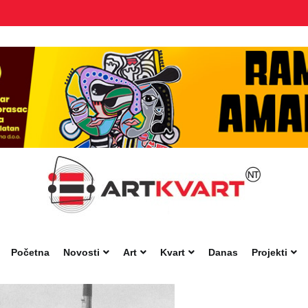
Početna
Novosti
Art
Kvart
Danas
Projekti