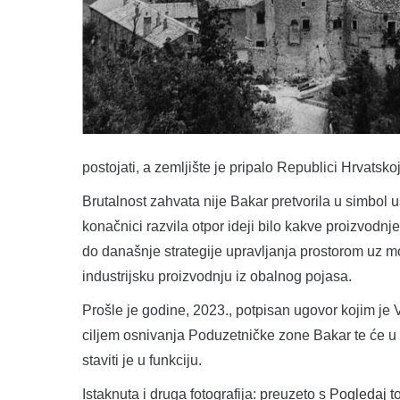
postojati, a zemljište je pripalo Republici Hrvatskoj
Brutalnost zahvata nije Bakar pretvorila u simbol u
konačnici razvila otpor ideji bilo kakve proizvod
do današnje strategije upravljanja prostorom uz mo
industrijsku proizvodnju iz obalnog pojasa.
Prošle je godine, 2023., potpisan ugovor kojim je
ciljem osnivanja Poduzetničke zone Bakar te će u 
staviti je u funkciju.
Istaknuta i druga fotografija: preuzeto s
Pogledaj t