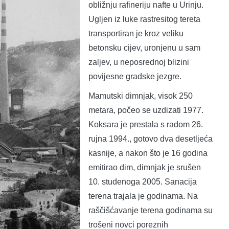
obližnju rafineriju nafte u Urinju.
Ugljen iz luke rastresitog tereta
transportiran je kroz veliku
betonsku cijev, uronjenu u sam
zaljev, u neposrednoj blizini
povijesne gradske jezgre.
Mamutski dimnjak, visok 250
metara, počeo se uzdizati 1977.
Koksara je prestala s radom 26.
rujna 1994., gotovo dva desetljeća
kasnije, a nakon što je 16 godina
emitirao dim, dimnjak je srušen
10. studenoga 2005. Sanacija
terena trajala je godinama. Na
raščišćavanje terena godinama su
trošeni novci poreznih