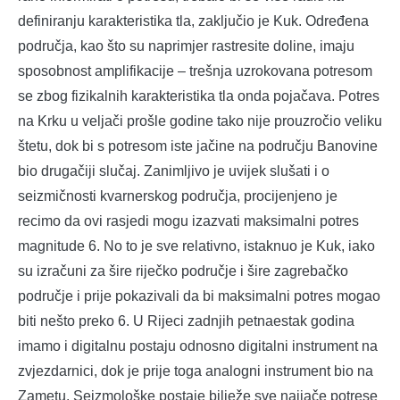
definiranju karakteristika tla, zaključio je Kuk. Određena
područja, kao što su naprimjer rastresite doline, imaju
sposobnost amplifikacije – trešnja uzrokovana potresom
se zbog fizikalnih karakteristika tla onda pojačava. Potres
na Krku u veljači prošle godine tako nije prouzročio veliku
štetu, dok bi s potresom iste jačine na području Banovine
bio drugačiji slučaj. Zanimljivo je uvijek slušati i o
seizmičnosti kvarnerskog područja, procijenjeno je
recimo da ovi rasjedi mogu izazvati maksimalni potres
magnitude 6. No to je sve relativno, istaknuo je Kuk, iako
su izračuni za šire riječko područje i šire zagrebačko
područje i prije pokazivali da bi maksimalni potres mogao
biti nešto preko 6. U Rijeci zadnjih petnaestak godina
imamo i digitalnu postaju odnosno digitalni instrument na
zvjezdarnici, dok je prije toga analogni instrument bio na
Zametu. Seizmološke postaje bilježe sve najjače potrese