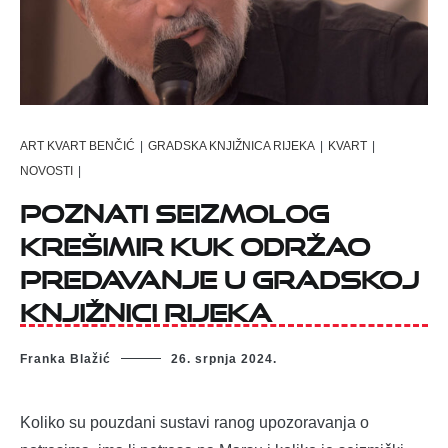
ART KVART BENČIĆ
|
GRADSKA KNJIŽNICA RIJEKA
|
KVART
|
NOVOSTI
|
Poznati seizmolog
Krešimir Kuk održao
predavanje u Gradskoj
knjižnici Rijeka
Franka Blažić
26. srpnja 2024.
Koliko su pouzdani sustavi ranog upozoravanja o