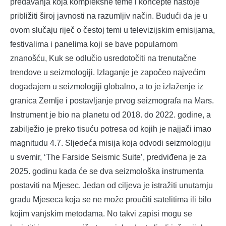
predavanja koja kompleksne teme i koncepte nastoje
približiti široj javnosti na razumljiv način. Budući da je u
ovom slučaju riječ o čestoj temi u televizijskim emisijama,
festivalima i panelima koji se bave popularnom
znanošću, Kuk se odlučio usredotočiti na trenutačne
trendove u seizmologiji. Izlaganje je započeo najvećim
događajem u seizmologiji globalno, a to je izlaženje iz
granica Zemlje i postavljanje prvog seizmografa na Mars.
Instrument je bio na planetu od 2018. do 2022. godine, a
zabilježio je preko tisuću potresa od kojih je najjači imao
magnitudu 4.7. Sljedeća misija koja odvodi seizmologiju
u svemir, ‘The Farside Seismic Suite’, predviđena je za
2025. godinu kada će se dva seizmološka instrumenta
postaviti na Mjesec. Jedan od ciljeva je istražiti unutarnju
građu Mjeseca koja se ne može proučiti satelitima ili bilo
kojim vanjskim metodama. No takvi zapisi mogu se