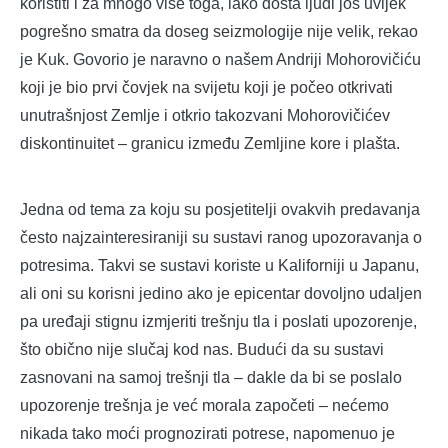
koristiti i za mnogo više toga, iako dosta ljudi još uvijek
pogrešno smatra da doseg seizmologije nije velik, rekao
je Kuk. Govorio je naravno o našem Andriji Mohorovičiću
koji je bio prvi čovjek na svijetu koji je počeo otkrivati
unutrašnjost Zemlje i otkrio takozvani Mohorovičićev
diskontinuitet – granicu između Zemljine kore i plašta.
Jedna od tema za koju su posjetitelji ovakvih predavanja
često najzainteresiraniji su sustavi ranog upozoravanja o
potresima. Takvi se sustavi koriste u Kaliforniji u Japanu,
ali oni su korisni jedino ako je epicentar dovoljno udaljen
pa uređaji stignu izmjeriti trešnju tla i poslati upozorenje,
što obično nije slučaj kod nas. Budući da su sustavi
zasnovani na samoj trešnji tla – dakle da bi se poslalo
upozorenje trešnja je već morala započeti – nećemo
nikada tako moći prognozirati potrese, napomenuo je