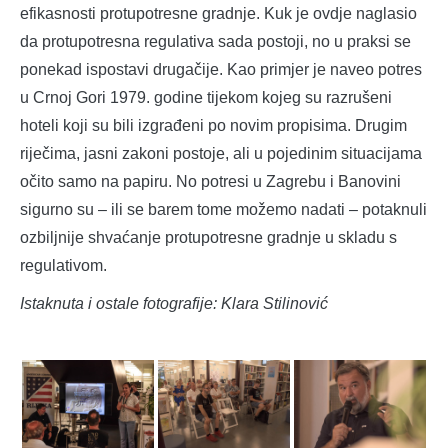
efikasnosti protupotresne gradnje. Kuk je ovdje naglasio
da protupotresna regulativa sada postoji, no u praksi se
ponekad ispostavi drugačije. Kao primjer je naveo potres
u Crnoj Gori 1979. godine tijekom kojeg su razrušeni
hoteli koji su bili izgrađeni po novim propisima. Drugim
riječima, jasni zakoni postoje, ali u pojedinim situacijama
očito samo na papiru. No potresi u Zagrebu i Banovini
sigurno su – ili se barem tome možemo nadati – potaknuli
ozbiljnije shvaćanje protupotresne gradnje u skladu s
regulativom.
Istaknuta i ostale fotografije: Klara Stilinović