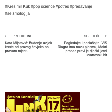
#Krešimir Kuk
#pop science
#potres
#predavanje
#seizmologija
Navigacija
PRETHODNI
SLJEDEĆI
Kata Mijatović: Buđenje uvijek
Pogledajte i poslušajte: VIS
objava
kreće od pravog čovjeka na
Riagra ima novu pjesmu, Mokri
pravom mjestu
prasac pravi je riječki ljetni
kvartovski hit