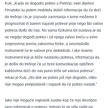
Kuk. „Kada se dogodio potres u Petrinji, neki dijelovi
Hrvatske su putem mobitela dobili informacije da će doći
do trešnje i to je izazvalo zanimanja o tome možemo li
prognozirati ili barem najaviti potrese prije nego što valovi
potresa dođu do nas. No sama fizikalna bit sustava je da
se negdje dogodi potres i od njega valovi kreću u svim
smjerovima prema zakonima fizike, a seizmološki
instrumenti će te valove prvi detektirati. I ako imamo
instrument koji je bliže nastanku potresa, informacija da
je došlo do trešnje će uz brze komunikacije optičkim
kablovima doći do nas puno brže od valova potresa”,
rekao je Kuk. „No dok se potres još nije dogodio, nitko
nije mogao pretpostaviti i najaviti da će potres nastati.”
Iako nije moguće napraviti sustav koji će nas dovoljno
rano informirati o potresu, trebalo bi se više raditi na