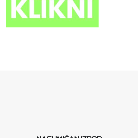
Nasumičan izbor