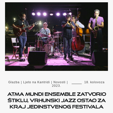
Glazba
|
Ljeto na Kantridi
|
Novosti
|
18. kolovoza
2023.
Atma Mundi Ensemble zatvorio
Štiklu, vrhunski jazz ostao za
kraj jedinstvenog festivala