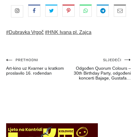
#Dubravka Vrgoč
#HNK Ivana pl. Zajca
Navigacija
PRETHODNI
SLJEDEĆI
Art-kino uz Kvarner u kratkom
Odgođen Quorum Colours –
objava
proslavilo 16. rođendan
30th Birthday Party, odgođeni
koncerti Bajage, Gustafa…