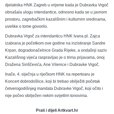
djelatnika HNK Zagreb u vrijeme kada je Dubravka Vrgoč
obnašala ulogu intendantice, odnosno kada se u javnom
prostoru, zagrebačkim kazališnim i kulturnim sredinama,
uvelike o tome govorilo.
Dubravka Vrgoč za intendanticu HNK Ivana pl. Zajca
izabrana je početkom ove godine na inzistiranje Sandre
Krpan, dogradonačelnice Grada Rijeke, a ondašnji saziv
Kazališnog vijeća raspravljao je o trima prijavama, onoj
Dražena Siriščevića, Ane Vilenice i Dubravke Vrgoč.
Inače, 4. siječnja u riječkom HNK na repertoaru je
Koncert dobrodošlice, koji bi trebao obilježiti početak
četverogodišnjeg mandata Dubravke Vrgoč, koji očito i
nije počeo obilježen nekim svijetlim tonovima.
Prati i dijeli Artkvart.hr