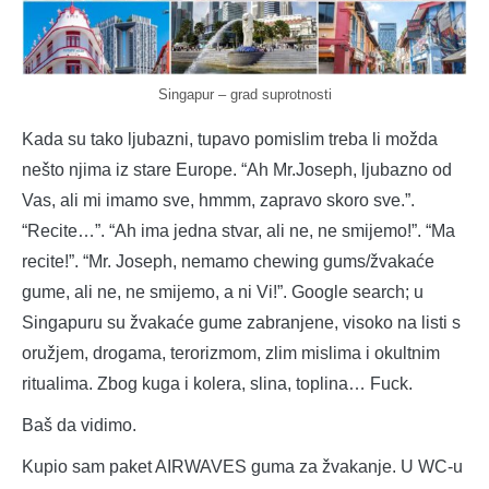
Singapur – grad suprotnosti
Kada su tako ljubazni, tupavo pomislim treba li možda
nešto njima iz stare Europe. “Ah Mr.Joseph, ljubazno od
Vas, ali mi imamo sve, hmmm, zapravo skoro sve.”.
“Recite…”. “Ah ima jedna stvar, ali ne, ne smijemo!”. “Ma
recite!”. “Mr. Joseph, nemamo chewing gums/žvakaće
gume, ali ne, ne smijemo, a ni Vi!”. Google search; u
Singapuru su žvakaće gume zabranjene, visoko na listi s
oružjem, drogama, terorizmom, zlim mislima i okultnim
ritualima. Zbog kuga i kolera, slina, toplina… Fuck.
Baš da vidimo.
Kupio sam paket AIRWAVES guma za žvakanje. U WC-u