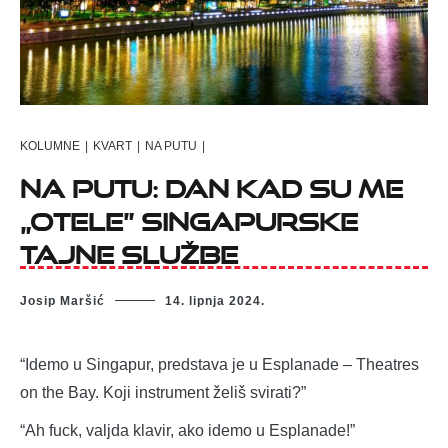
KOLUMNE
|
KVART
|
NA PUTU
|
NA PUTU: DAN KAD SU ME
„OTELE” SINGAPURSKE
TAJNE SLUŽBE
Josip Maršić
14. lipnja 2024.
“Idemo u Singapur, predstava je u Esplanade – Theatres
on the Bay. Koji instrument želiš svirati?”
“Ah fuck, valjda klavir, ako idemo u Esplanade!”