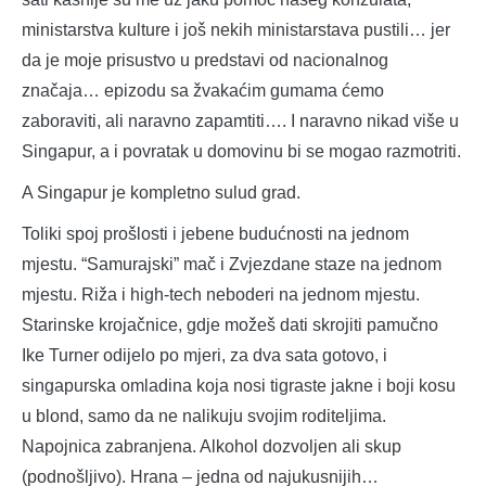
ministarstva kulture i još nekih ministarstava pustili… jer
da je moje prisustvo u predstavi od nacionalnog
značaja… epizodu sa žvakaćim gumama ćemo
zaboraviti, ali naravno zapamtiti…. I naravno nikad više u
Singapur, a i povratak u domovinu bi se mogao razmotriti.
A Singapur je kompletno sulud grad.
Toliki spoj prošlosti i jebene budućnosti na jednom
mjestu. “Samurajski” mač i Zvjezdane staze na jednom
mjestu. Riža i high-tech neboderi na jednom mjestu.
Starinske krojačnice, gdje možeš dati skrojiti pamučno
Ike Turner odijelo po mjeri, za dva sata gotovo, i
singapurska omladina koja nosi tigraste jakne i boji kosu
u blond, samo da ne nalikuju svojim roditeljima.
Napojnica zabranjena. Alkohol dozvoljen ali skup
(podnošljivo). Hrana – jedna od najukusnijih…