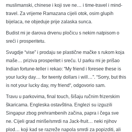
muslimanski, chinese i koji sve ne… i time-travel i mind-
travel. Za vrijeme Ramazana cijeli otok, osim glupih
bijelaca, ne objeduje prije zalaska sunca.
Budist mi je darova drvenu pločicu s nekim natpisom o
sreći i prosperitetu.
Svugdje “vise” i prodaju se plastične mačke s rukom koja
maše… priziva prosperitet i sreću. U parku mi je prišao
Indian fortune-teller i rekao: “My friend i foresee these is
your lucky day… for twenty dollars i will…”. “Sorry, but this
is not your lucky day, my friend“, odgovorio sam.
Travu u parkovima, final touch, šišaju ručnim frizerskim
škaricama. Engleska ostavština. Englezi su izguzili
Singapur zbog prehrambenih začina, papra i čega sve
ne. Cijeli grad miriše/smrdi na Jack-fruit… neki njihov
plod… koji kad se razreže napola smrdi za popizditi, ali