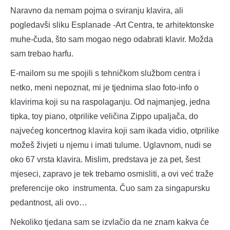
Naravno da nemam pojma o sviranju klavira, ali
pogledavši sliku Esplanade -Art Centra, te arhitektonske
muhe-čuda, što sam mogao nego odabrati klavir. Možda
sam trebao harfu.
E-mailom su me spojili s tehničkom službom centra i
netko, meni nepoznat, mi je tjednima slao foto-info o
klavirima koji su na raspolaganju. Od najmanjeg, jedna
tipka, toy piano, otprilike veličina Zippo upaljača, do
najvećeg koncertnog klavira koji sam ikada vidio, otprilike
možeš živjeti u njemu i imati tulume. Uglavnom, nudi se
oko 67 vrsta klavira. Mislim, predstava je za pet, šest
mjeseci, zapravo je tek trebamo osmisliti, a ovi već traže
preferencije oko instrumenta. Čuo sam za singapursku
pedantnost, ali ovo…
Nekoliko tjedana sam se izvlačio da ne znam kakva će