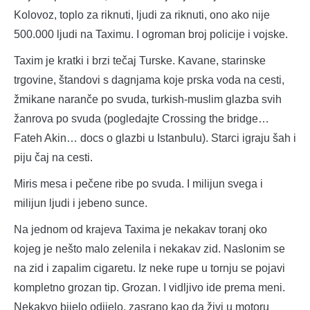
Kolovoz, toplo za riknuti, ljudi za riknuti, ono ako nije
500.000 ljudi na Taximu. I ogroman broj policije i vojske.
Taxim je kratki i brzi tečaj Turske. Kavane, starinske
trgovine, štandovi s dagnjama koje prska voda na cesti,
žmikane naranče po svuda, turkish-muslim glazba svih
žanrova po svuda (pogledajte Crossing the bridge…
Fateh Akin… docs o glazbi u Istanbulu). Starci igraju šah i
piju čaj na cesti.
Miris mesa i pečene ribe po svuda. I milijun svega i
milijun ljudi i jebeno sunce.
Na jednom od krajeva Taxima je nekakav toranj oko
kojeg je nešto malo zelenila i nekakav zid. Naslonim se
na zid i zapalim cigaretu. Iz neke rupe u tornju se pojavi
kompletno grozan tip. Grozan. I vidljivo ide prema meni.
Nekakvo bijelo odijelo, zasrano kao da živi u motoru