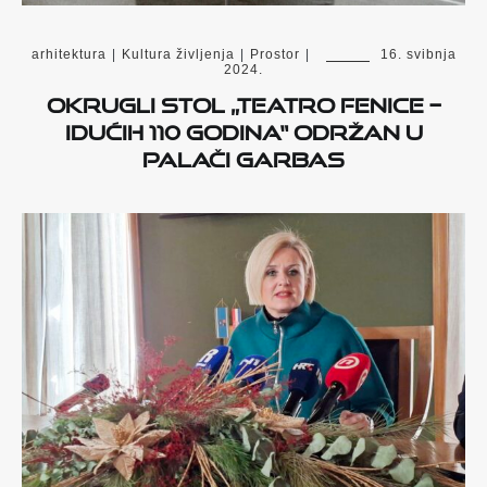
arhitektura
|
Kultura življenja
|
Prostor
|
16. svibnja
2024.
Okrugli stol „Teatro Fenice –
Idućih 110 godina“ održan u
Palači Garbas