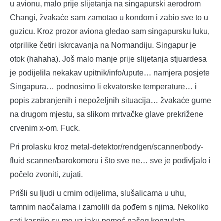
u avionu, malo prije slijetanja na singapurski aerodrom
Changi, žvakaće sam zamotao u kondom i zabio sve to u
guzicu. Kroz prozor aviona gledao sam singapursku luku,
otprilike četiri iskrcavanja na Normandiju. Singapur je
otok (hahaha). Još malo manje prije slijetanja stjuardesa
je podijelila nekakav upitnik/info/upute… namjera posjete
Singapura… podnosimo li ekvatorske temperature… i
popis zabranjenih i nepoželjnih situacija… žvakaće gume
na drugom mjestu, sa slikom mrtvačke glave prekrižene
crvenim x-om. Fuck.
Pri prolasku kroz metal-detektor/rendgen/scanner/body-
fluid scanner/barokomoru i što sve ne… sve je podivljalo i
počelo zvoniti, zujati.
Prišli su ljudi u crnim odijelima, slušalicama u uhu,
tamnim naočalama i zamolili da pođem s njima. Nekoliko
sati kasnije su me uz jaku pomoć našeg konzulata,