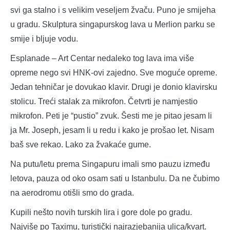
svi ga stalno i s velikim veseljem žvaču. Puno je smijeha
u gradu. Skulptura singapurskog lava u Merlion parku se
smije i bljuje vodu.
Esplanade – Art Centar nedaleko tog lava ima više
opreme nego svi HNK-ovi zajedno. Sve moguće opreme.
Jedan tehničar je dovukao klavir. Drugi je donio klavirsku
stolicu. Treći stalak za mikrofon. Četvrti je namjestio
mikrofon. Peti je “pustio” zvuk. Šesti me je pitao jesam li
ja Mr. Joseph, jesam li u redu i kako je prošao let. Nisam
baš sve rekao. Lako za žvakaće gume.
Na putu/letu prema Singapuru imali smo pauzu između
letova, pauza od oko osam sati u Istanbulu. Da ne čubimo
na aerodromu otišli smo do grada.
Kupili nešto novih turskih lira i gore dole po gradu.
Najviše po Taximu, turistički najrazjebanija ulica/kvart.