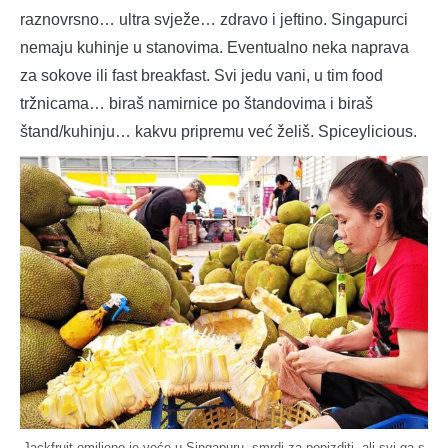
raznovrsno… ultra svježe… zdravo i jeftino. Singapurci
nemaju kuhinje u stanovima. Eventualno neka naprava
za sokove ili fast breakfast. Svi jedu vani, u tim food
tržnicama… biraš namirnice po štandovima i biraš
štand/kuhinju… kakvu pripremu već želiš. Spiceylicious.
Jackfruit omiljeno je voće u Singapuru, smrdi za popizditi, ali svi ga s