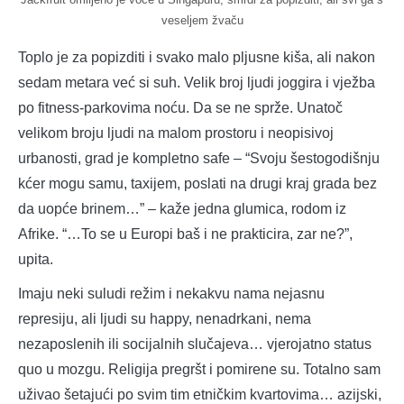
veseljem žvaču
Toplo je za popizditi i svako malo pljusne kiša, ali nakon
sedam metara već si suh. Velik broj ljudi joggira i vježba
po fitness-parkovima noću. Da se ne sprže. Unatoč
velikom broju ljudi na malom prostoru i neopisivoj
urbanosti, grad je kompletno safe – “Svoju šestogodišnju
kćer mogu samu, taxijem, poslati na drugi kraj grada bez
da uopće brinem…” – kaže jedna glumica, rodom iz
Afrike. “…To se u Europi baš i ne prakticira, zar ne?”,
upita.
Imaju neki suludi režim i nekakvu nama nejasnu
represiju, ali ljudi su happy, nenadrkani, nema
nezaposlenih ili socijalnih slučajeva… vjerojatno status
quo u mozgu. Religija pregršt i pomirene su. Totalno sam
uživao šetajući po svim tim etničkim kvartovima… azijski,