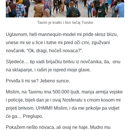
Taxim je kratki i brzi tečaj Turske
Uglavnom, hell-mannequin-model mi priđe skroz blizu,
unese mi se u lice i tutne mi pred oči crni, zgužvani
novčanik. “Ok, dragi, hoćeš novaca?”.
Sljedeće… tip vadi brijačku britvu iz novčanika, da, onu
na sklapanje, i raširi je ispred moje glave.
Priviđa li mi se? Jebeno sunce.
Mislim, na Taximu ima 500.000 ljudi, manja armija vojske
i policije, bijeli dan je i ovaj Nosferatu s crnom kosom mi
prijeti britvom. UHMM!! Mislim, i da me prikolje pa vidjet
će ga… Preglupo.
Pokažem nešto novaca, ali ovaj ne haje. Mudro mu