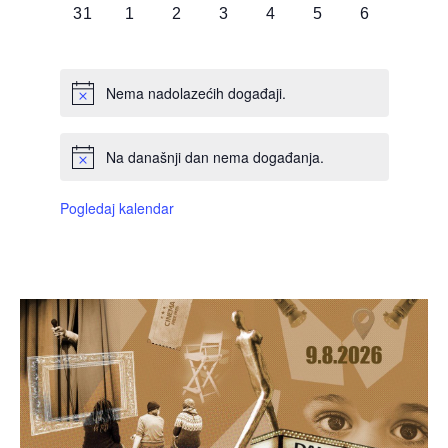
0
0
0
0
0
0
0
31
1
2
3
4
5
6
DOGAĐAJI,
DOGAĐAJI,
DOGAĐAJI,
DOGAĐAJI,
DOGAĐAJI,
DOGAĐAJI,
DOGAĐAJI
Nema nadolazećih događaji.
Na današnji dan nema događanja.
Pogledaj kalendar