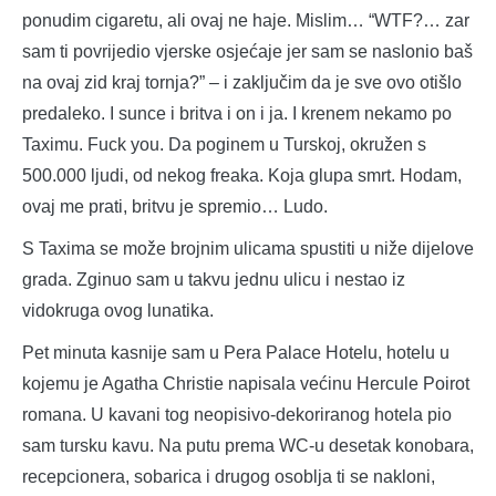
ponudim cigaretu, ali ovaj ne haje. Mislim… “WTF?… zar
sam ti povrijedio vjerske osjećaje jer sam se naslonio baš
na ovaj zid kraj tornja?” – i zaključim da je sve ovo otišlo
predaleko. I sunce i britva i on i ja. I krenem nekamo po
Taximu. Fuck you. Da poginem u Turskoj, okružen s
500.000 ljudi, od nekog freaka. Koja glupa smrt. Hodam,
ovaj me prati, britvu je spremio… Ludo.
S Taxima se može brojnim ulicama spustiti u niže dijelove
grada. Zginuo sam u takvu jednu ulicu i nestao iz
vidokruga ovog lunatika.
Pet minuta kasnije sam u Pera Palace Hotelu, hotelu u
kojemu je Agatha Christie napisala većinu Hercule Poirot
romana. U kavani tog neopisivo-dekoriranog hotela pio
sam tursku kavu. Na putu prema WC-u desetak konobara,
recepcionera, sobarica i drugog osoblja ti se nakloni,