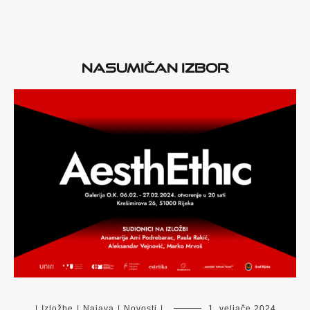
Nasumičan izbor
|
Izložbe
|
Najava
|
Novosti
|
1. veljače 2024.