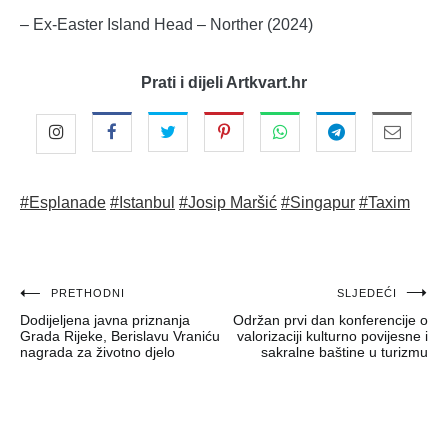
– Ex-Easter Island Head – Norther (2024)
Prati i dijeli Artkvart.hr
#Esplanade
#Istanbul
#Josip Maršić
#Singapur
#Taxim
Navigacija
PRETHODNI
SLJEDEĆI
Dodijeljena javna priznanja
Održan prvi dan konferencije o
objava
Grada Rijeke, Berislavu Vraniću
valorizaciji kulturno povijesne i
nagrada za životno djelo
sakralne baštine u turizmu