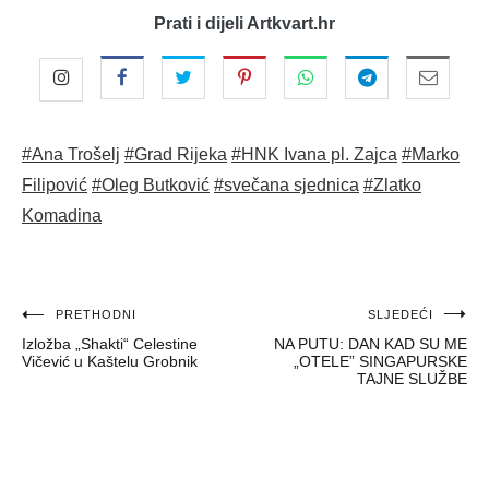
Prati i dijeli Artkvart.hr
#Ana Trošelj
#Grad Rijeka
#HNK Ivana pl. Zajca
#Marko
Filipović
#Oleg Butković
#svečana sjednica
#Zlatko
Komadina
Navigacija
PRETHODNI
SLJEDEĆI
Izložba „Shakti“ Celestine
NA PUTU: DAN KAD SU ME
objava
Vičević u Kaštelu Grobnik
„OTELE” SINGAPURSKE
TAJNE SLUŽBE