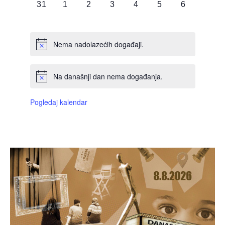
0
0
0
0
0
0
0
31
1
2
3
4
5
6
DOGAĐAJI,
DOGAĐAJI,
DOGAĐAJI,
DOGAĐAJI,
DOGAĐAJI,
DOGAĐAJI,
DOGAĐAJI
Nema nadolazećih događaji.
Na današnji dan nema događanja.
Pogledaj kalendar