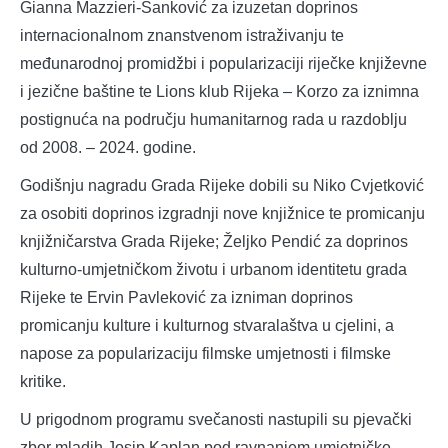
Gianna Mazzieri-Sanković za izuzetan doprinos
internacionalnom znanstvenom istraživanju te
međunarodnoj promidžbi i popularizaciji riječke književne
i jezične baštine te Lions klub Rijeka – Korzo za iznimna
postignuća na području humanitarnog rada u razdoblju
od 2008. – 2024. godine.
Godišnju nagradu Grada Rijeke dobili su Niko Cvjetković
za osobiti doprinos izgradnji nove knjižnice te promicanju
knjižničarstva Grada Rijeke; Željko Pendić za doprinos
kulturno-umjetničkom životu i urbanom identitetu grada
Rijeke te Ervin Pavleković za izniman doprinos
promicanju kulture i kulturnog stvaralaštva u cjelini, a
napose za popularizaciju filmske umjetnosti i filmske
kritike.
U prigodnom programu svečanosti nastupili su pjevački
zbor mladih Josip Kaplan pod ravnanjem umjetničke