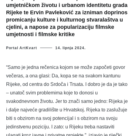
umjetničkom životu i urbanom identitetu grada
Rijeke te Ervin Pavleković za izniman doprinos
promicanju kulture i kulturnog stvaralaštva u
cjelini, a napose za popularizaciju filmske
umjetnosti i filmske kritike
Portal ArtKvart
14. lipnja 2024.
“Samo je jedna rečenica kojom se može započeti govor
večeras, a ona glasi: Da, kopa se na svakom kantunu
Rijeke, od centra do Srdoča i Trsata. I dobro je da je tako
– unatoč svim problemima koje to donosi u
svakodnevnom životu. Jer to znači samo jedno: Rijeka je
i dalje najveće gradilište u Hrvatskoj. Rijeka to zaslužuje
biti s obzirom na svoj potencijal i s obzirom na svoju
jedinstvenu poziciju. I zato: u Rijeku treba nastaviti
ulagati kroz javne i privatne projekte.”, izjavio je riječki