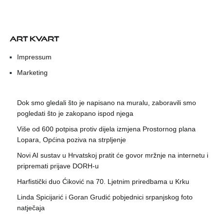
ART KVART
Impressum
Marketing
Dok smo gledali što je napisano na muralu, zaboravili smo
pogledati što je zakopano ispod njega
Više od 600 potpisa protiv dijela izmjena Prostornog plana
Lopara, Općina poziva na strpljenje
Novi AI sustav u Hrvatskoj pratit će govor mržnje na internetu i
pripremati prijave DORH-u
Harfistički duo Ćiković na 70. Ljetnim priredbama u Krku
Linda Spicijarić i Goran Grudić pobjednici srpanjskog foto
natječaja