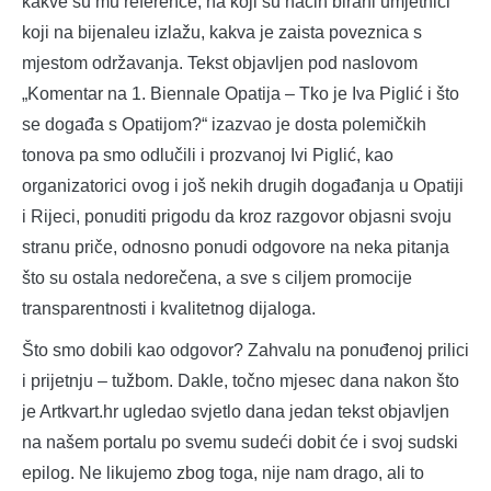
kakve su mu reference, na koji su način birani umjetnici
koji na bijenaleu izlažu, kakva je zaista poveznica s
mjestom održavanja. Tekst objavljen pod naslovom
„Komentar na 1. Biennale Opatija – Tko je Iva Piglić i što
se događa s Opatijom?“ izazvao je dosta polemičkih
tonova pa smo odlučili i prozvanoj Ivi Piglić, kao
organizatorici ovog i još nekih drugih događanja u Opatiji
i Rijeci, ponuditi prigodu da kroz razgovor objasni svoju
stranu priče, odnosno ponudi odgovore na neka pitanja
što su ostala nedorečena, a sve s ciljem promocije
transparentnosti i kvalitetnog dijaloga.
Što smo dobili kao odgovor? Zahvalu na ponuđenoj prilici
i prijetnju – tužbom. Dakle, točno mjesec dana nakon što
je Artkvart.hr ugledao svjetlo dana jedan tekst objavljen
na našem portalu po svemu sudeći dobit će i svoj sudski
epilog. Ne likujemo zbog toga, nije nam drago, ali to