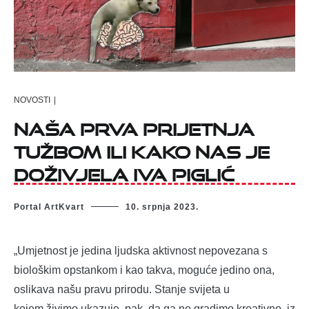
NOVOSTI
|
Naša prva prijetnja
tužbom ili kako nas je
doživjela Iva Piglić
Portal ArtKvart
10. srpnja 2023.
„Umjetnost je jedina ljudska aktivnost nepovezana s
biološkim opstankom i kao takva, moguće jedino ona,
oslikava našu pravu prirodu. Stanje svijeta u
kojem živimo ukazuje, pak, da ga ne gradimo kreativno, iz