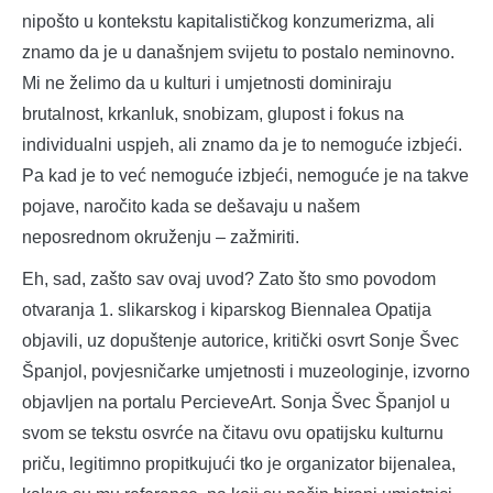
nipošto u kontekstu kapitalističkog konzumerizma, ali
znamo da je u današnjem svijetu to postalo neminovno.
Mi ne želimo da u kulturi i umjetnosti dominiraju
brutalnost, krkanluk, snobizam, glupost i fokus na
individualni uspjeh, ali znamo da je to nemoguće izbjeći.
Pa kad je to već nemoguće izbjeći, nemoguće je na takve
pojave, naročito kada se dešavaju u našem
neposrednom okruženju – zažmiriti.
Eh, sad, zašto sav ovaj uvod? Zato što smo povodom
otvaranja 1. slikarskog i kiparskog Biennalea Opatija
objavili, uz dopuštenje autorice, kritički osvrt Sonje Švec
Španjol, povjesničarke umjetnosti i muzeologinje, izvorno
objavljen na portalu PercieveArt. Sonja Švec Španjol u
svom se tekstu osvrće na čitavu ovu opatijsku kulturnu
priču, legitimno propitkujući tko je organizator bijenalea,