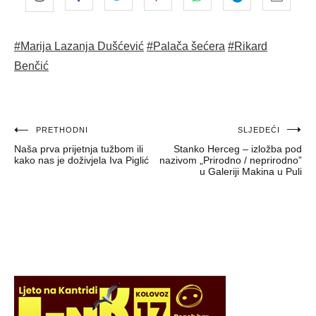
#Marija Lazanja Dušćević
#Palača šećera
#Rikard
Benčić
Navigacija
PRETHODNI
SLJEDEĆI
Naša prva prijetnja tužbom ili
Stanko Herceg – izložba pod
objava
kako nas je doživjela Iva Piglić
nazivom „Prirodno / neprirodno”
u Galeriji Makina u Puli