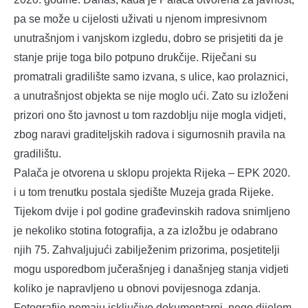
pa se može u cijelosti uživati u njenom impresivnom
unutrašnjom i vanjskom izgledu, dobro se prisjetiti da je
stanje prije toga bilo potpuno drukčije. Riječani su
promatrali gradilište samo izvana, s ulice, kao prolaznici,
a unutrašnjost objekta se nije moglo ući. Zato su izloženi
prizori ono što javnost u tom razdoblju nije mogla vidjeti,
zbog naravi graditeljskih radova i sigurnosnih pravila na
gradilištu.
Palača je otvorena u sklopu projekta Rijeka – EPK 2020.
i u tom trenutku postala sjedište Muzeja grada Rijeke.
Tijekom dvije i pol godine građevinskih radova snimljeno
je nekoliko stotina fotografija, a za izložbu je odabrano
njih 75. Zahvaljujući zabilježenim prizorima, posjetitelji
mogu usporedbom jučerašnjeg i današnjeg stanja vidjeti
koliko je napravljeno u obnovi povijesnoga zdanja.
Fotografije nemaju isključivo dokumentarni, nego dijelom