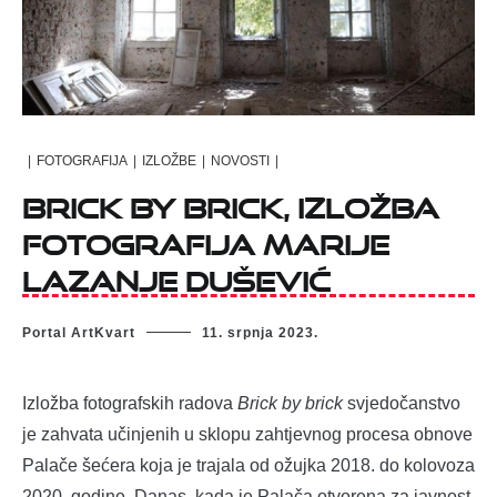
|
FOTOGRAFIJA
|
IZLOŽBE
|
NOVOSTI
|
Brick by brick, izložba
fotografija Marije
Lazanje Dušević
Portal ArtKvart
11. srpnja 2023.
Izložba fotografskih radova
Brick by brick
svjedočanstvo
je zahvata učinjenih u sklopu zahtjevnog procesa obnove
Palače šećera koja je trajala od ožujka 2018. do kolovoza
2020. godine. Danas, kada je Palača otvorena za javnost,