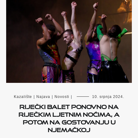
Kazalište
|
Najava
|
Novosti
|
10. srpnja 2024.
Riječki Balet ponovno na
Riječkim ljetnim noćima, a
potom na gostovanju u
Njemačkoj