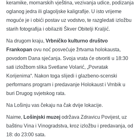
keramike, mornarskih vještina, vezivanja udice, podizanja
oglanog jedra ili glagoljske kaligrafije. U isto vrijeme
moguće je i obići postav uz vodstvo, te razgledati izložbu
starih fotografija i obilaziti Škver Obitelji Kraljić.
Na drugom kraju,
Vrbničko kulturno društvo
Frankopan
ovu noć posvećuje žrtvama holokausta,
povodom Dana sjećanja. Svoja vrata će otvoriti u 18:30
sati izložbom slika Svetlane Volarić, „Povratak
Korijenima“. Nakon toga slijedi i glazbeno-scenski
performans program i predavanje Holokaust i Vrnbik u
buri Drugog svjetskog rata.
Na Lošinju vas čekaju na čak dvije lokacije.
Naime,
Lošinjski muzej
održava Zdravicu Povijest, uz
baštinu Vina i Vinogradstva, kroz izložbu i predavanja, od
18: do 23:00 sata.