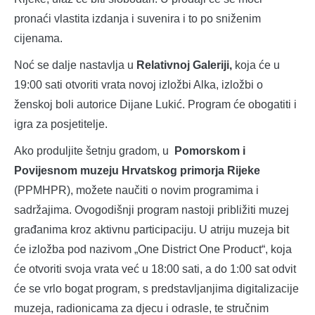
pronaći vlastita izdanja i suvenira i to po sniženim
cijenama.
Noć se dalje nastavlja u
Relativnoj Galeriji,
koja će u
19:00 sati otvoriti vrata novoj izložbi Alka, izložbi o
ženskoj boli autorice Dijane Lukić. Program će obogatiti i
igra za posjetitelje.
Ako produljite šetnju gradom, u
Pomorskom i
Povijesnom muzeju Hrvatskog primorja Rijeke
(PPMHPR), možete naučiti o novim programima i
sadržajima. Ovogodišnji program nastoji približiti muzej
građanima kroz aktivnu participaciju. U atriju muzeja bit
će izložba pod nazivom „One District One Product“, koja
će otvoriti svoja vrata već u 18:00 sati, a do 1:00 sat odvit
će se vrlo bogat program, s predstavljanjima digitalizacije
muzeja, radionicama za djecu i odrasle, te stručnim