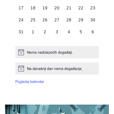
DOGAĐAJI,
DOGAĐAJI,
DOGAĐAJI,
DOGAĐAJI,
DOGAĐAJI,
DOGAĐAJI,
DOGAĐAJI
0
0
0
0
0
0
0
17
18
19
20
21
22
23
DOGAĐAJI,
DOGAĐAJI,
DOGAĐAJI,
DOGAĐAJI,
DOGAĐAJI,
DOGAĐAJI,
DOGAĐAJI
0
0
0
0
0
0
0
24
25
26
27
28
29
30
DOGAĐAJI,
DOGAĐAJI,
DOGAĐAJI,
DOGAĐAJI,
DOGAĐAJI,
DOGAĐAJI,
DOGAĐAJI
0
0
0
0
0
0
0
31
1
2
3
4
5
6
DOGAĐAJI,
DOGAĐAJI,
DOGAĐAJI,
DOGAĐAJI,
DOGAĐAJI,
DOGAĐAJI,
DOGAĐAJI
Nema nadolazećih događaji.
Na današnji dan nema događanja.
Pogledaj kalendar