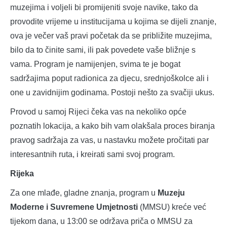
muzejima i voljeli bi promijeniti svoje navike, tako da
provodite vrijeme u institucijama u kojima se dijeli znanje,
ova je večer vaš pravi početak da se približite muzejima,
bilo da to činite sami, ili pak povedete vaše bližnje s
vama. Program je namijenjen, svima te je bogat
sadržajima poput radionica za djecu, srednjoškolce ali i
one u zavidnijim godinama. Postoji nešto za svačiji ukus.
Provod u samoj Rijeci čeka vas na nekoliko opće
poznatih lokacija, a kako bih vam olakšala proces biranja
pravog sadržaja za vas, u nastavku možete pročitati par
interesantnih ruta, i kreirati sami svoj program.
Rijeka
Za one mlađe, gladne znanja, program u
Muzeju
Moderne i Suvremene Umjetnosti
(MMSU) kreće već
tijekom dana, u 13:00 se održava priča o MMSU za