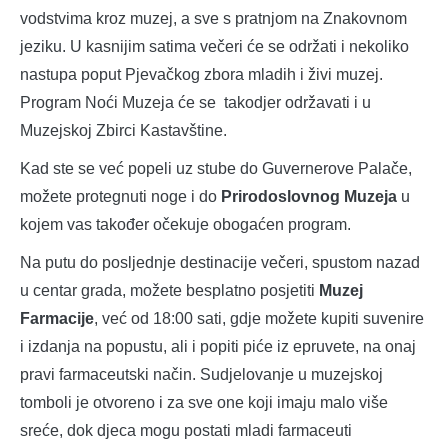
vodstvima kroz muzej, a sve s pratnjom na Znakovnom
jeziku. U kasnijim satima večeri će se održati i nekoliko
nastupa poput Pjevačkog zbora mladih i živi muzej.
Program Noći Muzeja će se takodjer održavati i u
Muzejskoj Zbirci Kastavštine.
Kad ste se već popeli uz stube do Guvernerove Palače,
možete protegnuti noge i do
Prirodoslovnog Muzeja
u
kojem vas također očekuje obogaćen program.
Na putu do posljednje destinacije večeri, spustom nazad
u centar grada, možete besplatno posjetiti
Muzej
Farmacije
, već od 18:00 sati, gdje možete kupiti suvenire
i izdanja na popustu, ali i popiti piće iz epruvete, na onaj
pravi farmaceutski način. Sudjelovanje u muzejskoj
tomboli je otvoreno i za sve one koji imaju malo više
sreće, dok djeca mogu postati mladi farmaceuti