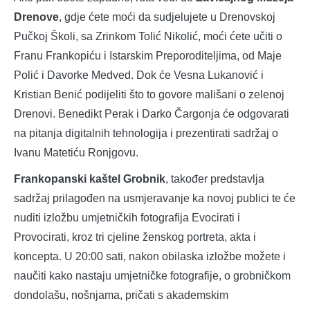
Drenove
, gdje ćete moći da sudjelujete u Drenovskoj
Pučkoj Školi, sa Zrinkom Tolić Nikolić, moći ćete učiti o
Franu Frankopiću i Istarskim Preporoditeljima, od Maje
Polić i Davorke Medved. Dok će Vesna Lukanović i
Kristian Benić podijeliti što to govore mališani o zelenoj
Drenovi. Benedikt Perak i Darko Čargonja će odgovarati
na pitanja digitalnih tehnologija i prezentirati sadržaj o
Ivanu Matetiću Ronjgovu.
Frankopanski kaštel Grobnik
, također predstavlja
sadržaj prilagođen na usmjeravanje ka novoj publici te će
nuditi izložbu umjetničkih fotografija Evocirati i
Provocirati, kroz tri cjeline ženskog portreta, akta i
koncepta. U 20:00 sati, nakon obilaska izložbe možete i
naučiti kako nastaju umjetničke fotografije, o grobničkom
dondolašu, nošnjama, pričati s akademskim