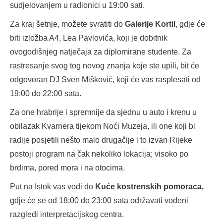
sudjelovanjem u radionici u 19:00 sati.
Za kraj šetnje, možete svratiti do
Galerije Kortil
, gdje će
biti izložba A4, Lea Pavlovića, koji je dobitnik
ovogodišnjeg natječaja za diplomirane studente. Za
rastresanje svog tog novog znanja koje ste upili, bit će
odgovoran DJ Sven Mišković, koji će vas rasplesati od
19:00 do 22:00 sata.
Za one hrabrije i spremnije da sjednu u auto i krenu u
obilazak Kvarnera tijekom Noći Muzeja, ili one koji bi
radije posjetili nešto malo drugačije i to izvan Rijeke
postoji program na čak nekoliko lokacija; visoko po
brdima, pored mora i na otocima.
Put na Istok vas vodi do
Kuće kostrenskih pomoraca,
gdje će se od 18:00 do 23:00 sata održavati vođeni
razgledi interpretacijskog centra.