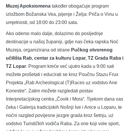
Muzej Apoksiomena
također obogaćuje program
izložbom Božanska Vea, pijenje i Želja: Priča o Vinu u
umjetnosti, od 18:00 do 23:00 sata.
Ako odemo malo dalje, dolazimo do posljednje
destinacije u našoj županiji, gdje nas čeka rapska Noć
Muzeja, organizirana od strane
Pučkog otvorenog
učilišta Rab, centar za kulturu Lopar, TZ Grada Raba i
TZ Lopar
. Program kreće već ujutro kada u 9:00 sati
možete prošetati i educirati se kroz Poučnu Stazu Frux
Projekta „Rab Archeological (T)Races uz vodstvo Ane
Konestre“. Zatim možete razgledati postav
Interpretacijskog centra „Čovik i Mora“. Tijekom dana vas
čeka i Galerija tradicijskih Nošnji Ive i Anice u Loparu, te
noćni razgled povijesne jezgre grada kroz šetnju, uz
vodstvo Turističkih vodiča Raba. Za one koji vole sport,