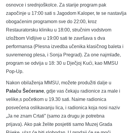
osnovce i srednjoškolce. Za starije program pak
započinje u 17:00 sati s Jagodom Kaloper, te se nastavlja
obogaćenim programom sve do 22:00, kroz
Restauratorsku kliniku u 18:00, stručnim vodstvom
izložbom Vidljive u 19:00 sati te završava s dva
performansa (Plesna izvedba učenika klasičnog baleta i
suvremenog plesa, i Sonja Pregrad). Za one najmlađe,
program se odvija u 18: 30 u Dječjoj Kući, kao MMSU
Pop-Up.
Nakon obilaženja MMSU, možete produžiti dalje u
Palaču Šećerane
, gdje vas čekaju radionice za male i
velike,s početkom u 19.30 sati. Naime radionica
posvećena oslikavanju lica, i radionica koja nosi naziv
„Ja ne znam Crtati” (samo za drugu je potrebna
prijava). Ako pak želite posjetiti samo Muzej Grada
Rijeke, ulaz će biti slobodan. U prodaji će se moći