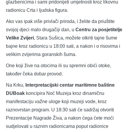
glazbenicima i sami pridonijeti umjetnosti kroz likovnu
radionicu Crta i ljudska figura.
Ako vas ipak više privlači priroda, i želite da priuštite
svojoj djeci malo drugačiji dan, u
Centru za posjetitelje
Velike Zvijeri
, Stara Sušica, možete otkriti tajne šume
bajne kroz radionicu u 18:00 sati, a nakon i o risovima i
velikim zvijerima goranskih šuma.
One koji žive na otocima ili su spremni obići otoke,
također čeka dobar provod.
Na Krku,
Interpretacijski centar maritimne baštine
DUBoak
koncipira Noć Muzeja kroz dinamičnu
manifestaciju važne uloge koji muzeji vode, kroz
raznovrstan program. U 18:30 sati će sadržaj otvoriti
Prezentacije Nagrade Živa, a nakon ćega ćete moći
sudjelovati u raznim radionicama poput radionice