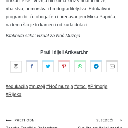
održat će se i vožnja biciklima kroz virtualni muzej
ribarstva, pomorstva i brodograditeljstva. Edukativni
program bit će obogaćen i predavanjem Mirka Paprića,
na temu što je to kamen i od kuda dolazi.
Istaknuta slika: vizual za Noć Muzeja
Prati i dijeli Artkvart.hr
#edukacija
#muzeji
#Noć muzeja
#otoci
#Primorje
#Rijeka
Navigacija
PRETHODNI
SLJEDEĆI