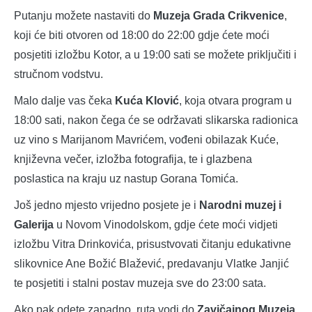
Putanju možete nastaviti do
Muzeja Grada Crikvenice
,
koji će biti otvoren od 18:00 do 22:00 gdje ćete moći
posjetiti izložbu Kotor, a u 19:00 sati se možete priključiti i
stručnom vodstvu.
Malo dalje vas čeka
Kuća Klović
, koja otvara program u
18:00 sati, nakon čega će se održavati slikarska radionica
uz vino s Marijanom Mavrićem, vođeni obilazak Kuće,
književna večer, izložba fotografija, te i glazbena
poslastica na kraju uz nastup Gorana Tomića.
Još jedno mjesto vrijedno posjete je i
Narodni muzej i
Galerija
u Novom Vinodolskom, gdje ćete moći vidjeti
izložbu Vitra Drinkovića, prisustvovati čitanju edukativne
slikovnice Ane Božić Blažević, predavanju Vlatke Janjić
te posjetiti i stalni postav muzeja sve do 23:00 sata.
Ako pak odete zapadno, ruta vodi do
Zavičajnog Muzeja