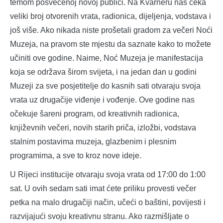
temom posvećenoj novoj publici. Na Kvarneru nas čeka
veliki broj otvorenih vrata, radionica, dijeljenja, vodstava i
još više. Ako nikada niste prošetali gradom za večeri Noći
Muzeja, na pravom ste mjestu da saznate kako to možete
učiniti ove godine. Naime, Noć Muzeja je manifestacija
koja se održava širom svijeta, i na jedan dan u godini
Muzeji za sve posjetitelje do kasnih sati otvaraju svoja
vrata uz drugačije viđenje i vođenje. Ove godine nas
očekuje šareni program, od kreativnih radionica,
književnih večeri, novih starih priča, izložbi, vodstava
stalnim postavima muzeja, glazbenim i plesnim
programima, a sve to kroz nove ideje.
U Rijeci institucije otvaraju svoja vrata od 17:00 do 1:00
sat. U ovih sedam sati imat ćete priliku provesti večer
petka na malo drugačiji način, učeći o baštini, povijesti i
razvijajući svoju kreativnu stranu. Ako razmišljate o