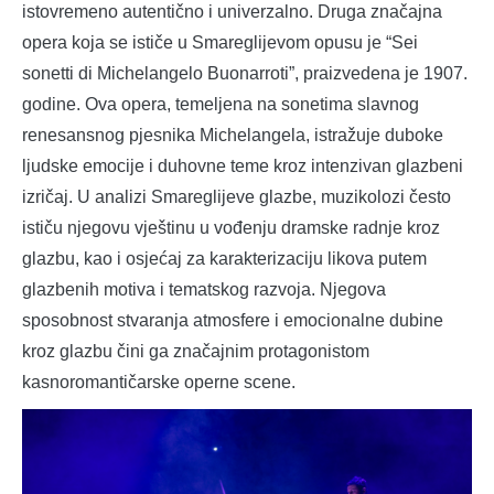
istovremeno autentično i univerzalno. Druga značajna
opera koja se ističe u Smareglijevom opusu je “Sei
sonetti di Michelangelo Buonarroti”, praizvedena je 1907.
godine. Ova opera, temeljena na sonetima slavnog
renesansnog pjesnika Michelangela, istražuje duboke
ljudske emocije i duhovne teme kroz intenzivan glazbeni
izričaj. U analizi Smareglijeve glazbe, muzikolozi često
ističu njegovu vještinu u vođenju dramske radnje kroz
glazbu, kao i osjećaj za karakterizaciju likova putem
glazbenih motiva i tematskog razvoja. Njegova
sposobnost stvaranja atmosfere i emocionalne dubine
kroz glazbu čini ga značajnim protagonistom
kasnoromantičarske operne scene.