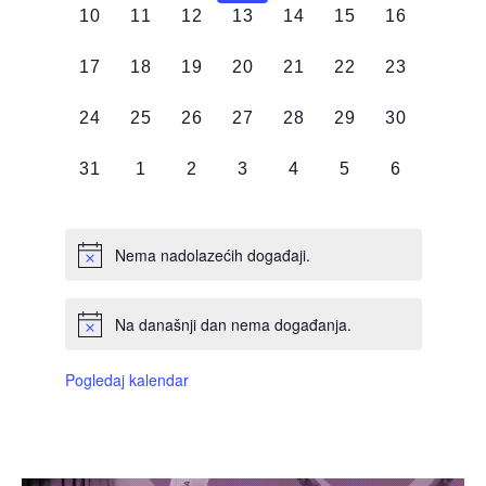
0
0
0
0
0
0
0
10
11
12
13
14
15
16
DOGAĐAJI,
DOGAĐAJI,
DOGAĐAJI,
DOGAĐAJI,
DOGAĐAJI,
DOGAĐAJI,
DOGAĐAJI
0
0
0
0
0
0
0
17
18
19
20
21
22
23
DOGAĐAJI,
DOGAĐAJI,
DOGAĐAJI,
DOGAĐAJI,
DOGAĐAJI,
DOGAĐAJI,
DOGAĐAJI
0
0
0
0
0
0
0
24
25
26
27
28
29
30
DOGAĐAJI,
DOGAĐAJI,
DOGAĐAJI,
DOGAĐAJI,
DOGAĐAJI,
DOGAĐAJI,
DOGAĐAJI
0
0
0
0
0
0
0
31
1
2
3
4
5
6
DOGAĐAJI,
DOGAĐAJI,
DOGAĐAJI,
DOGAĐAJI,
DOGAĐAJI,
DOGAĐAJI,
DOGAĐAJI
Nema nadolazećih događaji.
Na današnji dan nema događanja.
Pogledaj kalendar