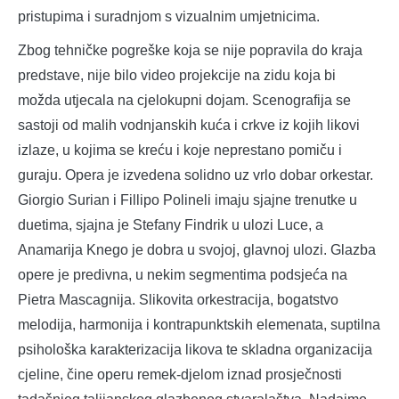
pristupima i suradnjom s vizualnim umjetnicima.
Zbog tehničke pogreške koja se nije popravila do kraja
predstave, nije bilo video projekcije na zidu koja bi
možda utjecala na cjelokupni dojam. Scenografija se
sastoji od malih vodnjanskih kuća i crkve iz kojih likovi
izlaze, u kojima se kreću i koje neprestano pomiču i
guraju. Opera je izvedena solidno uz vrlo dobar orkestar.
Giorgio Surian i Fillipo Polineli imaju sjajne trenutke u
duetima, sjajna je Stefany Findrik u ulozi Luce, a
Anamarija Knego je dobra u svojoj, glavnoj ulozi. Glazba
opere je predivna, u nekim segmentima podsjeća na
Pietra Mascagnija. Slikovita orkestracija, bogatstvo
melodija, harmonija i kontrapunktskih elemenata, suptilna
psihološka karakterizacija likova te skladna organizacija
cjeline, čine operu remek-djelom iznad prosječnosti