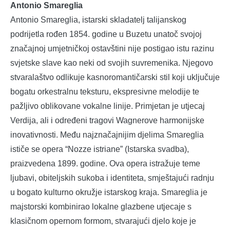
Antonio Smareglia
Antonio Smareglia, istarski skladatelj talijanskog
podrijetla rođen 1854. godine u Buzetu unatoč svojoj
značajnoj umjetničkoj ostavštini nije postigao istu razinu
svjetske slave kao neki od svojih suvremenika. Njegovo
stvaralaštvo odlikuje kasnoromantičarski stil koji uključuje
bogatu orkestralnu teksturu, ekspresivne melodije te
pažljivo oblikovane vokalne linije. Primjetan je utjecaj
Verdija, ali i određeni tragovi Wagnerove harmonijske
inovativnosti. Među najznačajnijim djelima Smareglia
ističe se opera “Nozze istriane” (Istarska svadba),
praizvedena 1899. godine. Ova opera istražuje teme
ljubavi, obiteljskih sukoba i identiteta, smještajući radnju
u bogato kulturno okružje istarskog kraja. Smareglia je
majstorski kombinirao lokalne glazbene utjecaje s
klasičnom opernom formom, stvarajući djelo koje je