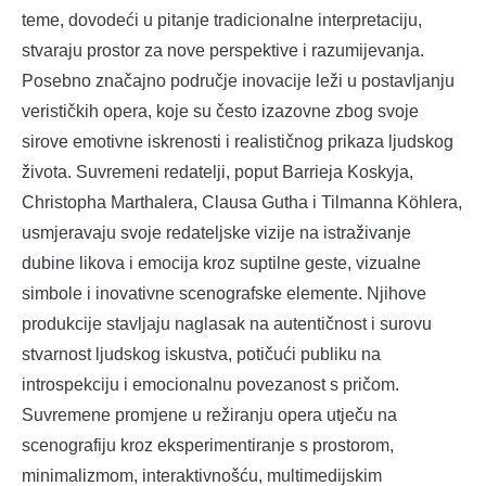
teme, dovodeći u pitanje tradicionalne interpretaciju,
stvaraju prostor za nove perspektive i razumijevanja.
Posebno značajno područje inovacije leži u postavljanju
verističkih opera, koje su često izazovne zbog svoje
sirove emotivne iskrenosti i realističnog prikaza ljudskog
života. Suvremeni redatelji, poput Barrieja Koskyja,
Christopha Marthalera, Clausa Gutha i Tilmanna Köhlera,
usmjeravaju svoje redateljske vizije na istraživanje
dubine likova i emocija kroz suptilne geste, vizualne
simbole i inovativne scenografske elemente. Njihove
produkcije stavljaju naglasak na autentičnost i surovu
stvarnost ljudskog iskustva, potičući publiku na
introspekciju i emocionalnu povezanost s pričom.
Suvremene promjene u režiranju opera utječu na
scenografiju kroz eksperimentiranje s prostorom,
minimalizmom, interaktivnošću, multimedijskim