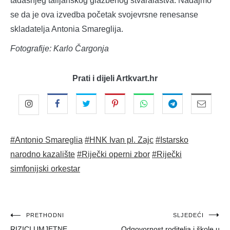
tadašnjeg talijanskog glazbenog stvaralaštva. Nadajmo
se da je ova izvedba početak svojevrsne renesanse
skladatelja Antonia Smareglija.
Fotografije: Karlo Čargonja
Prati i dijeli Artkvart.hr
#Antonio Smareglia
#HNK Ivan pl. Zajc
#Istarsko
narodno kazalište
#Riječki operni zbor
#Riječki
simfonijski orkestar
Navigacija
PRETHODNI
SLJEDEĆI
RIZICI UMJETNE
Odgovornost roditelja i škole u