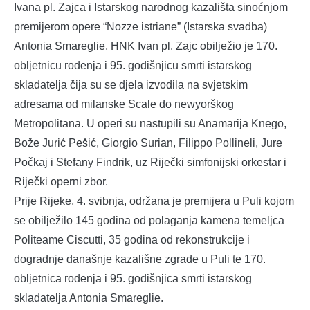
Ivana pl. Zajca i Istarskog narodnog kazališta sinoćnjom
premijerom opere “Nozze istriane” (Istarska svadba)
Antonia Smareglie, HNK Ivan pl. Zajc obilježio je 170.
obljetnicu rođenja i 95. godišnjicu smrti istarskog
skladatelja čija su se djela izvodila na svjetskim
adresama od milanske Scale do newyorškog
Metropolitana. U operi su nastupili su Anamarija Knego,
Bože Jurić Pešić, Giorgio Surian, Filippo Pollineli, Jure
Počkaj i Stefany Findrik, uz Riječki simfonijski orkestar i
Riječki operni zbor.
Prije Rijeke, 4. svibnja, održana je premijera u Puli kojom
se obilježilo 145 godina od polaganja kamena temeljca
Politeame Ciscutti, 35 godina od rekonstrukcije i
dogradnje današnje kazališne zgrade u Puli te 170.
obljetnica rođenja i 95. godišnjica smrti istarskog
skladatelja Antonia Smareglie.