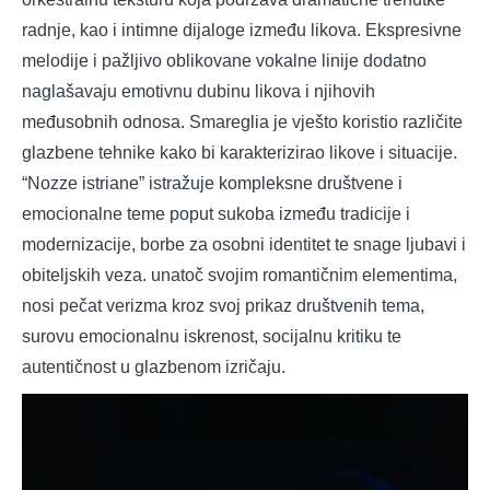
radnje, kao i intimne dijaloge između likova. Ekspresivne
melodije i pažljivo oblikovane vokalne linije dodatno
naglašavaju emotivnu dubinu likova i njihovih
međusobnih odnosa. Smareglia je vješto koristio različite
glazbene tehnike kako bi karakterizirao likove i situacije.
“Nozze istriane” istražuje kompleksne društvene i
emocionalne teme poput sukoba između tradicije i
modernizacije, borbe za osobni identitet te snage ljubavi i
obiteljskih veza. unatoč svojim romantičnim elementima,
nosi pečat verizma kroz svoj prikaz društvenih tema,
surovu emocionalnu iskrenost, socijalnu kritiku te
autentičnost u glazbenom izričaju.