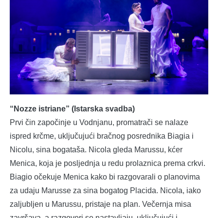
“Nozze istriane” (Istarska svadba)
Prvi čin započinje u Vodnjanu, promatrači se nalaze
ispred krčme, uključujući bračnog posrednika Biagia i
Nicolu, sina bogataša. Nicola gleda Marussu, kćer
Menica, koja je posljednja u redu prolaznica prema crkvi.
Biagio očekuje Menica kako bi razgovarali o planovima
za udaju Marusse za sina bogatog Placida. Nicola, iako
zaljubljen u Marussu, pristaje na plan. Večernja misa
završava, a razgovori se nastavljaju, uključujući i