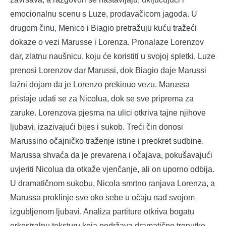
emocionalnu scenu s Luze, prodavačicom jagoda. U
drugom činu, Menico i Biagio pretražuju kuću tražeći
dokaze o vezi Marusse i Lorenza. Pronalaze Lorenzov
dar, zlatnu naušnicu, koju će koristiti u svojoj spletki. Luze
prenosi Lorenzov dar Marussi, dok Biagio daje Marussi
lažni dojam da je Lorenzo prekinuo vezu. Marussa
pristaje udati se za Nicolua, dok se sve priprema za
zaruke. Lorenzova pjesma na ulici otkriva tajne njihove
ljubavi, izazivajući bijes i sukob. Treći čin donosi
Marussino očajničko traženje istine i preokret sudbine.
Marussa shvaća da je prevarena i očajava, pokušavajući
uvjeriti Nicolua da otkaže vjenčanje, ali on uporno odbija.
U dramatičnom sukobu, Nicola smrtno ranjava Lorenza, a
Marussa proklinje sve oko sebe u očaju nad svojom
izgubljenom ljubavi. Analiza partiture otkriva bogatu
orkestralnu teksturu koja podržava dramatične trenutke