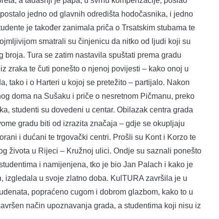
reta, a tadašnji je papa, u svrhu kompenzacije, poslao
e postalo jedno od glavnih odredišta hodočasnika, i jedno
Studente je također zanimala priča o Trsatskim stubama te
mljivijom smatrali su činjenicu da nitko od ljudi koji su
og broja. Tura se zatim nastavila spuštati prema gradu
iz zraka te čuti ponešto o njenoj povijesti – kako onoj u
 tako i o Harteri u kojoj se pretežito – partijalo. Nakon
rnog doma na Sušaku i priče o nesretnom Pičmanu, preko
a, studenti su dovedeni u centar. Obilazak centra grada
ome gradu biti od izrazita značaja – gdje se okupljaju
orani i dućani te trgovački centri. Prošli su Kont i Korzo te
og života u Rijeci – Kružnoj ulici. Ondje su saznali ponešto
studentima i namijenjena, tko je bio Jan Palach i kako je
 izgledala u svoje zlatno doba. KulTURA završila je u
 studenata, popraćeno cugom i dobrom glazbom, kako to u
savršen način upoznavanja grada, a studentima koji nisu iz