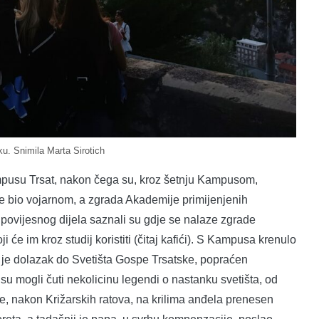
ku. Snimila Marta Sirotich
pusu Trsat, nakon čega su, kroz šetnju Kampusom,
e bio vojarnom, a zgrada Akademije primijenjenih
povijesnog dijela saznali su gdje se nalaze zgrade
oji će im kroz studij koristiti (čitaj kafići). S Kampusa krenulo
 je dolazak do Svetišta Gospe Trsatske, popraćen
su mogli čuti nekolicinu legendi o nastanku svetišta, od
dje, nakon Križarskih ratova, na krilima anđela prenesen