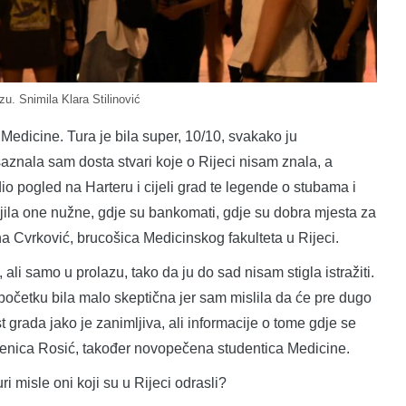
u. Snimila Klara Stilinović
Medicine. Tura je bila super, 10/10, svakako ju
znala sam dosta stvari koje o Rijeci nisam znala, a
dio pogled na Harteru i cijeli grad te legende o stubama i
ojila one nužne, gdje su bankomati, gdje su dobra mjesta za
ina Cvrković, brucošica Medicinskog fakulteta u Rijeci.
ali samo u prolazu, tako da ju do sad nisam stigla istražiti.
početku bila malo skeptična jer sam mislila da će pre dugo
st grada jako je zanimljiva, ali informacije o tome gdje se
Milenica Rosić, također novopečena studentica Medicine.
i misle oni koji su u Rijeci odrasli?