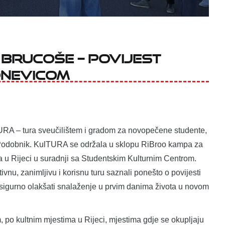
brucoše – povijest
dnevicom
URA – tura sveučilištem i gradom za novopečene studente,
 Podobnik. KulTURA se održala u sklopu RiBroo kampa za
ta u Rijeci u suradnji sa Studentskim Kulturnim Centrom.
ivnu, zanimljivu i korisnu turu saznali ponešto o povijesti
 zasigurno olakšati snalaženje u prvim danima života u novom
m, po kultnim mjestima u Rijeci, mjestima gdje se okupljaju