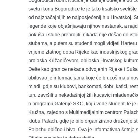
Bogorodičin dom. Kućica je kasnije odletjela do Lo
svetu ikonu Bogorodice te je tako trsatsko svetišt
od najznačajnijih te najposjećenijih u Hrvatskoj. 
legende koje objašnjavaju njihov nastanak, a najdoj
pokušali stube prebrojiti, nikada nije došao do ist
stubama, a putem su studenti mogli vidjeti Harteru 
vrijeme zlatnog doba Rijeke kao industrijskog grada,
prolaska Križanićevom, obilaska Hrvatskog kultu
Delte kao granice nekada odvojenih Rijeke i Sušak
obilovao je informacijama koje će brucošima u nov
mladi, gdje su klubovi, bankomati, dobri kafići, rest
turu završili u nekadašnjoj žili kucavici mladenačk
o programu Galerije SKC, koju vode studenti te je 
Kružna, zajedno s Multimedijalnim centrom Palach,
klubu Palach, gdje je bilo organizirano druženje
Palachu obično i biva. Ova je informativna šetnja 