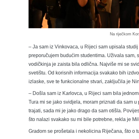
Na riječkom Korz
– Ja sam iz Vinkovaca, u Rijeci sam upisala studij 
preporučujem budućim studentima. Uživala sam, sa
vodičkinja je zaista bila odlična. Najviše mi se svi
svetištu. Od korisnih informacija svakako bih izdv
izlaske, sve te funkcionalne stvari, zaključila je N
– Došla sam iz Karlovca, u Rijeci sam bila jednom, 
Tura mi se jako svidjela, moram priznati da sam u 
trajati, sada mi je jako drago da sam otišla. Povije
što nalazi svakako su mi bile potrebne, rekla je 
Gradom se prošetala i nekolicina Riječana, što o tur