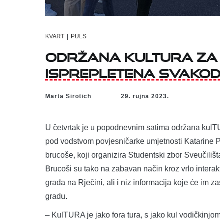
KVART
|
PULS
Održana kulTURA za 
isprepletena svako
Marta Sirotich
29. rujna 2023.
U četvrtak je u popodnevnim satima održana kulT
pod vodstvom povjesničarke umjetnosti Katarine
brucoše, koji organizira Studentski zbor Sveučiliš
Brucoši su tako na zabavan način kroz vrlo interakt
grada na Rječini, ali i niz informacija koje će im
gradu.
– KulTURA je jako fora tura, s jako kul vodičkinjo