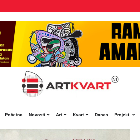
Početna
Novosti
Art
Kvart
Danas
Projekti