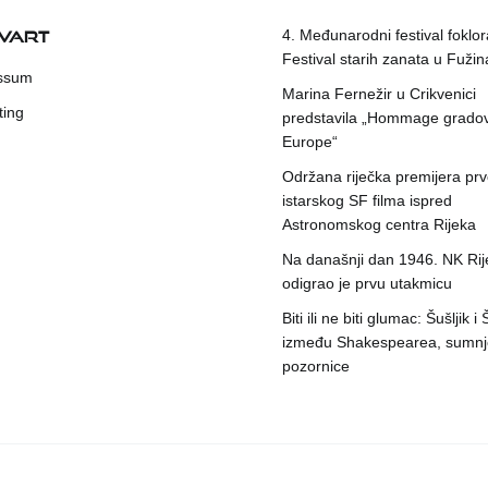
KVART
4. Međunarodni festival foklora
Festival starih zanata u Fuži
ssum
Marina Fernežir u Crikvenici
ting
predstavila „Hommage grado
Europe“
Održana riječka premijera pr
istarskog SF filma ispred
Astronomskog centra Rijeka
Na današnji dan 1946. NK Rij
odigrao je prvu utakmicu
Biti ili ne biti glumac: Šušljik i
između Shakespearea, sumnje
pozornice