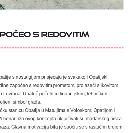
počeo s redovitim
tije s nostalgijom prisjećaju je svakako i Opatijski
godine započeo s redovitim prometom, prolazeći slikovitom
do Lovrana. Unatoč početnim financijskim, tehničkim i
oljeni simbol grada.
ičku stanicu Opatija u Matuljima s Voloskom, Opatijom i
Vizionari iza ovog koncepta uključivali su mađarskog pisca
aza. Glavna motivacija bila je suočiti se s rastućim brojem