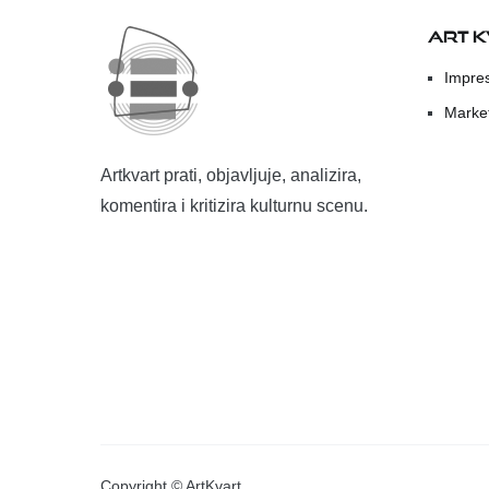
ART 
Impre
Marke
Artkvart prati, objavljuje, analizira,
komentira i kritizira kulturnu scenu.
Copyright © ArtKvart