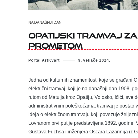
NA DANAŠNJI DAN
Opatijski tramvaj za
prometom
Portal ArtKvart
9. veljače 2024.
Jedna od kulturnih znamenitosti koje se građani Opa
električni tramvaj, koji je na današnji dan 1908. 
rutom od Matulja kroz Opatiju, Volosko, Ičići, sve 
administrativnim poteškoćama, tramvaj je postao v
Ideja o električnom tramvaju koji povezuje željezn
Lovranom prvi put je predstavljena 1892. godine. 
Gustava Fuchsa i inženjera Oscara Lazarinija iz Gr