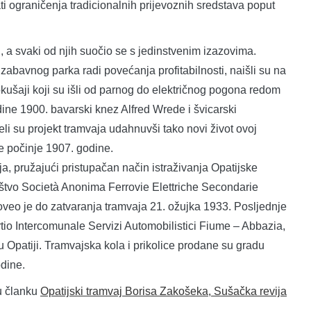
dati ograničenja tradicionalnih prijevoznih sredstava poput
i, a svaki od njih suočio se s jedinstvenim izazovima.
 zabavnog parka radi povećanja profitabilnosti, naišli su na
 pokušaji koji su išli od parnog do električnog pogona redom
dine 1900. bavarski knez Alfred Wrede i švicarski
 su projekt tramvaja udahnuvši tako novi život ovoj
ce počinje 1907. godine.
ja, pružajući pristupačan način istraživanja Opatijske
ruštvo Società Anonima Ferrovie Elettriche Secondarie
veo je do zatvaranja tramvaja 21. ožujka 1933. Posljednje
tio Intercomunale Servizi Automobilistici Fiume – Abbazia,
 u Opatiji. Tramvajska kola i prikolice prodane su gradu
odine.
 u članku
Opatijski tramvaj Borisa Zakošeka, Sušačka revija