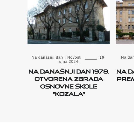
Na današnji dan
|
Novosti
19.
Na dan
rujna 2024.
Na današnji dan 1978.
Na d
otvorena zgrada
prem
Osnovne škole
“Kozala”