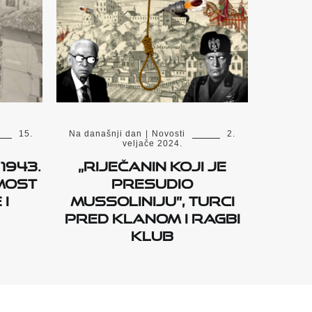
15.
Na današnji dan
|
Novosti
2.
veljače 2024.
1943.
„Riječanin koji je
most
presudio
 i
Mussoliniju”, Turci
pred Klanom i ragbi
klub