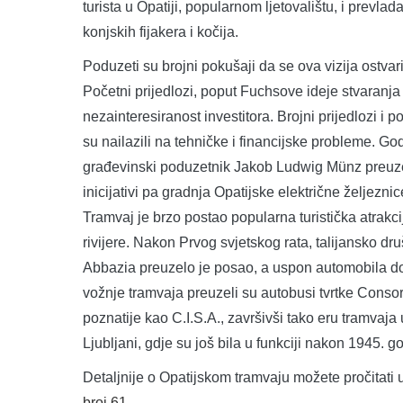
turista u Opatiji, popularnom ljetovalištu, i prevla
konjskih fijakera i kočija.
Poduzeti su brojni pokušaji da se ova vizija ostvar
Početni prijedlozi, poput Fuchsove ideje stvaranja
nezainteresiranost investitora. Brojni prijedlozi i
su nailazili na tehničke i financijske probleme. Go
građevinski poduzetnik Jakob Ludwig Münz preuzeli
inicijativi pa gradnja Opatijske električne željezni
Tramvaj je brzo postao popularna turistička atrakci
rivijere. Nakon Prvog svjetskog rata, talijansko d
Abbazia preuzelo je posao, a uspon automobila do
vožnje tramvaja preuzeli su autobusi tvrtke Consor
poznatije kao C.I.S.A., završivši tako eru tramvaja
Ljubljani, gdje su još bila u funkciji nakon 1945. g
Detaljnije o Opatijskom tramvaju možete pročitati
broj 61.