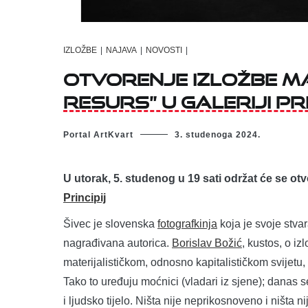
IZLOŽBE
|
NAJAVA
|
NOVOSTI
|
Otvorenje izložbe Ma
resurs” u Galeriji Pri
Portal ArtKvart
3. studenoga 2024.
U utorak, 5. studenog u 19 sati održat će se ot
Principij
Šivec je slovenska
fotografkinja
koja je svoje stvar
nagrađivana autorica.
Borislav Božić
, kustos, o i
materijalističkom, odnosno kapitalističkom svijetu, 
Tako to uređuju moćnici (vladari iz sjene); danas s
i ljudsko tijelo. Ništa nije neprikosnoveno i ništa n