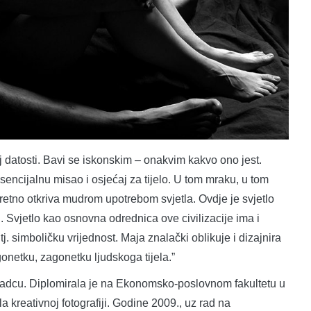
j datosti. Bavi se iskonskim – onakvim kakvo ono jest.
 esencijalnu misao i osjećaj za tijelo. U tom mraku, u tom
skretno otkriva mudrom upotrebom svjetla. Ovdje je svjetlo
j. Svjetlo kao osnovna odrednica ove civilizacije ima i
 tj. simboličku vrijednost. Maja znalački oblikuje i dizajnira
gonetku, zagonetku ljudskoga tijela.”
Gradcu. Diplomirala je na Ekonomsko-poslovnom fakultetu u
a kreativnoj fotografiji. Godine 2009., uz rad na