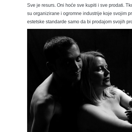
Sve je resurs. Oni hoće sve kupiti i sve prodati. Tk
su organizirane i ogromne industrije koje svojim 
estetske standarde samo da bi prodajom svojih proiz