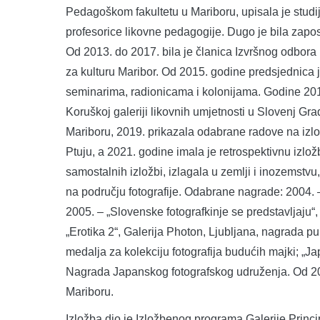
Pedagoškom fakultetu u Mariboru, upisala je studij
profesorice likovne pedagogije. Dugo je bila zapos
Od 2013. do 2017. bila je članica Izvršnog odbora
za kulturu Maribor. Od 2015. godine predsjednica j
seminarima, radionicama i kolonijama. Godine 2010.
Koruškoj galeriji likovnih umjetnosti u Slovenj Grad
Mariboru, 2019. prikazala odabrane radove na izlo
Ptuju, a 2021. godine imala je retrospektivnu izlož
samostalnih izložbi, izlagala u zemlji i inozemstvu
na području fotografije. Odabrane nagrade: 2004. 
2005. – „Slovenske fotografkinje se predstavljaju“
„Erotika 2“, Galerija Photon, Ljubljana, nagrada p
medalja za kolekciju fotografija budućih majki; „J
Nagrada Japanskog fotografskog udruženja. Od 2011
Mariboru.
Izložba dio je Izložbenog programa Galerije Princip