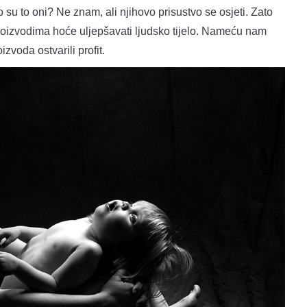
o su to oni? Ne znam, ali njihovo prisustvo se osjeti. Zato
proizvodima hoće uljepšavati ljudsko tijelo. Nameću nam
voda ostvarili profit.