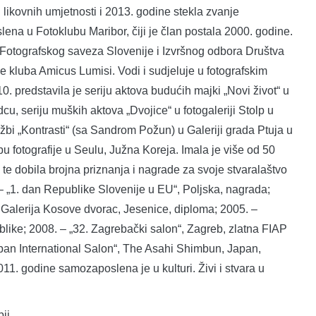
 likovnih umjetnosti i 2013. godine stekla zvanje
lena u Fotoklubu Maribor, čiji je član postala 2000. godine.
 Fotografskog saveza Slovenije i Izvršnog odbora Društva
e kluba Amicus Lumisi. Vodi i sudjeluje u fotografskim
 predstavila je seriju aktova budućih majki „Novi život“ u
cu, seriju muških aktova „Dvojice“ u fotogaleriji Stolp u
žbi „Kontrasti“ (sa Sandrom Požun) u Galeriji grada Ptuja u
bu fotografije u Seulu, Južna Koreja. Imala je više od 50
, te dobila brojna priznanja i nagrade za svoje stvaralaštvo
– „1. dan Republike Slovenije u EU“, Poljska, nagrada;
, Galerija Kosove dvorac, Jesenice, diploma; 2005. –
ublike; 2008. – „32. Zagrebački salon“, Zagreb, zlatna FIAP
apan International Salon“, The Asahi Shimbun, Japan,
. godine samozaposlena je u kulturi. Živi i stvara u
ij.