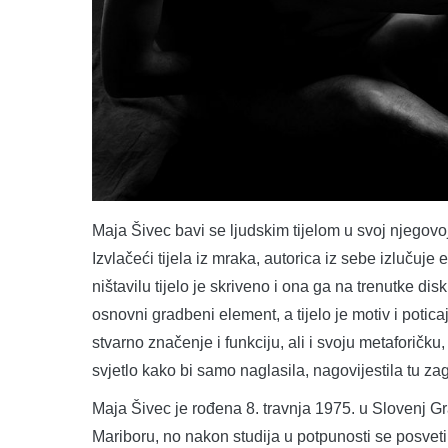
Maja Šivec bavi se ljudskim tijelom u svoj njegovo
Izvlačeći tijela iz mraka, autorica iz sebe izlučuje
ništavilu tijelo je skriveno i ona ga na trenutke di
osnovni gradbeni element, a tijelo je motiv i potica
stvarno značenje i funkciju, ali i svoju metaforičku,
svjetlo kako bi samo naglasila, nagovijestila tu za
Maja Šivec je rođena 8. travnja 1975. u Slovenj 
Mariboru, no nakon studija u potpunosti se posvetil