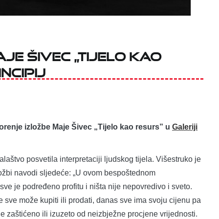
je Šivec „Tijelo kao
ncipij
vorenje izložbe Maje Šivec „Tijelo kao resurs” u
Galeriji
alaštvo posvetila interpretaciji ljudskog tijela. Višestruko je
zložbi navodi sljedeće: „U ovom bespoštednom
sve je podređeno profitu i ništa nije nepovredivo i sveto.
e sve može kupiti ili prodati, danas sve ima svoju cijenu pa
ije zaštićeno ili izuzeto od neizbježne procjene vrijednosti.