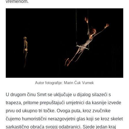
vremenom.
Autor fotografije: Marin Ćuk Vurnek
U drugom činu Smrt se uključuje u dijalog silazeći s
trapeza, pritome prepuštajući umjetnici da kasnije izvede
prvu od ukupno tri točke. Ovoga puta, kroz zvučnike
čujemo humoristični nerazgovjetni glas koji se kroz skelet
sarkastično obraća svojoj odabranici. Sjede jedan kraj