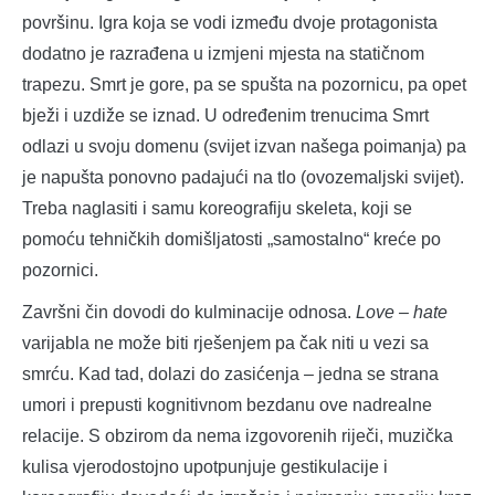
površinu. Igra koja se vodi između dvoje protagonista
dodatno je razrađena u izmjeni mjesta na statičnom
trapezu. Smrt je gore, pa se spušta na pozornicu, pa opet
bježi i uzdiže se iznad. U određenim trenucima Smrt
odlazi u svoju domenu (svijet izvan našega poimanja) pa
je napušta ponovno padajući na tlo (ovozemaljski svijet).
Treba naglasiti i samu koreografiju skeleta, koji se
pomoću tehničkih domišljatosti „samostalno“ kreće po
pozornici.
Završni čin dovodi do kulminacije odnosa.
Love – hate
varijabla ne može biti rješenjem pa čak niti u vezi sa
smrću. Kad tad, dolazi do zasićenja – jedna se strana
umori i prepusti kognitivnom bezdanu ove nadrealne
relacije. S obzirom da nema izgovorenih riječi, muzička
kulisa vjerodostojno upotpunjuje gestikulacije i