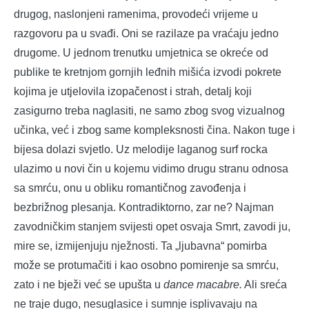
drugog, naslonjeni ramenima, provodeći vrijeme u
razgovoru pa u svađi. Oni se razilaze pa vraćaju jedno
drugome. U jednom trenutku umjetnica se okreće od
publike te kretnjom gornjih leđnih mišića izvodi pokrete
kojima je utjelovila izopačenost i strah, detalj koji
zasigurno treba naglasiti, ne samo zbog svog vizualnog
učinka, već i zbog same kompleksnosti čina. Nakon tuge i
bijesa dolazi svjetlo. Uz melodije laganog surf rocka
ulazimo u novi čin u kojemu vidimo drugu stranu odnosa
sa smrću, onu u obliku romantičnog zavođenja i
bezbrižnog plesanja. Kontradiktorno, zar ne? Najman
zavodničkim stanjem svijesti opet osvaja Smrt, zavodi ju,
mire se, izmijenjuju nježnosti. Ta „ljubavna“ pomirba
može se protumačiti i kao osobno pomirenje sa smrću,
zato i ne bježi već se upušta u
dance macabre.
Ali sreća
ne traje dugo, nesuglasice i sumnje isplivavaju na