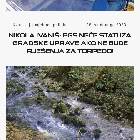
Kvart
|
|
Umjetnost politike
28. studenoga 2023.
Nikola Ivaniš: PGS neće stati iza
gradske Uprave ako ne bude
rješenja za torpedo!