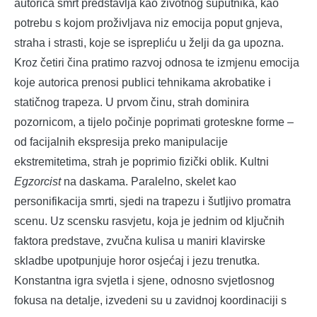
autorica smrt predstavlja kao životnog suputnika, kao
potrebu s kojom proživljava niz emocija poput gnjeva,
straha i strasti, koje se isprepliću u želji da ga upozna.
Kroz četiri čina pratimo razvoj odnosa te izmjenu emocija
koje autorica prenosi publici tehnikama akrobatike i
statičnog trapeza. U prvom činu, strah dominira
pozornicom, a tijelo počinje poprimati groteskne forme –
od facijalnih ekspresija preko manipulacije
ekstremitetima, strah je poprimio fizički oblik. Kultni
Egzorcist
na daskama. Paralelno, skelet kao
personifikacija smrti, sjedi na trapezu i šutljivo promatra
scenu. Uz scensku rasvjetu, koja je jednim od ključnih
faktora predstave, zvučna kulisa u maniri klavirske
skladbe upotpunjuje horor osjećaj i jezu trenutka.
Konstantna igra svjetla i sjene, odnosno svjetlosnog
fokusa na detalje, izvedeni su u zavidnoj koordinaciji s