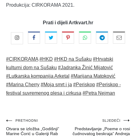
Produkcija: CIRKORAMA 2021.
Prati i dijeli Artkvart.hr
#CIRKORAMA
#HKD
#HKD na Sušaku
#Hrvatski
kulturni dom na Sušaku
#Jadranka Žinić Mijatović
#Lutkarska kompanija Arketal
#Marijana Matoković
#Marina Cherry
#Moja smrt i ja
#Periskop
#Periskop -
festival suvremenog plesa i cirkusa
#Petra Nejman
Navigacija
PRETHODNI
SLJEDEĆI
Otvara se izložba „Godišnji“
Predstavljanje „Poeme o rosi
objava
Marine Ćorić u Galeriji Rab
čudnovatog beskraja“ Andreja