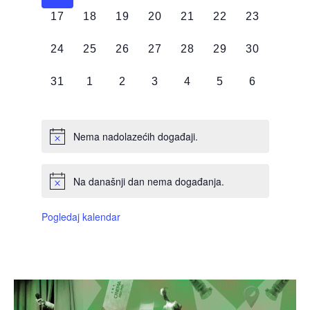
0
0
0
0
0
0
0
17
18
19
20
21
22
23
DOGAĐAJI,
DOGAĐAJI,
DOGAĐAJI,
DOGAĐAJI,
DOGAĐAJI,
DOGAĐAJI,
DOGAĐAJI
0
0
0
0
0
0
0
24
25
26
27
28
29
30
DOGAĐAJI,
DOGAĐAJI,
DOGAĐAJI,
DOGAĐAJI,
DOGAĐAJI,
DOGAĐAJI,
DOGAĐAJI
0
0
0
0
0
0
0
31
1
2
3
4
5
6
DOGAĐAJI,
DOGAĐAJI,
DOGAĐAJI,
DOGAĐAJI,
DOGAĐAJI,
DOGAĐAJI,
DOGAĐAJI
Nema nadolazećih događaji.
Na današnji dan nema događanja.
Pogledaj kalendar