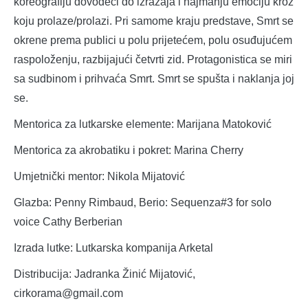
koreografiju dovodeći do izražaja i najmanju emociju kroz
koju prolaze/prolazi. Pri samome kraju predstave, Smrt se
okrene prema publici u polu prijetećem, polu osuđujućem
raspoloženju, razbijajući četvrti zid. Protagonistica se miri
sa sudbinom i prihvaća Smrt. Smrt se spušta i naklanja joj
se.
Mentorica za lutkarske elemente: Marijana Matoković
Mentorica za akrobatiku i pokret: Marina Cherry
Umjetnički mentor: Nikola Mijatović
Glazba: Penny Rimbaud, Berio: Sequenza#3 for solo
voice Cathy Berberian
Izrada lutke: Lutkarska kompanija Arketal
Distribucija: Jadranka Žinić Mijatović,
cirkorama@gmail.com