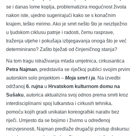
se i danas lome koplja, problematizira mogućnost života
nakon iste, ujedno sugerirajući kako se s konačnim
krajem, teško mirimo. Ako je smrt nešto što je neizbježno
u ljudskom ciklusu patnje i radosti, čemu rasprave,
traženja utjehe i pokušaja izbjegavanja onoga što je već
determinirano? Zašto bježati od činjeničnog stanja?
Na tom tragu istraživanja mlada umjetnica, cirkusantica
Petra Najman
, predstavila se riječkoj publici svojim prvim
autorskim solo projektom –
Moja smrt i ja
. Na izvedbi
održanoj
6. rujna
u
Hrvatskom kulturnom domu na
Sušaku
, autorica aktualizira svoj odnos prema smrti kroz
interdisciplinarni spoj lutkarstva i cirkusih tehnika,
pomoću kojih gradi unikatan koreografski narativ bez
riječi. Umjesto da se bojimo i živimo u određenoj
neizvjesnosti, Najman predlaže drugačiji pristup diskursu: