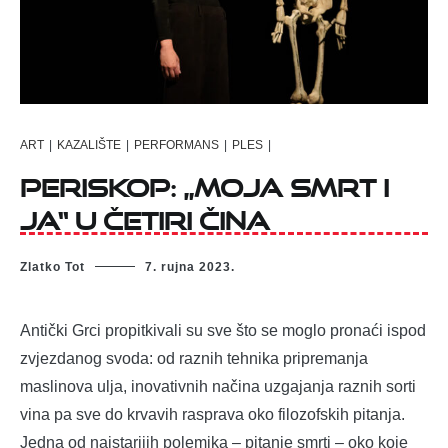
ART
|
KAZALIŠTE
|
PERFORMANS
|
PLES
|
Periskop: „Moja smrt i
ja“ u četiri čina
Zlatko Tot
7. rujna 2023.
Antički Grci propitkivali su sve što se moglo pronaći ispod
zvjezdanog svoda: od raznih tehnika pripremanja
maslinova ulja, inovativnih načina uzgajanja raznih sorti
vina pa sve do krvavih rasprava oko filozofskih pitanja.
Jedna od najstarijih polemika – pitanje smrti – oko koje