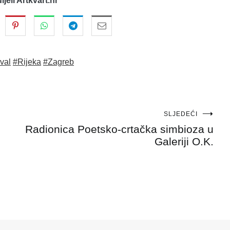
dijeli Artkvart.hr
ival
#Rijeka
#Zagreb
SLJEDEĆI
Radionica Poetsko-crtačka simbioza u
Galeriji O.K.