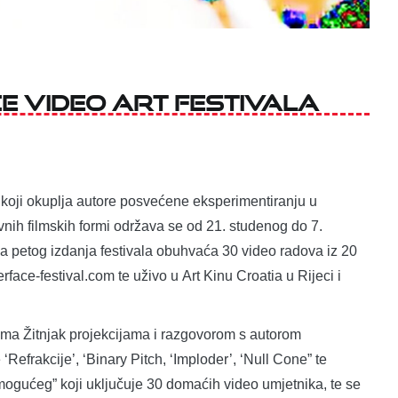
ce Video Art Festivala
, koji okuplja autore posvećene eksperimentiranju u
ivnih filmskih formi održava se od 21. studenog do 7.
a petog izdanja festivala obuhvaća 30 video radova iz 20
rface-festival.com te uživo u Art Kinu Croatia u Rijeci i
ima Žitnjak projekcijama i razgovorom s autorom
efrakcije’, ‘Binary Pitch, ‘Imploder’, ‘Null Cone” te
 mogućeg” koji uključuje 30 domaćih video umjetnika, te se