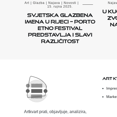
Art
|
Glazba
|
Najava
|
Novosti
|
Naja
15. rujna 2025.
U KU
Svjetska glazbena
ZV
imena u Rijeci – Porto
N
Etno Festival
predstavlja i slavi
različitost
ART 
Impre
Marke
Artkvart prati, objavljuje, analizira,