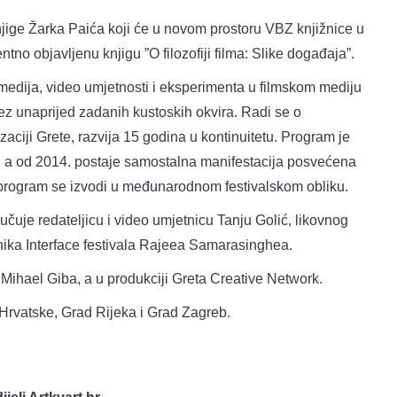
njige Žarka Paića koji će u novom prostoru VBZ knjižnice u
entno objavljenu knjigu ”O filozofiji filma: Slike događaja”.
 medija, video umjetnosti i eksperimenta u filmskom mediju
bez unaprijed zadanih kustoskih okvira. Radi se o
aciji Grete, razvija 15 godina u kontinuitetu. Program je
a, a od 2014. postaje samostalna manifestacija posvećena
 program se izvodi u međunarodnom festivalskom obliku.
učuje redateljicu i video umjetnicu Tanju Golić, likovnog
dnika Interface festivala Rajeea Samarasinghea.
or Mihael Giba, a u produkciji Greta Creative Network.
 Hrvatske, Grad Rijeka i Grad Zagreb.