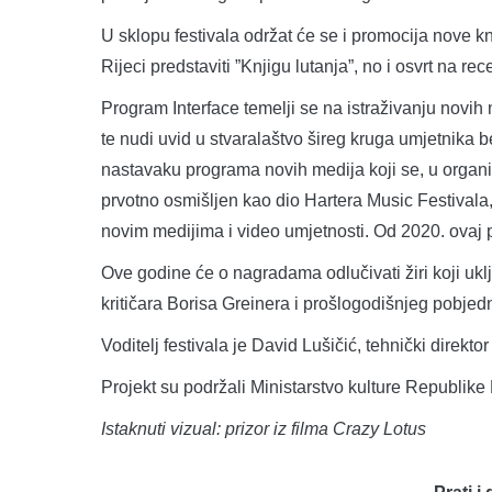
U sklopu festivala održat će se i promocija nove k
Rijeci predstaviti ”Knjigu lutanja”, no i osvrt na rec
Program Interface temelji se na istraživanju novih
te nudi uvid u stvaralaštvo šireg kruga umjetnika 
nastavaku programa novih medija koji se, u organiz
prvotno osmišljen kao dio Hartera Music Festival
novim medijima i video umjetnosti. Od 2020. ovaj
Ove godine će o nagradama odlučivati žiri koji uklj
kritičara Borisa Greinera i prošlogodišnjeg pobje
Voditelj festivala je David Lušičić, tehnički direkt
Projekt su podržali Ministarstvo kulture Republike
Istaknuti vizual: prizor iz filma Crazy Lotus