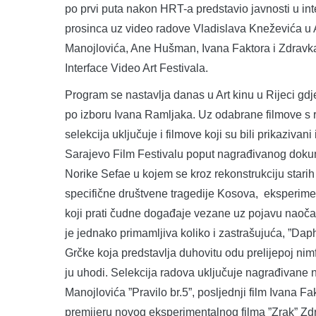
po prvi puta nakon HRT-a predstavio javnosti u in
prosinca uz video radove Vladislava Kneževića u At
Manojlovića, Ane Hušman, Ivana Faktora i Zdravk
Interface Video Art Festivala.
Program se nastavlja danas u Art kinu u Rijeci gdje
po izboru Ivana Ramljaka. Uz odabrane filmove s 
selekcija uključuje i filmove koji su bili prikaziva
Sarajevo Film Festivalu poput nagrađivanog dokum
Norike Sefae u kojem se kroz rekonstrukciju starih 
specifične društvene tragedije Kosova, eksperim
koji prati čudne događaje vezane uz pojavu naočal
je jednako primamljiva koliko i zastrašujuća, ”Dap
Grčke koja predstavlja duhovitu odu prelijepoj nimf
ju uhodi. Selekcija radova uključuje nagrađivane
Manojlovića ”Pravilo br.5”, posljednji film Ivana Fa
premijeru novog eksperimentalnog filma ”Zrak” Z