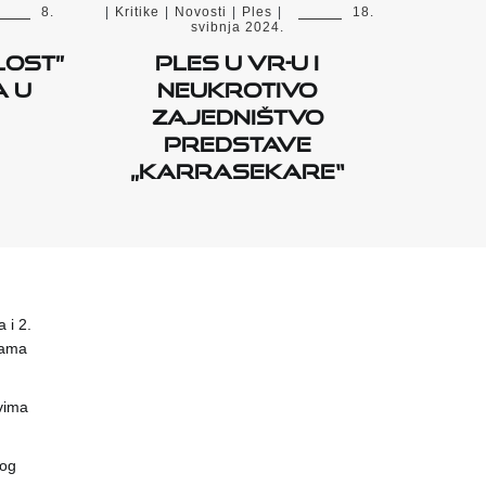
8.
|
Kritike
|
Novosti
|
Ples
|
18.
svibnja 2024.
lost”
Ples u VR-u i
a u
neukrotivo
zajedništvo
predstave
„Karrasekare“
 i 2.
nama
vima
vog