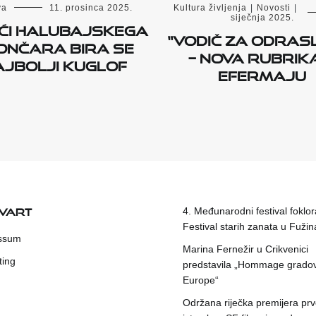
va
11. prosinca 2025.
Kultura življenja
|
Novosti
|
siječnja 2025.
ĆI HALUBAJSKEGA
“Vodič za odras
ONČARA BIRA SE
– nova rubrik
AJBOLJI KUGLOF
eFermaju
KVART
4. Međunarodni festival foklora
Festival starih zanata u Fuži
ssum
Marina Fernežir u Crikvenici
ting
predstavila „Hommage grado
Europe“
Održana riječka premijera pr