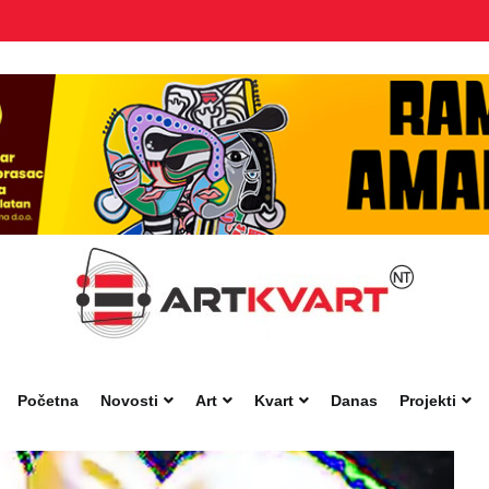
Početna
Novosti
Art
Kvart
Danas
Projekti