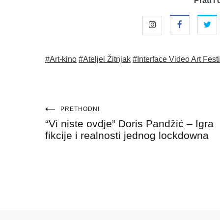
Prati i 
#Art-kino
#Ateljei Žitnjak
#Interface Video Art Fest
Navigacija
PRETHODNI
“Vi niste ovdje” Doris Pandžić – Igra
objava
fikcije i realnosti jednog lockdowna