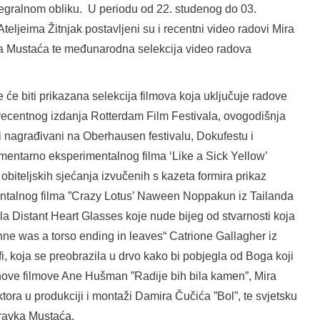
tegralnom obliku. U periodu od 22. studenog do 03.
eljeima Žitnjak postavljeni su i recentni video radovi Mira
a Mustaća te međunarodna selekcija video radova
 će biti prikazana selekcija filmova koja uključuje radove
recentnog izdanja Rotterdam Film Festivala, ovogodišnja
ni i nagrađivani na Oberhausen festivalu, Dokufestu i
entarno eksperimentalnog filma ‘Like a Sick Yellow’
obiteljskih sjećanja izvučenih s kazeta formira prikaz
entalnog filma ”Crazy Lotus’ Naween Noppakun iz Tailanda
a Distant Heart Glasses koje nude bijeg od stvarnosti koja
hne was a torso ending in leaves“ Catrione Gallagher iz
i, koja se preobrazila u drvo kako bi pobjegla od Boga koji
 nove filmove Ane Hušman ”Radije bih bila kamen”, Mira
ktora u produkciji i montaži Damira Čučića ”Bol”, te svjetsku
dravka Mustaća.