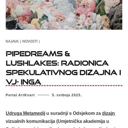
NAJAVA
|
NOVOSTI
|
Pipedreams &
Lushlakes: Radionica
Spekulativnog Dizajna i
VJ- inga
Portal ArtKvart
5. svibnja 2025.
Udruga Metamedij
u suradnji s Odsjekom za
dizajn
vizualnih komunikacija (Umjetnička akademija u