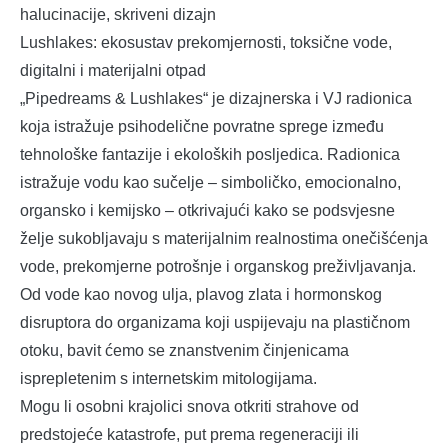
halucinacije, skriveni dizajn
Lushlakes: ekosustav prekomjernosti, toksične vode,
digitalni i materijalni otpad
„Pipedreams & Lushlakes“ je dizajnerska i VJ radionica
koja istražuje psihodelične povratne sprege između
tehnološke fantazije i ekoloških posljedica. Radionica
istražuje vodu kao sučelje – simboličko, emocionalno,
organsko i kemijsko – otkrivajući kako se podsvjesne
želje sukobljavaju s materijalnim realnostima onečišćenja
vode, prekomjerne potrošnje i organskog preživljavanja.
Od vode kao novog ulja, plavog zlata i hormonskog
disruptora do organizama koji uspijevaju na plastičnom
otoku, bavit ćemo se znanstvenim činjenicama
isprepletenim s internetskim mitologijama.
Mogu li osobni krajolici snova otkriti strahove od
predstojeće katastrofe, put prema regeneraciji ili