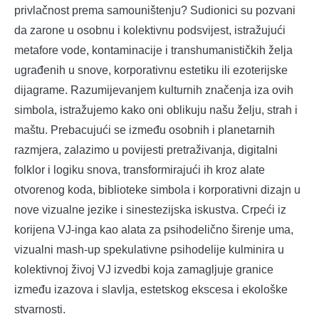
privlačnost prema samouništenju? Sudionici su pozvani
da zarone u osobnu i kolektivnu podsvijest, istražujući
metafore vode, kontaminacije i transhumanističkih želja
ugrađenih u snove, korporativnu estetiku ili ezoterijske
dijagrame. Razumijevanjem kulturnih značenja iza ovih
simbola, istražujemo kako oni oblikuju našu želju, strah i
maštu. Prebacujući se između osobnih i planetarnih
razmjera, zalazimo u povijesti pretraživanja, digitalni
folklor i logiku snova, transformirajući ih kroz alate
otvorenog koda, biblioteke simbola i korporativni dizajn u
nove vizualne jezike i sinestezijska iskustva. Crpeći iz
korijena VJ-inga kao alata za psihodelično širenje uma,
vizualni mash-up spekulativne psihodelije kulminira u
kolektivnoj živoj VJ izvedbi koja zamagljuje granice
između izazova i slavlja, estetskog ekscesa i ekološke
stvarnosti.