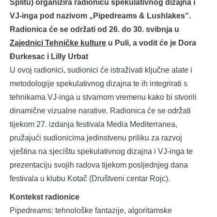
Splitu) organizira radionicu spekulativnog dizajna i
VJ-inga pod nazivom „Pipedreams & Lushlakes“.
Radionica će se održati od 26. do 30. svibnja u
Zajednici Tehničke kulture
u Puli, a vodit će je Dora
Đurkesac i Lilly Urbat
U ovoj radionici, sudionici će istraživati ključne alate i
metodologije spekulativnog dizajna te ih integrirati s
tehnikama VJ-inga u stvarnom vremenu kako bi stvorili
dinamične vizualne narative. Radionica će se održati
tijekom 27. izdanja festivala Media Mediterranea,
pružajući sudionicima jedinstvenu priliku za razvoj
vještina na sjecištu spekulativnog dizajna i VJ-inga te
prezentaciju svojih radova tijekom posljednjeg dana
festivala u klubu Kotač (Društveni centar Rojc).
Kontekst radionice
Pipedreams: tehnološke fantazije, algoritamske