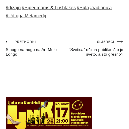
#dizajn
#Pipedreams & Lushlakes
#Pula
#radionica
#Udruga Metamedij
Navigacija
PRETHODNI
SLJEDEĆI
S noge na nogu na Art Molo
“Svetica” očima publike: što je
objava
Longo
sveto, a što grešno?