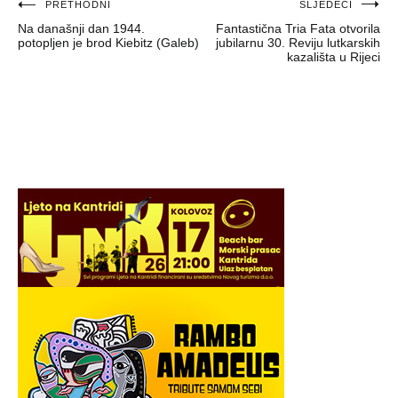
Navigacija
PRETHODNI
SLJEDEĆI
Na današnji dan 1944.
Fantastična Tria Fata otvorila
objava
potopljen je brod Kiebitz (Galeb)
jubilarnu 30. Reviju lutkarskih
kazališta u Rijeci