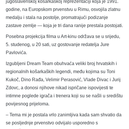
jugoslavenskoj košarkaškoj reprezentaciji koja je 1991.
godine, na Europskom prvenstvu u Rimu, osvojila zlatnu
medalju i stala na postolje, promatrajući podizanje
zastave zemlje — koja je tri dana ranije prestala postojati.
Posebna projekcija filma u Art-kinu održava se u srijedu,
5. studenog, u 20 sati, uz gostovanje redatelja Jure
Pavlovića.
Izgubljeni Dream Team obuhvaća veliki broj hrvatskih i
regionalnih košarkaških legendi, među kojima su Toni
Kukoč, Dino Rađa, Velimir Perasović, Vlade Divac i Jurij
Zdovc, a donosi njihove nikad ispričane ispovijesti te
intimne poglede igrača i trenera koji su se našli u središtu
povijesnog prijeloma.
– Tema mi je postala vrlo zanimljiva kada sam shvatio da
se posljednje prvenstvo odvijalo usporedno s