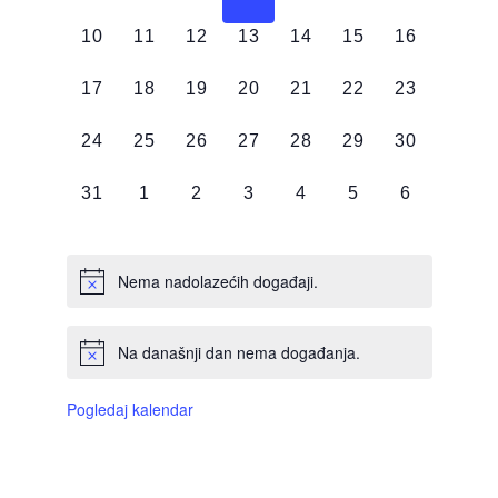
DOGAĐAJI,
DOGAĐAJI,
DOGAĐAJI,
DOGAĐAJI,
DOGAĐAJI,
DOGAĐAJI,
DOGAĐAJI
0
0
0
0
0
0
0
10
11
12
13
14
15
16
DOGAĐAJI,
DOGAĐAJI,
DOGAĐAJI,
DOGAĐAJI,
DOGAĐAJI,
DOGAĐAJI,
DOGAĐAJI
0
0
0
0
0
0
0
17
18
19
20
21
22
23
DOGAĐAJI,
DOGAĐAJI,
DOGAĐAJI,
DOGAĐAJI,
DOGAĐAJI,
DOGAĐAJI,
DOGAĐAJI
0
0
0
0
0
0
0
24
25
26
27
28
29
30
DOGAĐAJI,
DOGAĐAJI,
DOGAĐAJI,
DOGAĐAJI,
DOGAĐAJI,
DOGAĐAJI,
DOGAĐAJI
0
0
0
0
0
0
0
31
1
2
3
4
5
6
DOGAĐAJI,
DOGAĐAJI,
DOGAĐAJI,
DOGAĐAJI,
DOGAĐAJI,
DOGAĐAJI,
DOGAĐAJI
Nema nadolazećih događaji.
Na današnji dan nema događanja.
Pogledaj kalendar