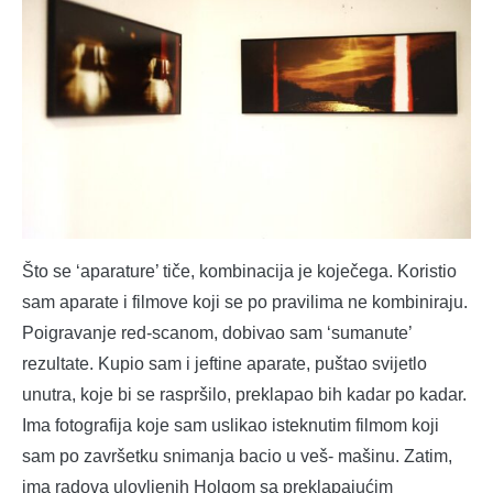
Što se ‘aparature’ tiče, kombinacija je koječega. Koristio
sam aparate i filmove koji se po pravilima ne kombiniraju.
Poigravanje red-scanom, dobivao sam ‘sumanute’
rezultate. Kupio sam i jeftine aparate, puštao svijetlo
unutra, koje bi se raspršilo, preklapao bih kadar po kadar.
Ima fotografija koje sam uslikao isteknutim filmom koji
sam po završetku snimanja bacio u veš- mašinu. Zatim,
ima radova ulovljenih Holgom sa preklapajućim