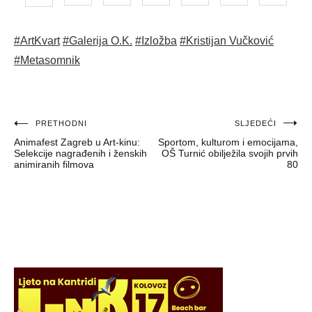
#ArtKvart
#Galerija O.K.
#Izložba
#Kristijan Vučković
#Metasomnik
Navigacija
PRETHODNI
SLJEDEĆI
Animafest Zagreb u Art-kinu:
Sportom, kulturom i emocijama,
objava
Selekcije nagrađenih i ženskih
OŠ Turnić obilježila svojih prvih
animiranih filmova
80