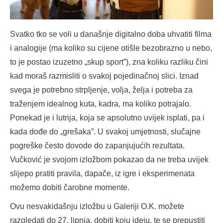
Svatko tko se voli u današnje digitalno doba uhvatiti filma
i analogije (ma koliko su cijene otišle bezobrazno u nebo,
to je postao izuzetno „skup sport”), zna koliku razliku čini
kad moraš razmisliti o svakoj pojedinačnoj slici. Iznad
svega je potrebno strpljenje, volja, želja i potreba za
traženjem idealnog kuta, kadra, ma koliko potrajalo.
Ponekad je i lutrija, koja se apsolutno uvijek isplati, pa i
kada dođe do „grešaka”. U svakoj umjetnosti, slučajne
pogreške često dovode do zapanjujućih rezultata.
Vučković je svojom izložbom pokazao da ne treba uvijek
slijepo pratiti pravila, dapače, iz igre i eksperimenata
možemo dobiti čarobne momente.
Ovu nesvakidašnju izložbu u Galeriji O.K. možete
razgledati do 27. lipnja, dobiti koju ideju, te se prepustiti