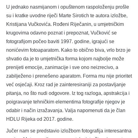
U jednako nasmijanom i opuštenom raspoloženju prošle
su i kratke uvodne riječi Marte Sirotich te autora izložbe,
Kristijana Vučkovića. Rođeni Riječanin, u umjetničkim
krugovima odavno poznat i prepoznat, Vučković se
fotografijom počeo baviti 1997. godine, igrajući se
nonićevim fotoaparatom. Kako to obično biva, vrlo brzo je
shvatio da je to umjetnička forma kojom najbolje može
prenijeti emocije, zanimacije i sve ono neizrecivo, a
zabilježeno i prenešeno aparatom. Forma mu nije prioritet
već osjećaji. Kroz rad je zainteresiraniji za postavljanje
pitanja, no što nudi odgovore. Iz tog razloga, apstrakcija i
poigravanje tehničkim elementima fotografije njegov je
odabir i način izražavanja. Valja napomenuti da je član
HDLU Rijeka od 2017. godine.
Jučer nam se predstavio izložbom fotografija interesantna