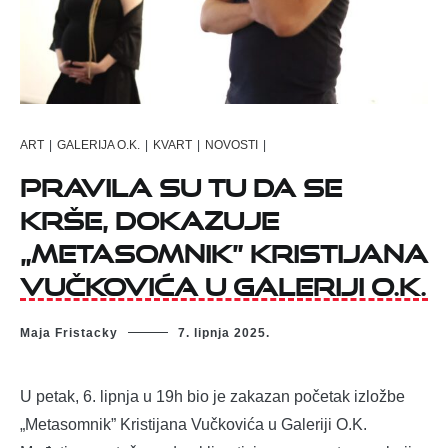
ART
|
GALERIJA O.K.
|
KVART
|
NOVOSTI
|
Pravila su tu da se
krše, dokazuje
„Metasomnik” Kristijana
Vučkovića u Galeriji O.K.
Maja Fristacky
7. lipnja 2025.
U petak, 6. lipnja u 19h bio je zakazan početak izložbe
„Metasomnik” Kristijana Vučkovića u Galeriji O.K.