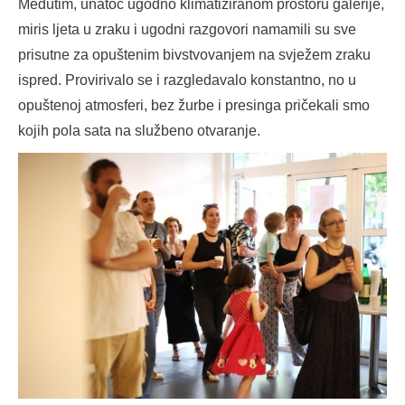
Međutim, unatoč ugodno klimatiziranom prostoru galerije,
miris ljeta u zraku i ugodni razgovori namamili su sve
prisutne za opuštenim bivstvovanjem na svježem zraku
ispred. Provirivalo se i razgledavalo konstantno, no u
opuštenoj atmosferi, bez žurbe i presinga pričekali smo
kojih pola sata na službeno otvaranje.