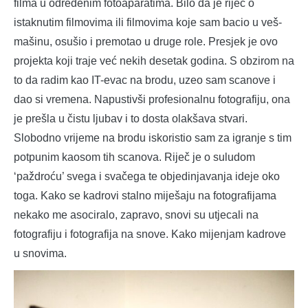
filma u određenim fotoaparatima. Bilo da je riječ o
istaknutim filmovima ili filmovima koje sam bacio u veš-
mašinu, osušio i premotao u druge role. Presjek je ovo
projekta koji traje već nekih desetak godina. S obzirom na
to da radim kao IT-evac na brodu, uzeo sam scanove i
dao si vremena. Napustivši profesionalnu fotografiju, ona
je prešla u čistu ljubav i to dosta olakšava stvari.
Slobodno vrijeme na brodu iskoristio sam za igranje s tim
potpunim kaosom tih scanova. Riječ je o suludom
‘paždroću’ svega i svačega te objedinjavanja ideje oko
toga. Kako se kadrovi stalno miješaju na fotografijama
nekako me asociralo, zapravo, snovi su utjecali na
fotografiju i fotografija na snove. Kako mijenjam kadrove
u snovima.