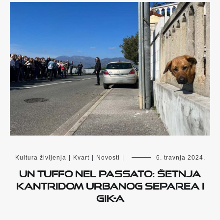
Kultura življenja
|
Kvart
|
Novosti
|
6. travnja 2024.
Un tuffo nel passato: Šetnja
Kantridom Urbanog separea i
GIK-a