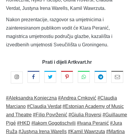
Verdat, Justyna Irena Warells, Kamil Wawrzuta.
Nakon prezentacije, razgovor sa umjetnicima i
zainteresiranom publikom vodit će Klara Peranić,
magistrica umjetnostiu području glazbe, kazališta i
izvedbenih umjetnosti Sveučilišta u Groningenu.
Prati i dijeli Artkvart.hr
#Aleksandra Konieczna
#Andrea Crnković
#Claudia
Marciano
#Claudia Verdat
#Estonian Academy of Music
and Theatre
#Filip Povrženić
#Giulia Roversi
#Guillaume
Pigé
#HKD
#Iakom Gogotischvili
#Ivana Peranić
#Jura
Ruža
#Justyna Irena Warells
#Kamil Wawrzuta
#Martina