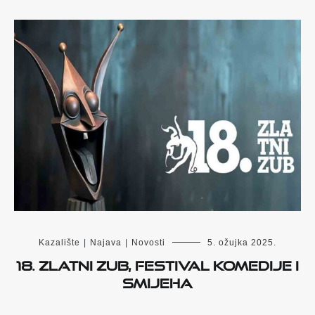
Kazalište
|
Najava
|
Novosti
5. ožujka 2025.
18. Zlatni zub, festival komedije i
smijeha