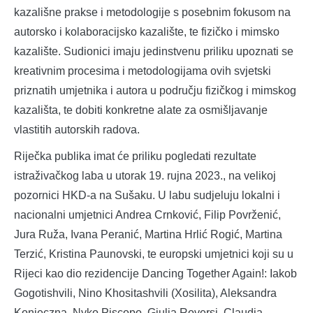
kazališne prakse i metodologije s posebnim fokusom na
autorsko i kolaboracijsko kazalište, te fizičko i mimsko
kazalište. Sudionici imaju jedinstvenu priliku upoznati se
kreativnim procesima i metodologijama ovih svjetski
priznatih umjetnika i autora u području fizičkog i mimskog
kazališta, te dobiti konkretne alate za osmišljavanje
vlastitih autorskih radova.
Riječka publika imat će priliku pogledati rezultate
istraživačkog laba u utorak 19. rujna 2023., na velikoj
pozornici HKD-a na Sušaku. U labu sudjeluju lokalni i
nacionalni umjetnici Andrea Crnković, Filip Povrženić,
Jura Ruža, Ivana Peranić, Martina Hrlić Rogić, Martina
Terzić, Kristina Paunovski, te europski umjetnici koji su u
Rijeci kao dio rezidencije Dancing Together Again!: Iakob
Gogotishvili, Nino Khositashvili (Xosilita), Aleksandra
Konieczna, Nyko Piscopo, Giulia Roversi, Claudia