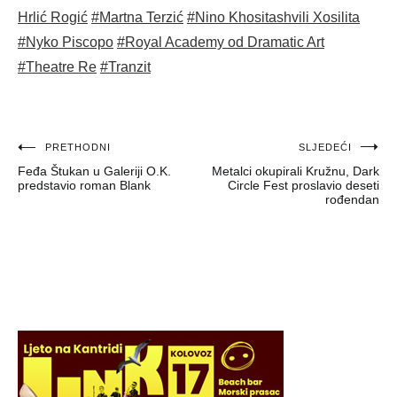
Hrlić Rogić
#Martna Terzić
#Nino Khositashvili Xosilita
#Nyko Piscopo
#Royal Academy od Dramatic Art
#Theatre Re
#Tranzit
Navigacija
PRETHODNI
SLJEDEĆI
Feđa Štukan u Galeriji O.K.
Metalci okupirali Kružnu, Dark
objava
predstavio roman Blank
Circle Fest proslavio deseti
rođendan