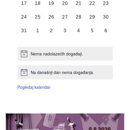
0
0
0
0
0
0
0
17
18
19
20
21
22
23
DOGAĐAJI,
DOGAĐAJI,
DOGAĐAJI,
DOGAĐAJI,
DOGAĐAJI,
DOGAĐAJI,
DOGAĐAJI
0
0
0
0
0
0
0
24
25
26
27
28
29
30
DOGAĐAJI,
DOGAĐAJI,
DOGAĐAJI,
DOGAĐAJI,
DOGAĐAJI,
DOGAĐAJI,
DOGAĐAJI
0
0
0
0
0
0
0
31
1
2
3
4
5
6
DOGAĐAJI,
DOGAĐAJI,
DOGAĐAJI,
DOGAĐAJI,
DOGAĐAJI,
DOGAĐAJI,
DOGAĐAJI
Nema nadolazećih događaji.
Na današnji dan nema događanja.
Pogledaj kalendar