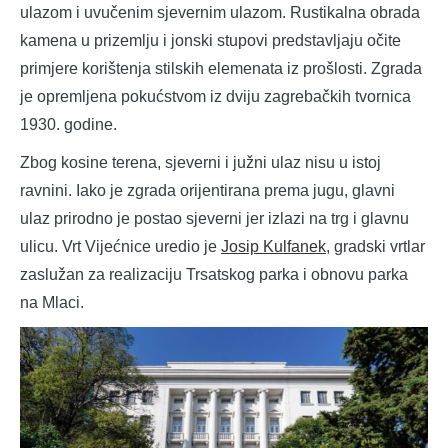
ulazom i uvučenim sjevernim ulazom. Rustikalna obrada
kamena u prizemlju i jonski stupovi predstavljaju očite
primjere korištenja stilskih elemenata iz prošlosti. Zgrada
je opremljena pokućstvom iz dviju zagrebačkih tvornica
1930. godine.
Zbog kosine terena, sjeverni i južni ulaz nisu u istoj
ravnini. Iako je zgrada orijentirana prema jugu, glavni
ulaz prirodno je postao sjeverni jer izlazi na trg i glavnu
ulicu. Vrt Vijećnice uredio je
Josip Kulfanek
, gradski vrtlar
zaslužan za realizaciju Trsatskog parka i obnovu parka
na Mlaci.