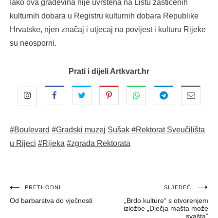
Iako ova građevina nije uvrštena na Listu zaštićenih
kulturnih dobara u Registru kulturnih dobara Republike
Hrvatske, njen značaj i utjecaj na povijest i kulturu Rijeke
su neosporni.
Prati i dijeli Artkvart.hr
#Boulevard
#Gradski muzej Sušak
#Rektorat Sveučilišta
u Rijeci
#Rijeka
#zgrada Rektorata
Navigacija
PRETHODNI
SLJEDEĆI
Od barbarstva do vječnosti
„Brdo kulture“ s otvorenjem
objava
izložbe „Dječja mašta može
svašta“