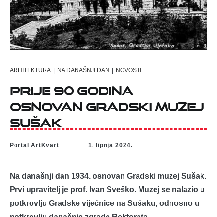
ARHITEKTURA
|
NA DANAŠNJI DAN
|
NOVOSTI
Prije 90 godina
osnovan Gradski muzej
Sušak
Portal ArtKvart
1. lipnja 2024.
Na današnji dan 1934. osnovan Gradski muzej Sušak.
Prvi upravitelj je prof. Ivan Sveško. Muzej se nalazio u
potkrovlju Gradske vijećnice na Sušaku, odnosno u
potkrovlju današnje zgrade Rektorata