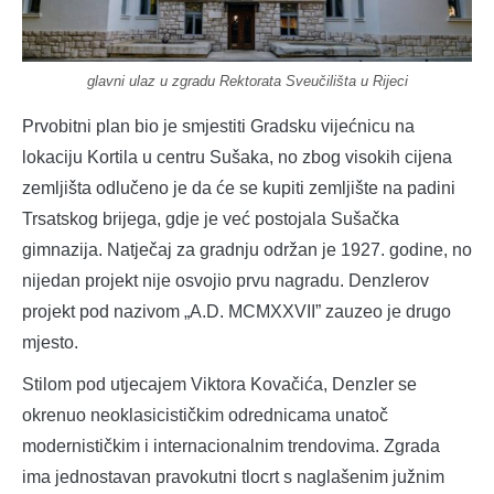
glavni ulaz u zgradu Rektorata Sveučilišta u Rijeci
Prvobitni plan bio je smjestiti Gradsku vijećnicu na
lokaciju Kortila u centru Sušaka, no zbog visokih cijena
zemljišta odlučeno je da će se kupiti zemljište na padini
Trsatskog brijega, gdje je već postojala Sušačka
gimnazija. Natječaj za gradnju održan je 1927. godine, no
nijedan projekt nije osvojio prvu nagradu. Denzlerov
projekt pod nazivom „A.D. MCMXXVII” zauzeo je drugo
mjesto.
Stilom pod utjecajem Viktora Kovačića, Denzler se
okrenuo neoklasicističkim odrednicama unatoč
modernističkim i internacionalnim trendovima. Zgrada
ima jednostavan pravokutni tlocrt s naglašenim južnim