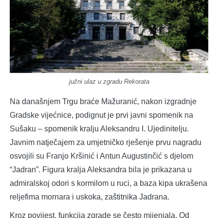
južni ulaz u zgradu Rekorata
Na današnjem Trgu braće Mažuranić, nakon izgradnje
Gradske vijećnice, podignut je prvi javni spomenik na
Sušaku – spomenik kralju Aleksandru I. Ujedinitelju.
Javnim natječajem za umjetničko rješenje prvu nagradu
osvojili su Franjo Kršinić i Antun Augustinčić s djelom
“Jadran”. Figura kralja Aleksandra bila je prikazana u
admiralskoj odori s kormilom u ruci, a baza kipa ukrašena
reljefima mornara i uskoka, zaštitnika Jadrana.
Kroz povijest, funkcija zgrade se često mijenjala. Od