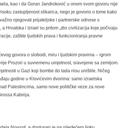
raela, kao i da Goran Jandroković u onom svom govoru nije
isoku zastupljenost slikarica, nego je govorio o tome kako
važno njegovati prijateljske i partnerske odnose s
a Hrvatska i Izrael su pritom „dio civilizacija koje počivaju
cije, zaštite ljudskih prava i funkcioniranja pravne
ćevog govora o slobodi, miru i ljudskim pravima – igrom
alerije Prozori u suvremenu umjetnost, sravnjene sa zemljom.
mjetnosti u Gazi koji bombe do tada nisu uništile. Ničeg
ađaju godine u Klovićevim dvorima: samo izraelska
ad Palestincima, samo nove političke veze za nove
rossa Kabirija.
ortala Novosti, a dostupan je na sljedećem
linku
.