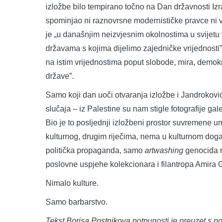
izložbe bilo tempirano točno na Dan državnosti Iz
spominjao ni raznovrsne modernističke pravce ni v
je „u današnjim neizvjesnim okolnostima u svijetu 
državama s kojima dijelimo zajedničke vrijednosti”, 
na istim vrijednostima poput slobode, mira, demokra
države”.
Samo koji dan uoči otvaranja izložbe i Jandrokovi
slučaja – iz Palestine su nam stigle fotografije g
Bio je to posljednji izložbeni prostor suvremene u
kulturnog, drugim riječima, nema u kulturnom dog
politička propaganda, samo
artwashing
genocida n
poslovne uspjehe kolekcionara i filantropa Amira G
Nimalo kulture.
Samo barbarstvo.
Tekst
Borisa Postnikova
potpunosti je preuzet s p