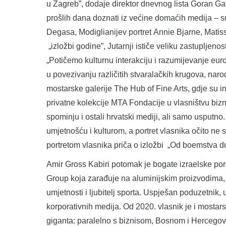
u Zagreb”, dodaje direktor dnevnog lista Goran G
prošlih dana doznati iz većine domaćih medija – 
Degasa, Modiglianijev portret Annie Bjarne, Matiss
„izložbi godine”, Jutarnji ističe veliku zastupljeno
„Potičemo kulturnu interakciju i razumijevanje eu
u povezivanju različitih stvaralačkih krugova, naro
mostarske galerije The Hub of Fine Arts, gdje su i
privatne kolekcije MTA Fondacije u vlasništvu biz
spominju i ostali hrvatski mediji, ali samo usputn
umjetnošću i kulturom, a portret vlasnika očito ne sp
portretom vlasnika priča o izložbi „Od boemstva do
Amir Gross Kabiri potomak je bogate izraelske por
Group koja zarađuje na aluminijskim proizvodima, o
umjetnosti i ljubitelj sporta. Uspješan poduzetnik, 
korporativnih medija. Od 2020. vlasnik je i mosta
giganta: paralelno s biznisom, Bosnom i Hercegovino