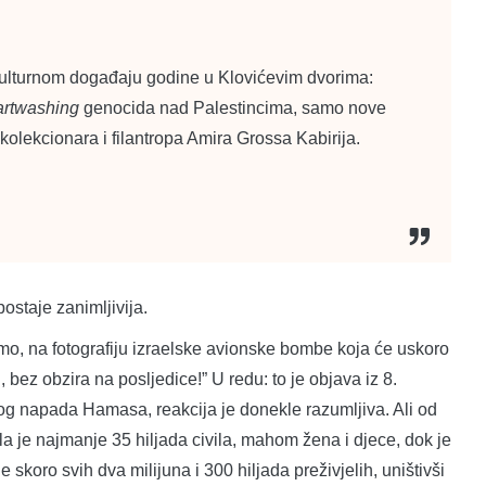
kulturnom događaju godine u Klovićevim dvorima:
artwashing
genocida nad Palestincima, samo nove
olekcionara i filantropa Amira Grossa Kabirija.
staje zanimljivija.
ecimo, na fotografiju izraelske avionske bombe koja će uskoro
i, bez obzira na posljedice!” U redu: to je objava iz 8.
og napada Hamasa, reakcija je donekle razumljiva. Ali od
la je najmanje 35 hiljada civila, mahom žena i djece, dok je
 skoro svih dva milijuna i 300 hiljada preživjelih, uništivši