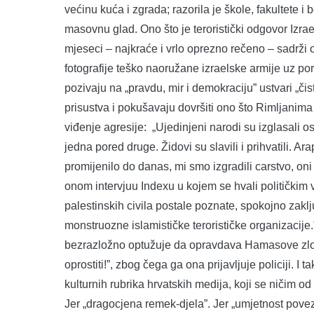
većinu kuća i zgrada; razorila je škole, fakultete 
masovnu glad. Ono što je teroristički odgovor Izra
mjeseci – najkraće i vrlo oprezno rečeno – sadrži o
fotografije teško naoružane izraelske armije uz por
pozivaju na „pravdu, mir i demokraciju” ustvari „čis
prisustva i pokušavaju dovršiti ono što Rimljanima 
viđenje agresije: „Ujedinjeni narodi su izglasali o
jedna pored druge. Židovi su slavili i prihvatili. Arap
promijenilo do danas, mi smo izgradili carstvo, oni 
onom intervjuu Indexu u kojem se hvali politički
palestinskih civila postale poznate, spokojno zaklj
monstruozne islamističke terorističke organizacije
bezrazložno optužuje da opravdava Hamasove zloč
oprostiti!”, zbog čega ga ona prijavljuje policiji. I
kulturnih rubrika hrvatskih medija, koji se ničim o
Jer „dragocjena remek-djela”. Jer „umjetnost povez