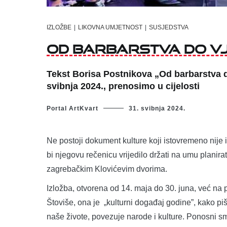
IZLOŽBE
|
LIKOVNA UMJETNOST
|
SUSJEDSTVA
Od barbarstva do vj
Tekst Borisa Postnikova „Od barbarstva d
svibnja 2024., prenosimo u cijelosti
Portal ArtKvart
31. svibnja 2024.
Ne postoji dokument kulture koji istovremeno nije
bi njegovu rečenicu vrijedilo držati na umu planira
zagrebačkim Klovićevim dvorima.
Izložba, otvorena od 14. maja do 30. juna, već na 
Štoviše, ona je „kulturni događaj godine”, kako pi
naše živote, povezuje narode i kulture. Ponosni 