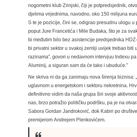
nogometni klub Zrinjski, čiji je potpredsjednik, otvo
djelima vrijednima, navodno, oko 150 milijuna eura
S te je pozicije, čini se, odigrao presudnu ulogu
poput Jure Francetića i Mile Budaka, što je za s
bi međutim bilo bez asistencije predsjednika HDZ-
bi privatni sektor u svakoj zemlji uvijek trebao biti
razinama”, govori u nedavnom intervjuu Indexu pa
Aluminij, a siguran sam da će tako i ubuduće.”
Ne skriva ni da ga zanimaju nova širenja biznisa: „
uglavnom u energetskom i sektoru nekretnina. Hrvat
definitivno vidim da naša grupa širi svoje aktivnos
nas, brzo potražio političku podršku, pa je na otv
Sabora Gordan Jandroković, dok Kabiri po društve
premijerom Andrejem Plenkovićem.