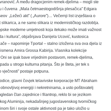
avranović. A među dragocjenim remek-djelima – mogli ste
su i čuvena „Mala četrnaestogodišnja plesačica” Edgara
eov „Ležeći akt” ( „Aurore”)… Večernji list izvještava o
st slikarica, a ne samo slikara iz modernističkog razdoblja.
ropske moderne umjetnosti koja itekako može imati važnost
da i kultura”, objašnjava Danijela Ucović, kustosica
nače – napominje Tportal – stalno izložena sva ova djela iz
nismena Amira Grossa Kabirija. Vlasnika kolekcije
o. Oni se ipak bave vrijednim postavom, remek-djelima,
ada u strogo kulturna pitanja. Što je šteta, jer tek s
 vječnosti” postaje potpuna.
odice, glavni čovjek telavivske korporacije MT Abraham
bnovljivoj energiji i nekretninama, a usto poštovatelj
ugledan član zajednice i filantrop, reklo bi se jezikom
rskog Aluminija, nekadašnjeg jugoslavenskog tvorničkog
m širi i svoje ostale aktivnosti pa je tako uložio u