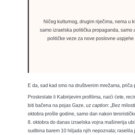
Ničeg kulturnog, drugim riječima, nema u 
samo izraelska politička propaganda, samo
političke veze za nove poslovne uspjehe k
E da, sad kad smo na društvenim mrežama, priča po
Proskrolate li Kabirijevim profilima, naići ćete, r
biti bačena na pojas Gaze, uz
caption
: „Bez milost
oktobra prošle godine, samo dan nakon terorističk
8. oktobra do danas izraelska vojna mašinerija ubi
sudbina barem 10 hiljada njih nepoznata; raselila je