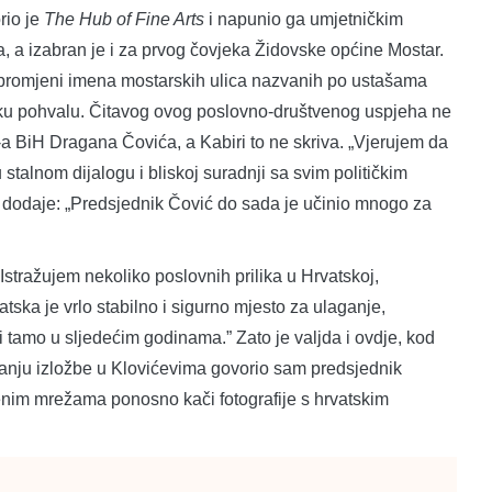
rio je
The Hub of Fine Arts
i napunio ga umjetničkim
, a izabran je i za prvog čovjeka Židovske općine Mostar.
 u promjeni imena mostarskih ulica nazvanih po ustašama
vaku pohvalu. Čitavog ovog poslovno-društvenog uspjeha ne
a BiH Dragana Čovića, a Kabiri to ne skriva. „Vjerujem da
 u stalnom dijalogu i bliskoj suradnji sa svim političkim
 dodaje: „Predsjednik Čović do sada je učinio mnogo za
Istražujem nekoliko poslovnih prilika u Hrvatskoj,
ska je vrlo stabilno i sigurno mjesto za ulaganje,
ti tamo u sljedećim godinama.” Zato je valjda i ovdje, kod
aranju izložbe u Klovićevima govorio sam predsjednik
nim mrežama ponosno kači fotografije s hrvatskim