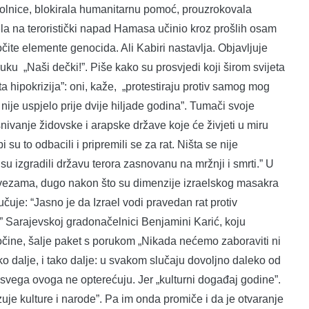
i bolnice, blokirala humanitarnu pomoć, prouzrokovala
ela na teroristički napad Hamasa učinio kroz prošlih osam
čite elemente genocida. Ali Kabiri nastavlja. Objavljuje
uku „Naši dečki!”. Piše kako su prosvjedi koji širom svijeta
ta hipokrizija”: oni, kaže, „protestiraju protiv samog mog
nije uspjelo prije dvije hiljade godina”. Tumači svoje
snivanje židovske i arapske države koje će živjeti u miru
i su to odbacili i pripremili se za rat. Ništa se nije
su izgradili državu terora zasnovanu na mržnji i smrti.” U
m vezama, dugo nakon što su dimenzije izraelskog masakra
učuje: “Jasno je da Izrael vodi pravedan rat protiv
.” Sarajevskoj gradonačelnici Benjamini Karić, koju
ine, šalje paket s porukom „Nikada nećemo zaboraviti ni
 tako dalje, i tako dalje: u svakom slučaju dovoljno daleko od
d svega ovoga ne opterećuju. Jer „kulturni događaj godine”.
uje kulture i narode”. Pa im onda promiče i da je otvaranje