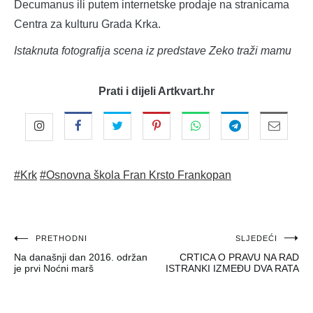
Decumanus ili putem internetske prodaje na stranicama
Centra za kulturu Grada Krka.
Istaknuta fotografija scena iz predstave Zeko traži mamu
Prati i dijeli Artkvart.hr
#Krk
#Osnovna škola Fran Krsto Frankopan
Navigacija
PRETHODNI
SLJEDEĆI
Na današnji dan 2016. održan
CRTICA O PRAVU NA RAD
objava
je prvi Noćni marš
ISTRANKI IZMEĐU DVA RATA