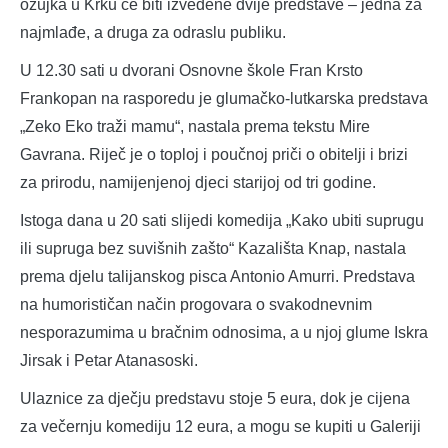
ožujka u Krku će biti izvedene dvije predstave – jedna za
najmlađe, a druga za odraslu publiku.
U 12.30 sati u dvorani Osnovne škole Fran Krsto
Frankopan na rasporedu je glumačko-lutkarska predstava
„Zeko Eko traži mamu“, nastala prema tekstu Mire
Gavrana. Riječ je o toploj i poučnoj priči o obitelji i brizi
za prirodu, namijenjenoj djeci starijoj od tri godine.
Istoga dana u 20 sati slijedi komedija „Kako ubiti suprugu
ili supruga bez suvišnih zašto“ Kazališta Knap, nastala
prema djelu talijanskog pisca Antonio Amurri. Predstava
na humorističan način progovara o svakodnevnim
nesporazumima u bračnim odnosima, a u njoj glume Iskra
Jirsak i Petar Atanasoski.
Ulaznice za dječju predstavu stoje 5 eura, dok je cijena
za večernju komediju 12 eura, a mogu se kupiti u Galeriji