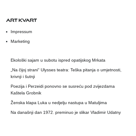
ART KVART
Impressum
Marketing
Ekološki sajam u subotu ispred opatijskog Mrkata
„Na čijoj strani“ Ulysses teatra: Teška pitanja o umjetnosti,
krivnji i šutnji
Poezija i Perzeidi ponovno se susreću pod zvijezdama
Kaštela Grobnik
Ženska klapa Luka u nedjelju nastupa u Matuljima
Na današnji dan 1972. preminuo je slikar Vladimir Udatny