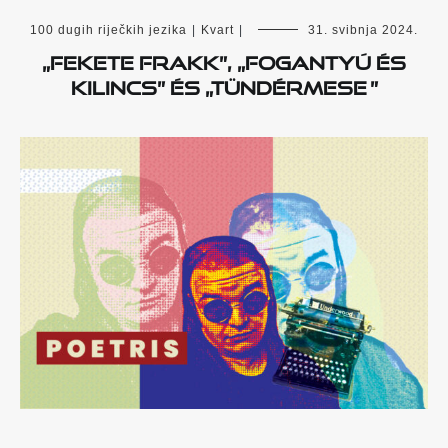
100 dugih riječkih jezika
|
Kvart
|
31. svibnja 2024.
„Fekete frakk”, „Fogantyú és
kilincs” és „Tündérmese ”