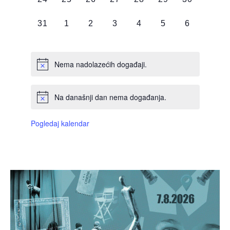
DOGAĐAJI,
DOGAĐAJI,
DOGAĐAJI,
DOGAĐAJI,
DOGAĐAJI,
DOGAĐAJI,
DOGAĐAJI
0
0
0
0
0
0
0
31
1
2
3
4
5
6
DOGAĐAJI,
DOGAĐAJI,
DOGAĐAJI,
DOGAĐAJI,
DOGAĐAJI,
DOGAĐAJI,
DOGAĐAJI
Nema nadolazećih događaji.
Na današnji dan nema događanja.
Pogledaj kalendar