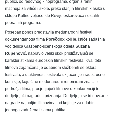
publici, od redovnog kinoprograma, organiziranih
matineja za vrtiće i škole, preko starijih filmskih klasika u
sklopu Kultne veljače, do Revije oskarovaca i ostalih
popratnih programa.
Poseban ponos predstavlja međunarodni festival
dokumentarnoga filma
Porečdox
koji je, ističe sadašnja
voditeljica Glazbeno-scenskoga odjela
Suzana
Rupenović
, napravio veliki skok približavajući se
karakteristikama europskih filmskih festivala. Kvaliteta
filmova zajamčena je odabirom službenih selektora
festivala, a u aktivnosti festivala uključen je i rad stručne
komisije, koju čine međunarodni renomirani znalci iz
područja filma, procjenjujući filmove u konkurenciji te
dodjeljujući nagrade i priznanja. Dodjeljuju se tri novčane
nagrade najboljim filmovima, od kojih je za odabir
jednoga zadužena i sama publika.