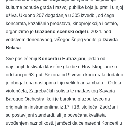
kulturne ponude grada i razvoj publike koja ju prati i u njoj
uživa. Ukupno 207 događanja u 305 izvedbi, od čega
koncerata, kazališnih predstava, kinoprojekcija i ostalo,
organizirao je
Glazbeno-scenski odjel
u 2024. pod
vodstvom donedavnog, višegodišnjeg voditelja
Davida
Belasa
.
Sve posjećeniji
Koncerti u Eufrazijani
, jedan od
najstarijih festivala klasične glazbe u Hrvatskoj, lani su
održani po 63. put. Sezona od 9 vrsnih koncerata dodatno
je obogaćena nastupima triju velikih ansambala – Okteta
violončela, Zagrebačkih solista te mađarskog Savaria
Baroque Orchestra, koji je baroknu glazbu izveo na
originalnim instrumentima iz 17. i 18. stoljeća. Zadržani
su postavljeni standardi, ali je povećana kvaliteta
uvođenjem raznolikosti, jamčeći da će naredni Koncerti u