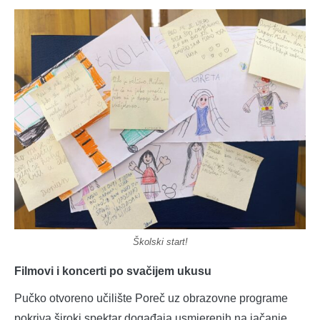
Školski start!
Filmovi i koncerti po svačijem ukusu
Pučko otvoreno učilište Poreč uz obrazovne programe
pokriva široki spektar događaja usmjerenih na jačanje