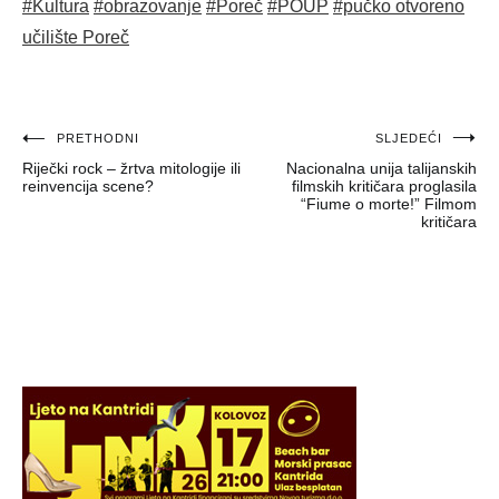
#Kultura
#obrazovanje
#Poreč
#POUP
#pučko otvoreno
učilište Poreč
Navigacija
PRETHODNI
SLJEDEĆI
Riječki rock – žrtva mitologije ili
Nacionalna unija talijanskih
objava
reinvencija scene?
filmskih kritičara proglasila
“Fiume o morte!” Filmom
kritičara