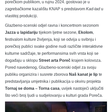
porečkom publikom, u rujnu 2024. gostovao je u
zagrebačkome kazalištu KNAP s predstavom
Kad-tad
u
vlastitoj produkciji.
Glazbeno-scenski odjel ravna i koncertnom sezonom
Jazza u lapidariju
tijekom ljetne sezone,
Ekolom
,
festivalom kulture življenja, koji se odvija u svibnju i
porečkoj publici svake godine nudi različite interaktivne
kulturne sadržaje, te performansima svih vrsta koji se
događaju u sklopu
Street arta Poreč
krajem kolovoza.
Pored navedenog, Glazbeno-scenski odjel za svoju
publiku organizira i susrete zborova
Naš kanat je lip
te
predstavljanja umjetnika i publikacija u okviru projekta
Tornaj se doma – Torna casa
, uvijek nastojeći uključiti
što veći broj ljudi u sudjelovanju u kulturi grada Poreča.