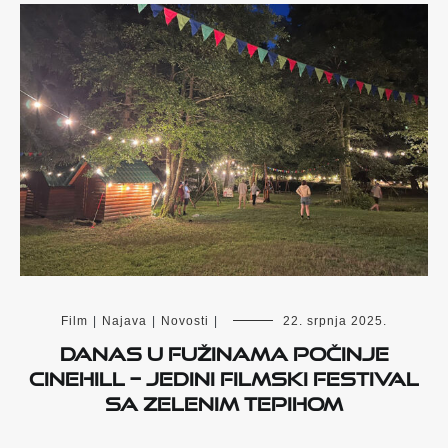
Film
|
Najava
|
Novosti
|
22. srpnja 2025.
Danas u Fužinama počinje
Cinehill – jedini filmski festival
sa zelenim tepihom