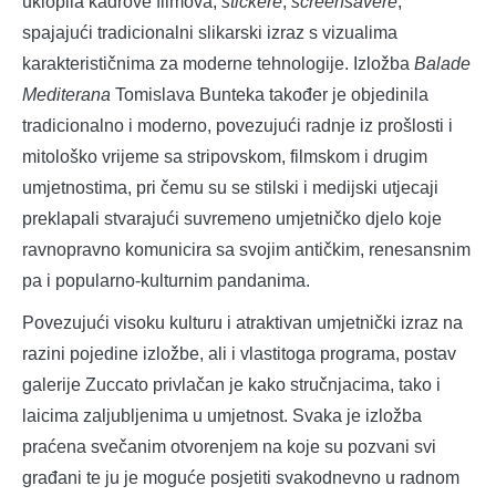
uklopila kadrove filmova,
stickere
,
screensavere
,
spajajući tradicionalni slikarski izraz s vizualima
karakterističnima za moderne tehnologije. Izložba
Balade
Mediterana
Tomislava Bunteka također je objedinila
tradicionalno i moderno, povezujući radnje iz prošlosti i
mitološko vrijeme sa stripovskom, filmskom i drugim
umjetnostima, pri čemu su se stilski i medijski utjecaji
preklapali stvarajući suvremeno umjetničko djelo koje
ravnopravno komunicira sa svojim antičkim, renesansnim
pa i popularno-kulturnim pandanima.
Povezujući visoku kulturu i atraktivan umjetnički izraz na
razini pojedine izložbe, ali i vlastitoga programa, postav
galerije Zuccato privlačan je kako stručnjacima, tako i
laicima zaljubljenima u umjetnost. Svaka je izložba
praćena svečanim otvorenjem na koje su pozvani svi
građani te ju je moguće posjetiti svakodnevno u radnom