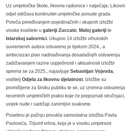
Uz umjetničke škole, likovne radionice i natječaje, Likovni
odjel održava kontinuitet umjetničke ponude grada
Poreča priređivanjem pojedinačnih i skupnih izložbi
visoke kvalitete u
galeriji Zuccato
,
Maloj galeriji
te
Istarskoj sabornici
. Ukupno 14 izložbi vrhunskih
suvremenih autora ostvareno je tijekom 2024., a
ambiciozan plan nadmašivanja dosadašnjih ostvarenja
zadržavanjem razine uspješnosti i aktualnosti izložbi
sprema se za 2025., najavljuje
Sebastijan Vojvoda
,
voditelj
Odjela za likovnu djelatnost
. Izložbe su
promišljene za široku publiku te se, uz iznimna ostvarenja
recentnih umjetničkih praksi koje će prepoznati stručnjaci,
uvijek nude i sadržaji zanimljivi svakome.
Posebnu je pažnju privukla samostalna izložba Pavla
Pavlovića,
Trijumf vrlina
, koja je u visoku umjetnost