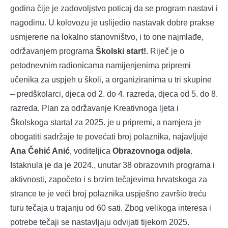
godina čije je zadovoljstvo poticaj da se program nastavi i
nagodinu. U kolovozu je uslijedio nastavak dobre prakse
usmjerene na lokalno stanovništvo, i to one najmlađe,
održavanjem programa
Školski start!
. Riječ je o
petodnevnim radionicama namijenjenima pripremi
učenika za uspjeh u školi, a organiziranima u tri skupine
– predškolarci, djeca od 2. do 4. razreda, djeca od 5. do 8.
razreda. Plan za održavanje Kreativnoga ljeta i
Školskoga starta! za 2025. je u pripremi, a namjera je
obogatiti sadržaje te povećati broj polaznika, najavljuje
Ana Čehić Anić
, voditeljica
Obrazovnoga odjela
.
Istaknula je da je 2024., unutar 38 obrazovnih programa i
aktivnosti, započeto i s brzim tečajevima hrvatskoga za
strance te je veći broj polaznika uspješno završio treću
turu tečaja u trajanju od 60 sati. Zbog velikoga interesa i
potrebe tečaji se nastavljaju odvijati tijekom 2025.