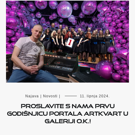
Najava
|
Novosti
|
11. lipnja 2024.
Proslavite s nama prvu
godišnjicu portala ArtKvart u
Galeriji O.K.!