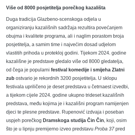
Više od 8000 posjetitelja porečkog kazališta
Duga tradicija Glazbeno-scenskoga odjela u
organiziranju kazališnih sadržaja rezultira povećanjem
obujma i kvalitete programa, ali i naglim porastom broja
posjetitelja, a samim time i najvećim dosad udjelom
vlastitih prihoda u protekloj godini. Tijekom 2024. godine
kazališne je predstave gledalo više od 8000 gledatelja,
od čega je popularni
festival komedije i smijeha Zlatni
zub
ostvario je rekordnih 3200 posjetitelja. U sklopu
festivala upriličeno je deset predstava u četrnaest izvedbi,
a tijekom cijele 2024. godine ukupno trideset kazališnih
predstava, među kojima je i kazališni program namijenjen
djeci te plesne predstave. Rupenović izdvaja i poseban
uspjeh porečkog
Dramskoga studija Čin Čin
, koji, osim
što je u lipnju premijerno izveo predstavu
Proba 37
pred