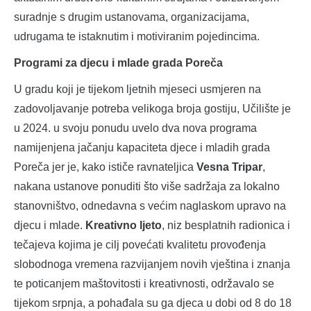
suradnje s drugim ustanovama, organizacijama,
udrugama te istaknutim i motiviranim pojedincima.
Programi za djecu i mlade grada Poreča
U gradu koji je tijekom ljetnih mjeseci usmjeren na
zadovoljavanje potreba velikoga broja gostiju, Učilište je
u 2024. u svoju ponudu uvelo dva nova programa
namijenjena jačanju kapaciteta djece i mladih grada
Poreča jer je, kako ističe ravnateljica
Vesna Tripar
,
nakana ustanove ponuditi što više sadržaja za lokalno
stanovništvo, odnedavna s većim naglaskom upravo na
djecu i mlade.
Kreativno ljeto
, niz besplatnih radionica i
tečajeva kojima je cilj povećati kvalitetu provođenja
slobodnoga vremena razvijanjem novih vještina i znanja
te poticanjem maštovitosti i kreativnosti, održavalo se
tijekom srpnja, a pohađala su ga djeca u dobi od 8 do 18