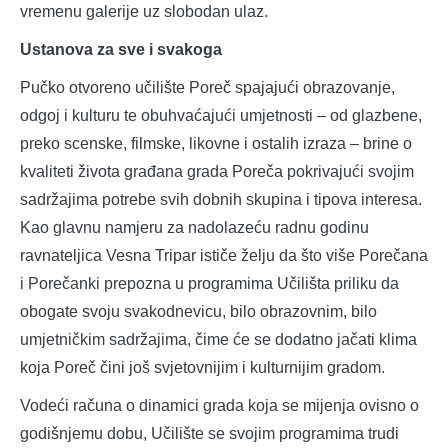
vremenu galerije uz slobodan ulaz.
Ustanova za sve i svakoga
Pučko otvoreno učilište Poreč spajajući obrazovanje,
odgoj i kulturu te obuhvaćajući umjetnosti – od glazbene,
preko scenske, filmske, likovne i ostalih izraza – brine o
kvaliteti života građana grada Poreča pokrivajući svojim
sadržajima potrebe svih dobnih skupina i tipova interesa.
Kao glavnu namjeru za nadolazeću radnu godinu
ravnateljica Vesna Tripar ističe želju da što više Porečana
i Porečanki prepozna u programima Učilišta priliku da
obogate svoju svakodnevicu, bilo obrazovnim, bilo
umjetničkim sadržajima, čime će se dodatno jačati klima
koja Poreč čini još svjetovnijim i kulturnijim gradom.
Vodeći računa o dinamici grada koja se mijenja ovisno o
godišnjemu dobu, Učilište se svojim programima trudi