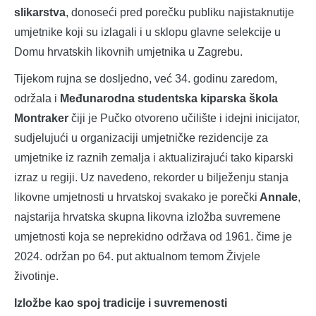
slikarstva
, donoseći pred porečku publiku najistaknutije
umjetnike koji su izlagali i u sklopu glavne selekcije u
Domu hrvatskih likovnih umjetnika u Zagrebu.
Tijekom rujna se dosljedno, već 34. godinu zaredom,
održala i
Međunarodna studentska kiparska škola
Montraker
čiji je Pučko otvoreno učilište i idejni inicijator,
sudjelujući u organizaciji umjetničke rezidencije za
umjetnike iz raznih zemalja i aktualizirajući tako kiparski
izraz u regiji. Uz navedeno, rekorder u bilježenju stanja
likovne umjetnosti u hrvatskoj svakako je porečki
Annale
,
najstarija hrvatska skupna likovna izložba suvremene
umjetnosti koja se neprekidno održava od 1961. čime je
2024. održan po 64. put aktualnom temom Živjele
životinje.
Izložbe kao spoj tradicije i suvremenosti