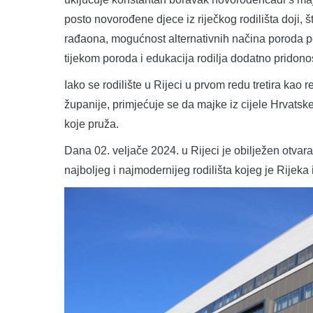
posto novorođene djece iz riječkog rodilišta doji
rađaona, mogućnost alternativnih načina poroda pop
tijekom poroda i edukacija rodilja dodatno pridonose
Iako se rodilište u Rijeci u prvom redu tretira kao
županije, primjećuje se da majke iz cijele Hrvatske
koje pruža.
Dana 02. veljače 2024. u Rijeci je obilježen otvar
najboljeg i najmodernijeg rodilišta kojeg je Rijeka 