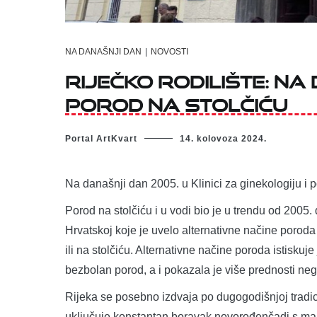
NA DANAŠNJI DAN
|
NOVOSTI
Riječko rodilište: na
porod na stolčiću
Portal ArtKvart
14. kolovoza 2024.
Na današnji dan 2005. u Klinici za ginekologiju i p
Porod na stolčiću i u vodi bio je u trendu od 2005. d
Hrvatskoj koje je uvelo alternativne načine poroda p
ili na stolčiću. Alternativne načine poroda istiskuj
bezbolan porod, a i pokazala je više prednosti ne
Rijeka se posebno izdvaja po dugogodišnjoj tradicij
uključuje konstantan boravak novorođenčadi s maj