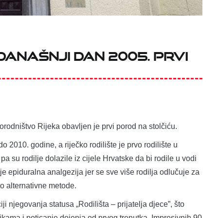
 današnji dan 2005. prvi
orodništvo Rijeka obavljen je prvi porod na stolčiću.
o 2010. godine, a riječko rodilište je prvo rodilište u
a su rodilje dolazile iz cijele Hrvatske da bi rodile u vodi
e je epiduralna analgezija jer se sve više rodilja odlučuje za
go alternativne metode.
i njegovanja statusa „Rodilišta – prijatelja djece”, što
kama i poticanje dojenja od prvog trenutka. Impresivnih 90