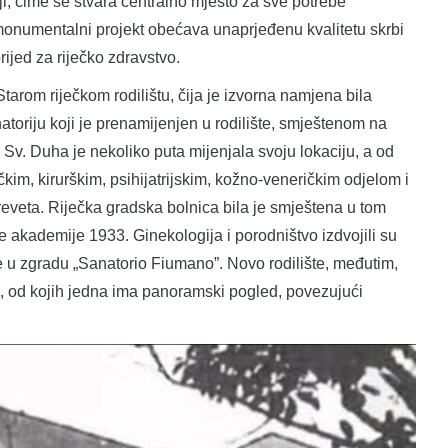
aji, čime se stvara centralno mjesto za sve potrebe
onumentalni projekt obećava unaprjeđenu kvalitetu skrbi
ijed za riječko zdravstvo.
Starom riječkom rodilištu, čija je izvorna namjena bila
atoriju koji je prenamijenjen u rodilište, smještenom na
 Sv. Duha je nekoliko puta mijenjala svoju lokaciju, a od
kim, kirurškim, psihijatrijskim, kožno-veneričkim odjelom i
reveta. Riječka gradska bolnica bila je smještena u tom
 akademije 1933. Ginekologija i porodništvo izdvojili su
e u zgradu „Sanatorio Fiumano”. Novo rodilište, međutim,
 od kojih jedna ima panoramski pogled, povezujući