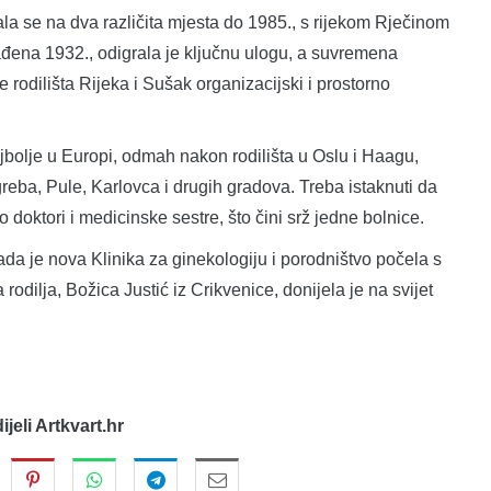
la se na dva različita mjesta do 1985., s rijekom Rječinom
đena 1932., odigrala je ključnu ulogu, a suvremena
 rodilišta Rijeka i Sušak organizacijski i prostorno
 najbolje u Europi, odmah nakon rodilišta u Oslu i Haagu,
agreba, Pule, Karlovca i drugih gradova. Treba istaknuti da
o doktori i medicinske sestre, što čini srž jedne bolnice.
ada je nova Klinika za ginekologiju i porodništvo počela s
dilja, Božica Justić iz Crikvenice, donijela je na svijet
dijeli Artkvart.hr