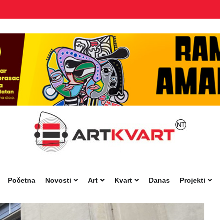
Početna
Novosti
Art
Kvart
Danas
Projekti