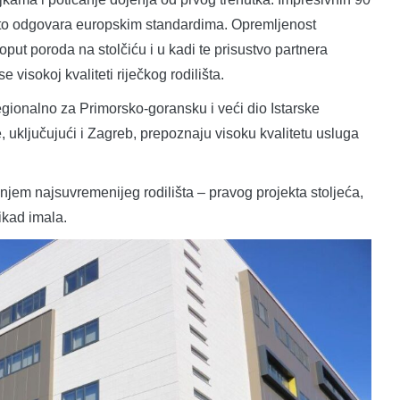
, što odgovara europskim standardima. Opremljenost
ut poroda na stolčiću i u kadi te prisustvo partnera
 visokoj kvaliteti riječkog rodilišta.
 regionalno za Primorsko-goransku i veći dio Istarske
, uključujući i Zagreb, prepoznaju visoku kvalitetu usluga
anjem najsuvremenijeg rodilišta – pravog projekta stoljeća,
ikad imala.