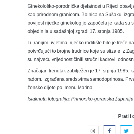
Ginekološko-porodnička djelatnost u Rijeci obavlja
kao prirodnom granicom. Bolnica na Sušaku, izgra
povijest riječke ginekologije započela je kada su se
objedinila u sadašnjoj zgradi 17. srpnja 1985.
I u ranijim uvjetima, riječko rodilište bilo je treće
potvrđujući to brojne trudnice koje su stizale iz Z
su najveću vrijednost činili stručni kadrovi, odnosn
Značajan trenutak zabilježen je 17. srpnja 1985. k
radom, izgrađena sredstvima samodoprinosa. Prva ro
žensko dijete po imenu Marina.
Istaknuta fotografija: Primorsko-goranska županija
Prati i 