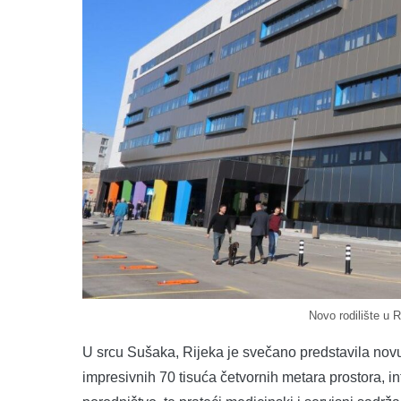
Novo rodilište u R
U srcu Sušaka, Rijeka je svečano predstavila novu
impresivnih 70 tisuća četvornih metara prostora, int