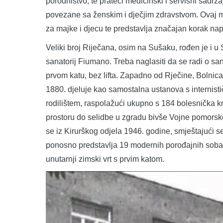
porodništvo, te prateći medicinski i servisni sadrž
povezane sa ženskim i dječjim zdravstvom. Ovaj m
za majke i djecu te predstavlja značajan korak napr
Veliki broj Riječana, osim na Sušaku, rođen je i u 
sanatorij Fiumano. Treba naglasiti da se radi o san
prvom katu, bez lifta. Zapadno od Rječine, Bolnica
1880. djeluje kao samostalna ustanova s internistič
rodilištem, raspolažući ukupno s 184 bolesnička k
prostoru do selidbe u zgradu bivše Vojne pomorske
se iz Kirurškog odjela 1946. godine, smještajući s
ponosno predstavlja 19 modernih porođajnih soba,
unutarnji zimski vrt s prvim katom.