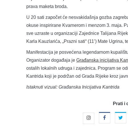
prava maketa broda.
U 20 sati započet će nesvakidašnja gozba zagreba
okuse inspirirane Kvarnerom i menzom 3. maja. Pa
sve uzraste u organizaciji Zajednice Talijana Rijek
Karla Kauzlarića, „Prazni sati“ (11’) Mate Ugrina, te
Manifestacija je posvećena legendarnom kupalištu 
Organizator događaja je
Građanska inicijativa Kan
ostalih lokalnih udruga i zajednica. Program se o
Kantrida koji je podržan od Grada Rijeke kroz javn
Istaknuti vizual: Građanska Inicijativa Kantrida
Prati i 