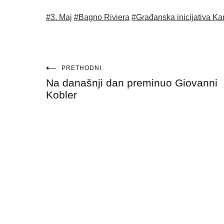
#3. Maj
#Bagno Riviera
#Građanska inicijativa Ka
Navigacija
PRETHODNI
Na današnji dan preminuo Giovanni
objava
Kobler