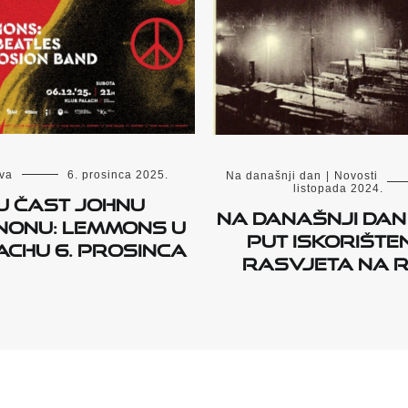
va
6. prosinca 2025.
Na današnji dan
|
Novosti
listopada 2024.
U čast Johnu
Na današnji dan
nonu: Lemmons u
put iskorište
achu 6. prosinca
rasvjeta na r