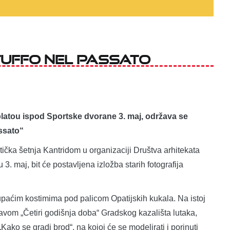
TUFFO NEL PASSATO
 platou ispod Sportske dvorane 3. maj, održava se
ssato“
čka šetnja Kantridom u organizaciji Društva arhitekata
3. maj, bit će postavljena izložba starih fotografija
kupaćim kostimima pod palicom Opatijskih kukala. Na istoj
stavom „Četiri godišnja doba“ Gradskog kazališta lutaka,
ako se gradi brod“, na kojoj će se modelirati i porinuti