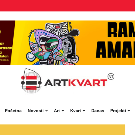
Početna
Novosti
Art
Kvart
Danas
Projekti