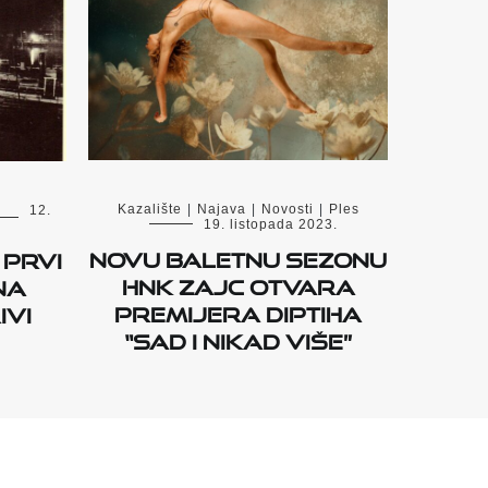
Kazalište
|
Najava
|
Novosti
|
Ples
12.
19. listopada 2023.
Novu baletnu sezonu
 prvi
HNK Zajc otvara
na
premijera diptiha
ivi
“Sad i nikad više”