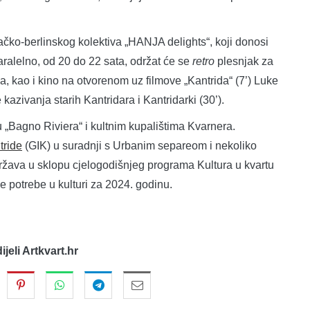
čko-berlinskog kolektiva „HANJA delights“, koji donosi
ralelno, od 20 do 22 sata, održat će se
retro
plesnjak za
a, kao i kino na otvorenom uz filmove „Kantrida“ (7’) Luke
 kazivanja starih Kantridara i Kantridarki (30’).
„Bagno Riviera“ i kultnim kupalištima Kvarnera.
tride
(GIK) u suradnji s Urbanim separeom i nekoliko
država u sklopu cjelogodišnjeg programa Kultura u kvartu
e potrebe u kulturi za 2024. godinu.
dijeli Artkvart.hr