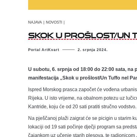
NAJAVA
|
NOVOSTI
|
SKOK U PROŠLOST/UN 
Portal ArtKvart
2. srpnja 2024.
U subotu, 6. srpnja od 18:00 do 22:00 sata, na
manifestacija „Skok u prošlost/Un Tuffo nel Pa
Ispred Morskog prasca započet će vođena urbanisti
Rijeka. U isto vrijeme, na obalnom potezu uz lučicu 
Kantride, koju će od 20 sati pratiti stručno vodstvo.
Na pješčanoj plaži zaigrat će se picigin u starim 
lokaciji od 19 sati počinje dječji program sa pred
čajankom uz učenje starih plesova, te radionicom „K