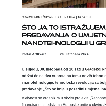
GRADSKA KNJIŽNICA RIJEKA
|
NAJAVA
|
NOVOSTI
Što ja to istražujem
predavanja o umjetnoj
nanotehnologiji u Gr
Portal ArtKvart
28. listopada 2024.
U srijedu, 30. listopada od 18 sati u
Gradskoj kn
održat će se dva susreta na temu novih tehnolo
i nanotehnologije: tehnološka revolucija za bol
predavanje „Što se krije u pozadini umjetne int
Aktivnost se organizira u okviru projekta „Reconne
financiranog sredstvima Europske unije u okvir