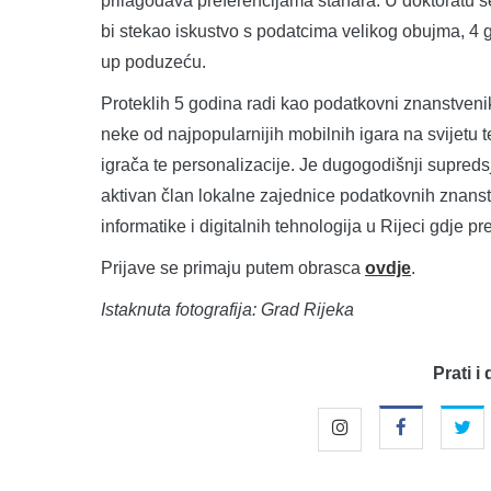
prilagođava preferencijama stanara. U doktoratu s
bi stekao iskustvo s podatcima velikog obujma, 4 
up poduzeću.
Proteklih 5 godina radi kao podatkovni znanstven
neke od najpopularnijih mobilnih igara na svijetu 
igrača te personalizacije. Je dugogodišnji supredsj
aktivan član lokalne zajednice podatkovnih znans
informatike i digitalnih tehnologija u Rijeci gdje 
Prijave se primaju putem obrasca
ovdje
.
Istaknuta fotografija: Grad Rijeka
Prati i 