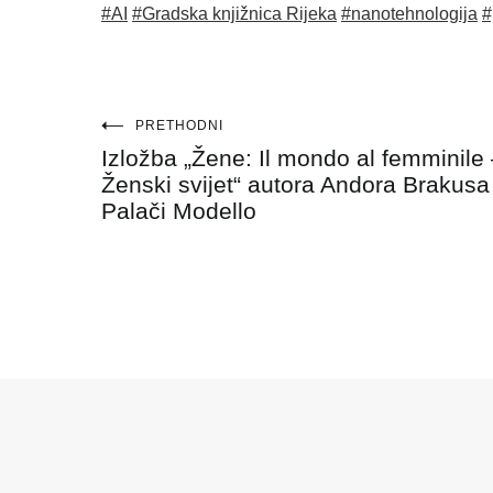
#AI
#Gradska knjižnica Rijeka
#nanotehnologija
#
Navigacija
PRETHODNI
Izložba „Žene: Il mondo al femminile
objava
Ženski svijet“ autora Andora Brakusa
Palači Modello