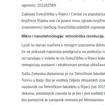
ugovora: 101162569.
Zaklada Sveučilišta u Rijeci i Centar za populariz
knjižnice Rijeka ove će jeseni novu zgradu knjižni
znanstvenici riječkog Sveučilišta približiti najnov
Mikro i nanotehnologije: tehnološka revolucija
Ljudi su danas suočeni s mnogim izazovima (klimats
će se prikazati najnovija postignuća na području n
se razvijaju u svijetu te na Sveučilištu u Rijeci ka
omogućuju sustavni i strukturirani pristup ublažava
Saša Zelenika diplomirao je na Tehničkom fakultetu
Torinu u Italiji. Bio je voditelj Odjela strojarskih 
nastavnik na Tehničkom fakultetu u Rijeci (od 2015.
dekana, predstojnik zavoda te je bio i jest voditelj
bio pomoćnik te zamjenik ministra pri Ministarstvu