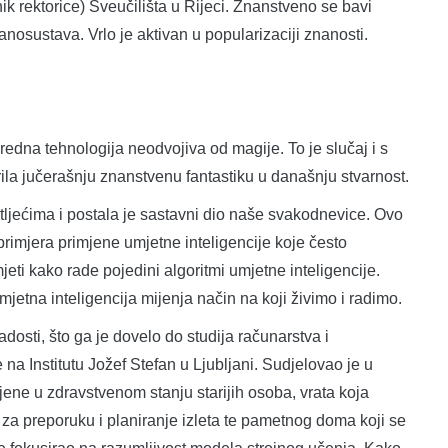
ik rektorice) Sveučilišta u Rijeci. Znanstveno se bavi
nosustava. Vrlo je aktivan u popularizaciji znanosti.
redna tehnologija neodvojiva od magije. To je slučaj i s
la jučerašnju znanstvenu fantastiku u današnju stvarnost.
tljećima i postala je sastavni dio naše svakodnevice. Ovo
rimjera primjene umjetne inteligencije koje često
eti kako rade pojedini algoritmi umjetne inteligencije.
mjetna inteligencija mijenja način na koji živimo i radimo.
adosti, što ga je dovelo do studija računarstva i
 na Institutu Jožef Stefan u Ljubljani. Sudjelovao je u
jene u zdravstvenom stanju starijih osoba, vrata koja
a za preporuku i planiranje izleta te pametnog doma koji se