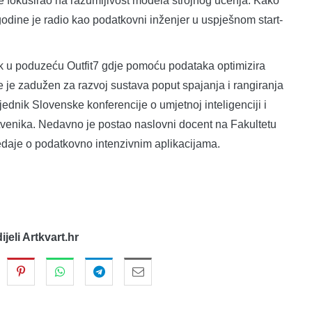
e fokusirao na razumljivost modela strojnog učenja. Kako
godine je radio kao podatkovni inženjer u uspješnom start-
ik u poduzeću Outfit7 gdje pomoću podataka optimizira
te je zadužen za razvoj sustava poput spajanja i rangiranja
ednik Slovenske konferencije o umjetnoj inteligenciji i
tvenika. Nedavno je postao naslovni docent na Fakultetu
predaje o podatkovno intenzivnim aplikacijama.
dijeli Artkvart.hr