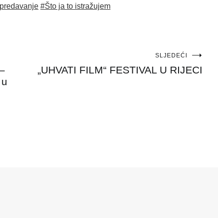
predavanje
#Što ja to istražujem
SLJEDEĆI
 –
„UHVATI FILM“ FESTIVAL U RIJECI
 u