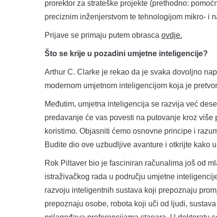
prorektor za strateške projekte (prethodno: pomoćn
preciznim inženjerstvom te tehnologijom mikro- i na
Prijave se primaju putem obrasca
ovdje.
Što se krije u pozadini umjetne inteligencije?
Arthur C. Clarke je rekao da je svaka dovoljno nap
modernom umjetnom inteligencijom koja je pretvori
Međutim, umjetna inteligencija se razvija već dese
predavanje će vas povesti na putovanje kroz više p
koristimo. Objasniti ćemo osnovne principe i razumj
Budite dio ove uzbudljive avanture i otkrijte kako u
Rok Piltaver bio je fasciniran računalima još od ml
istraživačkog rada u području umjetne inteligencije
razvoju inteligentnih sustava koji prepoznaju prom
prepoznaju osobe, robota koji uči od ljudi, sustav