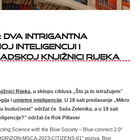
: dva intrigantna
 inteligenciji i
adskoj knjižnici Rijeka
jižnici Rijeka
, u sklopu ciklusa „Što ja to istražujem”
gija i
umjetne inteligencije
. U 18 sati predavanje „Mikro
ju budućnost” održat će Saša Zelenika, a u 19 sati
eligencije?” održat će Rok Piltaver
cting Science with the Blue Society – Blue-connect 2.0“
u „HORIZON-MSCA-2023-CITIZENS-01“ poziva. Broj