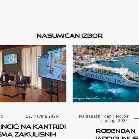
Nasumičan izbor
ti
|
22. travnja 2026.
|
Na današnji dan
|
Novosti
siječnja 2024.
Rinčić: Na Kantridi
Rođendan
ema zakulisnih
Jadrolinije