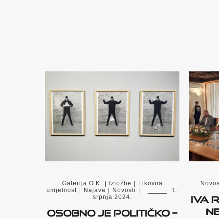
Galerija O.K.
|
Izložbe
|
Likovna
Novos
umjetnost
|
Najava
|
Novosti
|
1.
Iva 
srpnja 2024.
n
Osobno je političko –