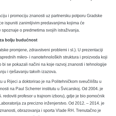
aciju i promociju znanosti uz partnersku potporu Gradske
ce ispuniti zanimljivim predavanjima kojima će
ije spoznaje o predmetima svojih istraživanja.
 za bolju budućnost
ke promjene, zdravstveni problemi i sl.). U prezentaciji
aprednih mikro- i nanotehnoloških struktura i proizvoda koji
ko bi se pokazali načini na koje razvoj znanosti i tehnologije
nju i rješavanju takvih izazova.
 u Rijeci a doktorirao je na Politehničkom sveučilištu u
znanosti na Paul Scherrer institutu u Švicarskoj. Od 2004. je
 redoviti profesor u trajnom izboru), gdje je bio pomoćnik
 Laboratorija za precizno inženjerstvo. Od 2012. – 2014. je
 znanosti, obrazovanja i sporta Vlade RH. Trenutačno je