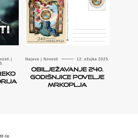
vosti
|
Najava
|
Novosti
12. ožujka 2025.
5.
Obilježavanje 240.
reko
godišnjice Povelje
rija
Mrkoplja
it će