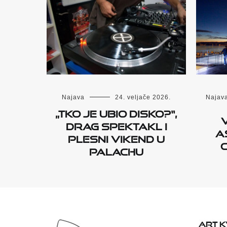
Najava
24. veljače 2026.
Najav
„Tko je ubio disko?“,
drag spektakl i
A
plesni vikend u
Palachu
ART 