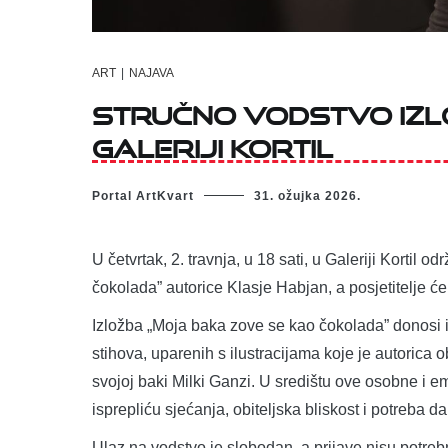
ART
|
NAJAVA
Stručno vodstvo izl
Galeriji Kortil
Portal ArtKvart
31. ožujka 2026.
U četvrtak, 2. travnja, u 18 sati, u Galeriji Kortil
čokolada” autorice Klasje Habjan, a posjetitelje će 
Izložba „Moja baka zove se kao čokolada” donosi in
stihova, uparenih s ilustracijama koje je autorica
svojoj baki Milki Ganzi. U središtu ove osobne i e
isprepliću sjećanja, obiteljska bliskost i potreba 
Ulaz na vodstvo je slobodan, a prijave nisu potreb