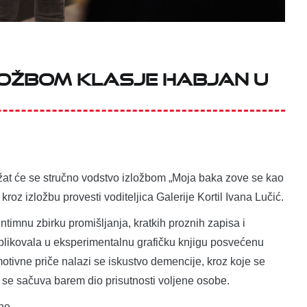
ožbom Klasje Habjan u
 održat će se stručno vodstvo izložbom „Moja baka zove se kao
kroz izložbu provesti voditeljica Galerije Kortil Ivana Lučić.
timnu zbirku promišljanja, kratkih proznih zapisa i
 oblikovala u eksperimentalnu grafičku knjigu posvećenu
motivne priče nalazi se iskustvo demencije, kroz koje se
da se sačuva barem dio prisutnosti voljene osobe.
ne.