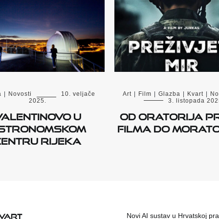
a
|
Novosti
10. veljače
Art
|
Film
|
Glazba
|
Kvart
|
No
2025.
3. listopada 202
Valentinovo u
Od oratorija p
stronomskom
filma do morato
centru Rijeka
KVART
Novi AI sustav u Hrvatskoj prat