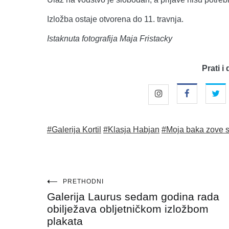
Izložba ostaje otvorena do 11. travnja.
Istaknuta fotografija Maja Fristacky
Prati i 
#Galerija Kortil
#Klasja Habjan
#Moja baka zove 
Navigacija
PRETHODNI
Galerija Laurus sedam godina rada
objava
obilježava obljetničkom izložbom
plakata