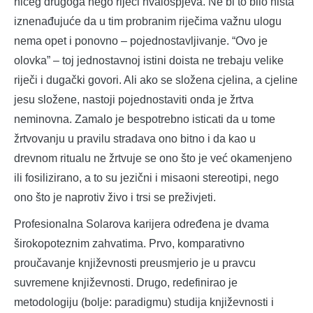
ničeg drugoga nego riječi hvalospjeva. Ne bi to bilo ništa
iznenađujuće da u tim probranim riječima važnu ulogu
nema opet i ponovno – pojednostavljivanje. “Ovo je
olovka” – toj jednostavnoj istini doista ne trebaju velike
riječi i dugački govori. Ali ako se složena cjelina, a cjeline
jesu složene, nastoji pojednostaviti onda je žrtva
neminovna. Zamalo je bespotrebno isticati da u tome
žrtvovanju u pravilu stradava ono bitno i da kao u
drevnom ritualu ne žrtvuje se ono što je već okamenjeno
ili fosilizirano, a to su jezični i misaoni stereotipi, nego
ono što je naprotiv živo i trsi se preživjeti.
Profesionalna Solarova karijera određena je dvama
širokopoteznim zahvatima. Prvo, komparativno
proučavanje književnosti preusmjerio je u pravcu
suvremene književnosti. Drugo, redefinirao je
metodologiju (bolje: paradigmu) studija književnosti i