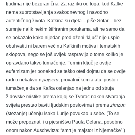
ljudima nije bezgranična. Za razliku od toga, kod Kafke
nema suprotstavljanja svakodnevnog i navodno
autentičnog života. Kafkina su djela – piše Solar – bez
sumnje nalik nekim šifriranim porukama, ali ne samo da
se pokazalo kako nijedan predloženi ‘ključ’ nije uspio
obuhvatiti ni barem većinu Kafkinih motiva i tematskih
sklopova, nego se još uvijek raspravlja o tome koliko je
opravdano takvo tumačenje. Termin ključ je ovdje
eufemizam jer ponekad se teško oteti dojmu da se ovdje
radi o nekakvom
pajseru
, provalničkom alatu; postoji
tumačenje da se Kafka oslanjao na jednu od struja
židovske mistike prema kojoj se Tvorac nakon stvaranja
svijeta prestao baviti ljudskim poslovima i prema
zimzun
(stezanje) učenju Isaka Lurije povukao u sebe. (To se
može prepoznati i u pjesništvu Paula Celana, posebno
onom nakon Auschwitza: “smrt je majstor iz Njemačke”.)