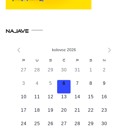
NAJAVE
kolovoz 2026
Kalendar
P
U
S
Č
P
S
N
od
0
0
0
0
0
0
0
27
28
29
30
31
1
2
Događaji
DOGAĐAJI,
DOGAĐAJI,
DOGAĐAJI,
DOGAĐAJI,
DOGAĐAJI,
DOGAĐAJI,
DOGAĐAJI
0
0
0
0
0
0
0
3
4
5
6
7
8
9
DOGAĐAJI,
DOGAĐAJI,
DOGAĐAJI,
DOGAĐAJI,
DOGAĐAJI,
DOGAĐAJI,
DOGAĐAJI
0
0
0
0
0
0
0
10
11
12
13
14
15
16
DOGAĐAJI,
DOGAĐAJI,
DOGAĐAJI,
DOGAĐAJI,
DOGAĐAJI,
DOGAĐAJI,
DOGAĐAJI
0
0
0
0
0
0
0
17
18
19
20
21
22
23
DOGAĐAJI,
DOGAĐAJI,
DOGAĐAJI,
DOGAĐAJI,
DOGAĐAJI,
DOGAĐAJI,
DOGAĐAJI
0
0
0
0
0
0
0
24
25
26
27
28
29
30