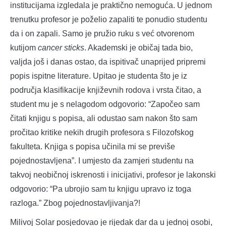
institucijama izgledala je praktično nemoguća. U jednom
trenutku profesor je poželio zapaliti te ponudio studentu
da i on zapali. Samo je pružio ruku s već otvorenom
kutijom
cancer sticks
. Akademski je običaj tada bio,
valjda još i danas ostao, da ispitivač unaprijed pripremi
popis ispitne literature. Upitao je studenta što je iz
područja klasifikacije književnih rodova i vrsta čitao, a
student mu je s nelagodom odgovorio: “Započeo sam
čitati knjigu s popisa, ali odustao sam nakon što sam
pročitao kritike nekih drugih profesora s Filozofskog
fakulteta. Knjiga s popisa učinila mi se previše
pojednostavljena”. I umjesto da zamjeri studentu na
takvoj neobičnoj iskrenosti i inicijativi, profesor je lakonski
odgovorio: “Pa ubrojio sam tu knjigu upravo iz toga
razloga.” Zbog pojednostavljivanja?!
Milivoj Solar posjedovao je rijedak dar da u jednoj osobi,