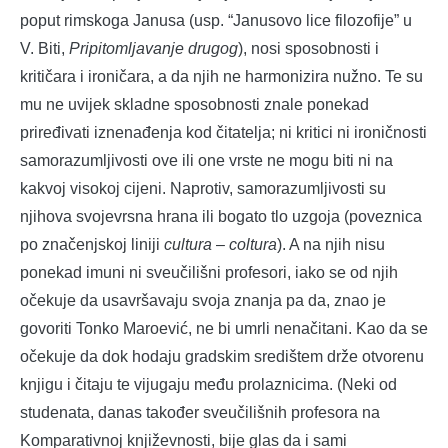
poput rimskoga Janusa (usp. “Janusovo lice filozofije” u
V. Biti,
Pripitomljavanje drugog
), nosi sposobnosti i
kritičara i ironičara, a da njih ne harmonizira nužno. Te su
mu ne uvijek skladne sposobnosti znale ponekad
priređivati iznenađenja kod čitatelja; ni kritici ni ironičnosti
samorazumljivosti ove ili one vrste ne mogu biti ni na
kakvoj visokoj cijeni. Naprotiv, samorazumljivosti su
njihova svojevrsna hrana ili bogato tlo uzgoja (poveznica
po značenjskoj liniji
cultura
–
coltura
). A na njih nisu
ponekad imuni ni sveučilišni profesori, iako se od njih
očekuje da usavršavaju svoja znanja pa da, znao je
govoriti Tonko Maroević, ne bi umrli nenačitani. Kao da se
očekuje da dok hodaju gradskim središtem drže otvorenu
knjigu i čitaju te vijugaju među prolaznicima. (Neki od
studenata, danas također sveučilišnih profesora na
Komparativnoj književnosti, bije glas da i sami