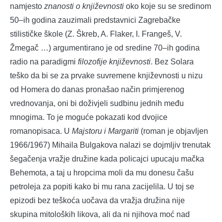
namjesto
znanosti o književnosti
oko koje su se sredinom
50–ih godina zauzimali predstavnici Zagrebačke
stilističke škole (Z. Škreb, A. Flaker, I. Frangeš, V.
Žmegač …) argumentirano je od sredine 70–ih godina
radio na paradigmi
filozofije književnosti
. Bez Solara
teško da bi se za prvake suvremene književnosti u nizu
od Homera do danas pronašao način primjerenog
vrednovanja, oni bi doživjeli sudbinu jednih među
mnogima. To je moguće pokazati kod dvojice
romanopisaca. U
Majstoru i Margariti
(roman je objavljen
1966/1967) Mihaila Bulgakova nalazi se dojmljiv trenutak
šegačenja vražje družine kada policajci upucaju mačka
Behemota, a taj u hropcima moli da mu donesu čašu
petroleja za popiti kako bi mu rana zacijelila. U toj se
epizodi bez teškoća uočava da vražja družina nije
skupina mitoloških likova, ali da ni njihova moć nad