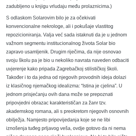
zadubljeno u knjigu vrludaju među prolaznicima.)
S odlaskom Solarovim bilo je za očekivati
konvencionalne nekrologe, ali i pokušaje vlastitog
repozicioniranja. Valja već sada istaknuti da je u jednom
važnom segmentu institucionalnog života Solar bio
zapravo usamljenik. Drugim riječima, da nije osnovao
svoju školu pa je bio u nekoliko navrata naveden odbaciti
uvjerenje kako pripada Zagrebačkoj stilističkoj školi.
Također i to da jedna od njegovih provodnih ideja dolazi
iz klasičnog njemačkog idealizma: “Istina je cjelina”. U
jednom prisjećanju ovih dana može se prepoznati
pripovjedni obrazac karakterističan za žanr tzv.
akademskog romana, ali s preokretom njegovih osnovnih
obilježja. Namjesto pripovijedanja koje se ne libi
iznošenja tuđeg prljavog veša, ovdje gotovo da ni nema