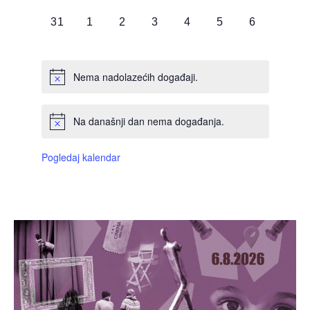
DOGAĐAJI,
DOGAĐAJI,
DOGAĐAJI,
DOGAĐAJI,
DOGAĐAJI,
DOGAĐAJI,
DOGAĐAJI
0
0
0
0
0
0
0
31
1
2
3
4
5
6
DOGAĐAJI,
DOGAĐAJI,
DOGAĐAJI,
DOGAĐAJI,
DOGAĐAJI,
DOGAĐAJI,
DOGAĐAJI
Nema nadolazećih događaji.
Na današnji dan nema događanja.
Pogledaj kalendar