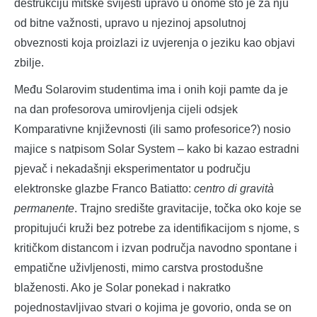
destrukciju mitske svijesti upravo u onome što je za nju
od bitne važnosti, upravo u njezinoj apsolutnoj
obveznosti koja proizlazi iz uvjerenja o jeziku kao objavi
zbilje.
Među Solarovim studentima ima i onih koji pamte da je
na dan profesorova umirovljenja cijeli odsjek
Komparativne književnosti (ili samo profesorice?) nosio
majice s natpisom Solar System – kako bi kazao estradni
pjevač i nekadašnji eksperimentator u području
elektronske glazbe Franco Batiatto:
centro di gravità
permanente
. Trajno središte gravitacije, točka oko koje se
propitujući kruži bez potrebe za identifikacijom s njome, s
kritičkom distancom i izvan područja navodno spontane i
empatične uživljenosti, mimo carstva prostodušne
blaženosti. Ako je Solar ponekad i nakratko
pojednostavljivao stvari o kojima je govorio, onda se on