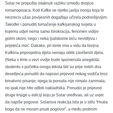
Solar ne propušta istaknuti razliku između dvojice
romanopisaca. Kod Kafke se rijetko javlja ironija koja bi
neizreciv užas povijesnih događaja učinila podnošljivijim.
Također i ponuditi tumačenje kafkijanskog svijeta u
kojemu udjel nema samo birokracija, fenomen vidljiv
golim okom, nego i neka ljudskome biću nevidljiva i
prijeteća moć. Dakako, pri tome ima u vidu da brojna
Kafkina pripovjedna djela nemaju oblik završenih djela.
(Neka s time u vezi ovdje bude spomenuta anegdota:
studentu s početka ovoga teksta bili su prije nekih dva
desetljeća ponudili da napravi prijevod nekog vodiča kroz
kreativno pisanje; njega ta ponuda nije nimalo zanimala,
no ipak nije htio odbiti nakladnika. Ponudio je prijevod
druge knjige u ediciji koju je Solar uređivao, ali uz uvjet
da napiše pogovor. Solarova reakcija bila je u stilu “Hvala
bogu da ne moram pisati pogovor”, a među probnim