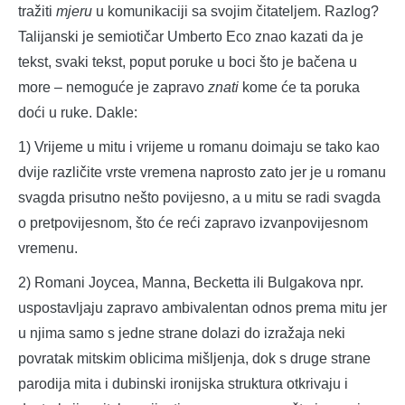
tražiti
mjeru
u komunikaciji sa svojim čitateljem. Razlog?
Talijanski je semiotičar Umberto Eco znao kazati da je
tekst, svaki tekst, poput poruke u boci što je bačena u
more – nemoguće je zapravo
znati
kome će ta poruka
doći u ruke. Dakle:
1) Vrijeme u mitu i vrijeme u romanu doimaju se tako kao
dvije različite vrste vremena naprosto zato jer je u romanu
svagda prisutno nešto povijesno, a u mitu se radi svagda
o pretpovijesnom, što će reći zapravo izvanpovijesnom
vremenu.
2) Romani Joycea, Manna, Becketta ili Bulgakova npr.
uspostavljaju zapravo ambivalentan odnos prema mitu jer
u njima samo s jedne strane dolazi do izražaja neki
povratak mitskim oblicima mišljenja, dok s druge strane
parodija mita i dubinski ironijska struktura otkrivaju i