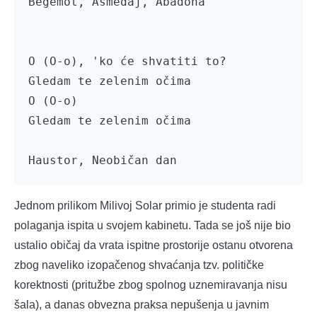
Begemot, Ašmedaj, Abadona

O (O-o), 'ko će shvatiti to?

Gledam te zelenim očima

O (O-o)

Gledam te zelenim očima

Haustor, Neobičan dan
Jednom prilikom Milivoj Solar primio je studenta radi
polaganja ispita u svojem kabinetu. Tada se još nije bio
ustalio običaj da vrata ispitne prostorije ostanu otvorena
zbog naveliko izopačenog shvaćanja tzv. političke
korektnosti (pritužbe zbog spolnog uznemiravanja nisu
šala), a danas obvezna praksa nepušenja u javnim