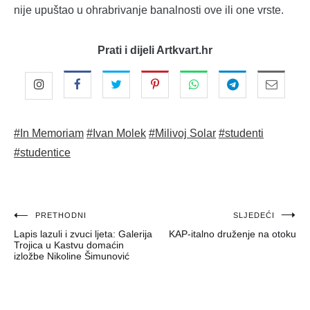
nije upuštao u ohrabrivanje banalnosti ove ili one vrste.
Prati i dijeli Artkvart.hr
#In Memoriam
#Ivan Molek
#Milivoj Solar
#studenti
#studentice
Navigacija
PRETHODNI
SLJEDEĆI
Lapis lazuli i zvuci ljeta: Galerija
KAP-italno druženje na otoku
objava
Trojica u Kastvu domaćin
izložbe Nikoline Šimunović