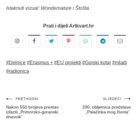
Istaknuti vizual: Wondernature i Štošta.
Prati i dijeli Artkvart.hr
#Delnice
#Erasmus +
#EU projekti
#Gorski kotar
#mladi
#radionica
Navigacija
PRETHODNI
SLJEDEĆI
Nakon 550 brojeva prestao
200. obljetnica predstave
objava
izlaziti „Primorsko-goranski
„Palačinka mog života”.
dnevnik”