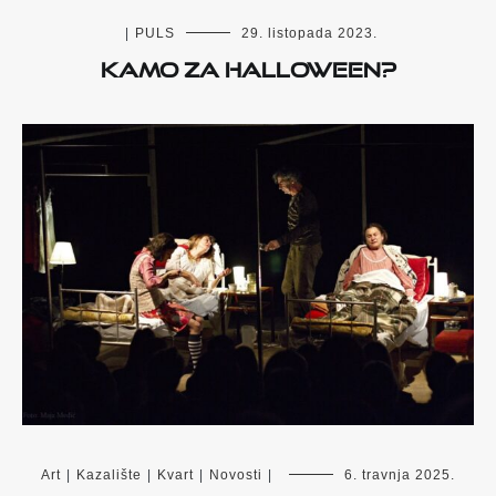
|
PULS
29. listopada 2023.
Kamo za Halloween?
Art
|
Kazalište
|
Kvart
|
Novosti
|
6. travnja 2025.