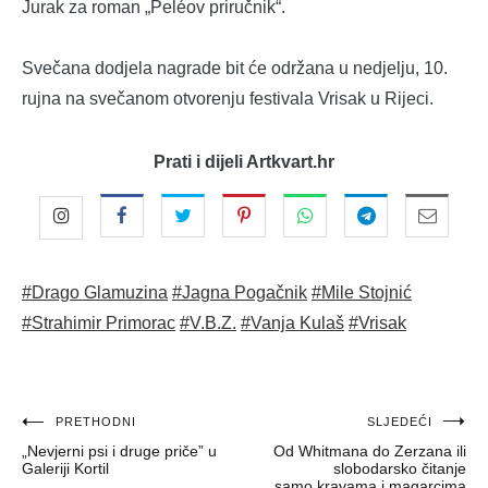
Jurak za roman „Peléov priručnik“.
Svečana dodjela nagrade bit će održana u nedjelju, 10.
rujna na svečanom otvorenju festivala Vrisak u Rijeci.
Prati i dijeli Artkvart.hr
#Drago Glamuzina
#Jagna Pogačnik
#Mile Stojnić
#Strahimir Primorac
#V.B.Z.
#Vanja Kulaš
#Vrisak
Navigacija
PRETHODNI
SLJEDEĆI
„Nevjerni psi i druge priče” u
Od Whitmana do Zerzana ili
objava
Galeriji Kortil
slobodarsko čitanje
samo kravama i magarcima