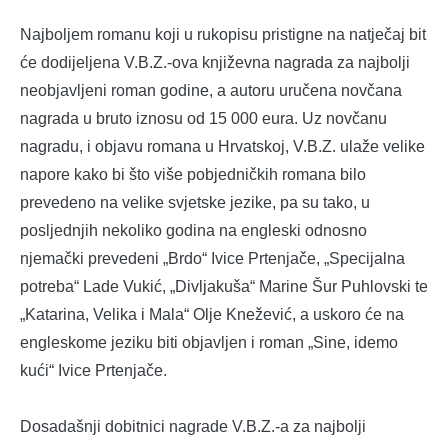
Najboljem romanu koji u rukopisu pristigne na natječaj bit
će dodijeljena V.B.Z.-ova književna nagrada za najbolji
neobjavljeni roman godine, a autoru uručena novčana
nagrada u bruto iznosu od 15 000 eura. Uz novčanu
nagradu, i objavu romana u Hrvatskoj, V.B.Z. ulaže velike
napore kako bi što više pobjedničkih romana bilo
prevedeno na velike svjetske jezike, pa su tako, u
posljednjih nekoliko godina na engleski odnosno
njemački prevedeni „Brdo“ Ivice Prtenjače, „Specijalna
potreba“ Lade Vukić, „Divljakuša“ Marine Šur Puhlovski te
„Katarina, Velika i Mala“ Olje Knežević, a uskoro će na
engleskome jeziku biti objavljen i roman „Sine, idemo
kući“ Ivice Prtenjače.
Dosadašnji dobitnici nagrade V.B.Z.-a za najbolji