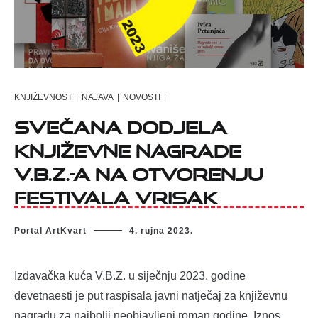
KNJIŽEVNOST
|
NAJAVA
|
NOVOSTI
|
Svečana dodjela
književne nagrade
V.B.Z.-a na otvorenju
festivala Vrisak
Portal ArtKvart
4. rujna 2023.
Izdavačka kuća V.B.Z. u siječnju 2023. godine
devetnaesti je put raspisala javni natječaj za književnu
nagradu za najbolji neobjavljeni roman godine. Iznos