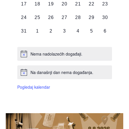
0
0
0
0
0
0
0
17
18
19
20
21
22
23
DOGAĐAJI,
DOGAĐAJI,
DOGAĐAJI,
DOGAĐAJI,
DOGAĐAJI,
DOGAĐAJI,
DOGAĐAJI
0
0
0
0
0
0
0
24
25
26
27
28
29
30
DOGAĐAJI,
DOGAĐAJI,
DOGAĐAJI,
DOGAĐAJI,
DOGAĐAJI,
DOGAĐAJI,
DOGAĐAJI
0
0
0
0
0
0
0
31
1
2
3
4
5
6
DOGAĐAJI,
DOGAĐAJI,
DOGAĐAJI,
DOGAĐAJI,
DOGAĐAJI,
DOGAĐAJI,
DOGAĐAJI
Nema nadolazećih događaji.
Na današnji dan nema događanja.
Pogledaj kalendar