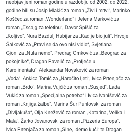
neobjavljeni roman godine u razdoblju od 2002. do 2022.
godine bili su Josip Mlakić za roman „Živi i mrtvi“, Marinko
Koščec za roman „Wonderland“ i Jelena Marković za
roman „Escajg za teletinu“, Davor Špišić za
„Koljivo“, Nura Bazdulj Hubijar za „Kad je bio juli“, Hrvoje
Šalković za „Pravi se da ovo nisi vidio“, Svjetlana
Gjoni za „Nula nemo“, Predrag Crnković za „Beograd za
pokojnike“, Dragan Pavelić za „Proljeće u
Karolinentalu“, Aleksandar Novaković za roman
„Vođa“, Ankica Tomić za „Naročito ljeti“, Ivica Prtenjača za
roman „Brdo“, Marina Vujčić za roman „Susjed“, Lada
Vukić za roman „Specijalna potreba“ i Ivica Ivanišević za
roman „Knjiga žalbe“, Marina Šur Puhlovski za roman
„Divljakuša“, Olja Knežević za roman „Katarina, Velika i
Mala“, Žarko Jovanovski za roman „Pizzeria Europa“,
Ivica Prtenjača za roman „Sine, idemo kući“ te Dragan