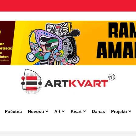
Početna
Novosti
Art
Kvart
Danas
Projekti