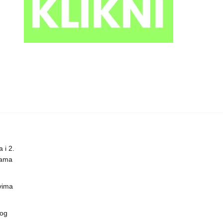
 i 2.
nama
vima
vog