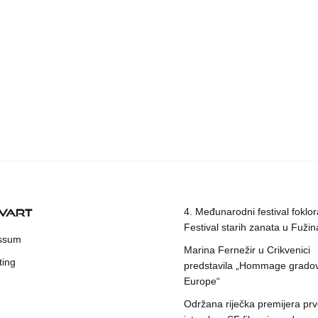
KVART
4. Međunarodni festival foklora
Festival starih zanata u Fuži
ssum
Marina Fernežir u Crikvenici
ting
predstavila „Hommage grado
Europe“
Održana riječka premijera pr