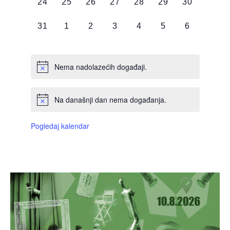
0
0
0
0
0
0
0
24
25
26
27
28
29
30
DOGAĐAJI,
DOGAĐAJI,
DOGAĐAJI,
DOGAĐAJI,
DOGAĐAJI,
DOGAĐAJI,
DOGAĐAJI
0
0
0
0
0
0
0
31
1
2
3
4
5
6
DOGAĐAJI,
DOGAĐAJI,
DOGAĐAJI,
DOGAĐAJI,
DOGAĐAJI,
DOGAĐAJI,
DOGAĐAJI
Nema nadolazećih događaji.
Na današnji dan nema događanja.
Pogledaj kalendar