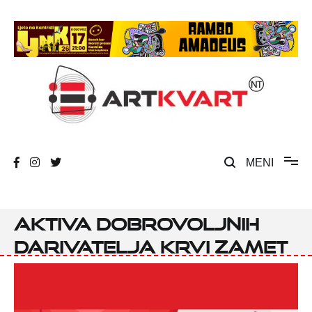
Skip
to
content
Umjetnost, kultura i društvena zbivanja
ArtKvart
MENI
Aktiva dobrovoljnih
darivatelja krvi Zamet