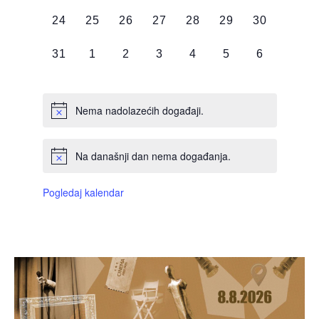
DOGAĐAJI,
DOGAĐAJI,
DOGAĐAJI,
DOGAĐAJI,
DOGAĐAJI,
DOGAĐAJI,
DOGAĐAJI
0
0
0
0
0
0
0
24
25
26
27
28
29
30
DOGAĐAJI,
DOGAĐAJI,
DOGAĐAJI,
DOGAĐAJI,
DOGAĐAJI,
DOGAĐAJI,
DOGAĐAJI
0
0
0
0
0
0
0
31
1
2
3
4
5
6
DOGAĐAJI,
DOGAĐAJI,
DOGAĐAJI,
DOGAĐAJI,
DOGAĐAJI,
DOGAĐAJI,
DOGAĐAJI
Nema nadolazećih događaji.
Na današnji dan nema događanja.
Pogledaj kalendar