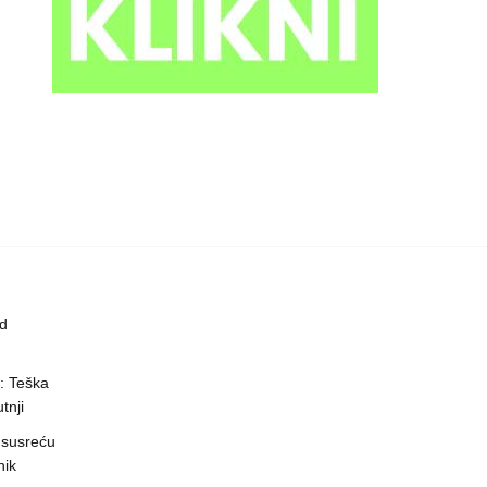
ed
a: Teška
tnji
 susreću
nik