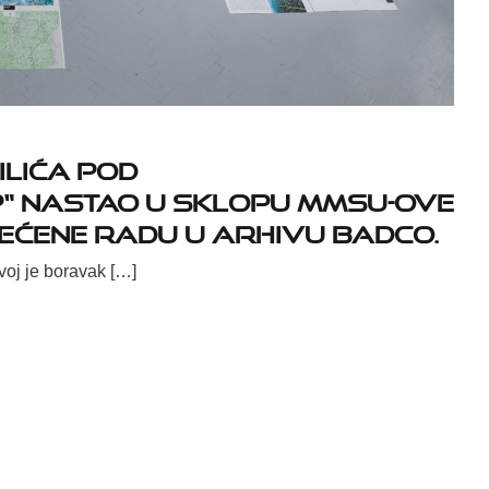
Ilića pod
p“ nastao u sklopu MMSU-ove
ećene radu u Arhivu BADco.
svoj je boravak […]