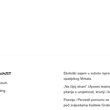
KVART
Ekološki sajam u subotu ispr
opatijskog Mrkata
ssum
„Na čijoj strani“ Ulysses teatr
ting
pitanja o umjetnosti, krivnji i šu
Poezija i Perzeidi ponovno se
pod zvijezdama Kaštela Grob