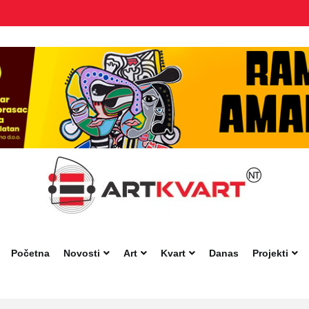
Početna
Novosti
Art
Kvart
Danas
Projekti