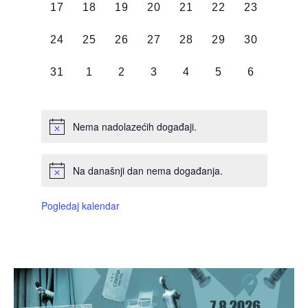
0
0
0
0
0
0
0
17
18
19
20
21
22
23
DOGAĐAJI,
DOGAĐAJI,
DOGAĐAJI,
DOGAĐAJI,
DOGAĐAJI,
DOGAĐAJI,
DOGAĐAJI
0
0
0
0
0
0
0
24
25
26
27
28
29
30
DOGAĐAJI,
DOGAĐAJI,
DOGAĐAJI,
DOGAĐAJI,
DOGAĐAJI,
DOGAĐAJI,
DOGAĐAJI
0
0
0
0
0
0
0
31
1
2
3
4
5
6
DOGAĐAJI,
DOGAĐAJI,
DOGAĐAJI,
DOGAĐAJI,
DOGAĐAJI,
DOGAĐAJI,
DOGAĐAJI
Nema nadolazećih događaji.
Na današnji dan nema događanja.
Pogledaj kalendar