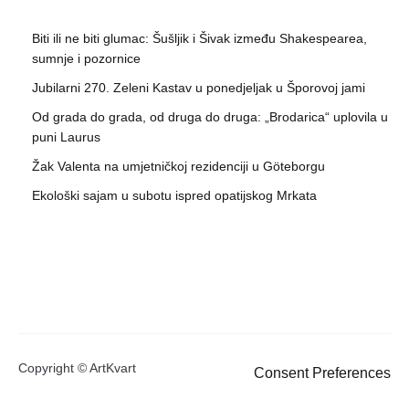
Biti ili ne biti glumac: Šušljik i Šivak između Shakespearea,
sumnje i pozornice
Jubilarni 270. Zeleni Kastav u ponedjeljak u Šporovoj jami
Od grada do grada, od druga do druga: „Brodarica“ uplovila u
puni Laurus
Žak Valenta na umjetničkoj rezidenciji u Göteborgu
Ekološki sajam u subotu ispred opatijskog Mrkata
Copyright © ArtKvart
Consent Preferences