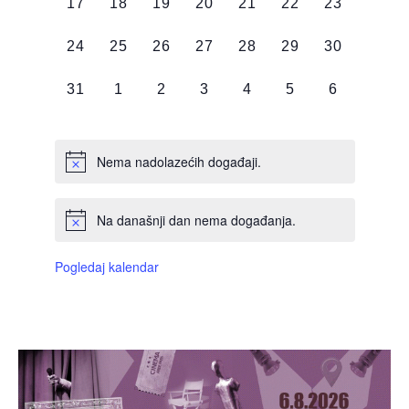
0
0
0
0
0
0
0
17
18
19
20
21
22
23
DOGAĐAJI,
DOGAĐAJI,
DOGAĐAJI,
DOGAĐAJI,
DOGAĐAJI,
DOGAĐAJI,
DOGAĐAJI
0
0
0
0
0
0
0
24
25
26
27
28
29
30
DOGAĐAJI,
DOGAĐAJI,
DOGAĐAJI,
DOGAĐAJI,
DOGAĐAJI,
DOGAĐAJI,
DOGAĐAJI
0
0
0
0
0
0
0
31
1
2
3
4
5
6
DOGAĐAJI,
DOGAĐAJI,
DOGAĐAJI,
DOGAĐAJI,
DOGAĐAJI,
DOGAĐAJI,
DOGAĐAJI
Nema nadolazećih događaji.
Na današnji dan nema događanja.
Pogledaj kalendar