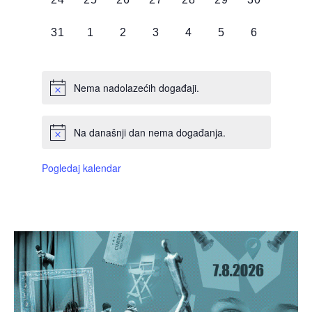
DOGAĐAJI,
DOGAĐAJI,
DOGAĐAJI,
DOGAĐAJI,
DOGAĐAJI,
DOGAĐAJI,
DOGAĐAJI
0
0
0
0
0
0
0
31
1
2
3
4
5
6
DOGAĐAJI,
DOGAĐAJI,
DOGAĐAJI,
DOGAĐAJI,
DOGAĐAJI,
DOGAĐAJI,
DOGAĐAJI
Nema nadolazećih događaji.
Na današnji dan nema događanja.
Pogledaj kalendar