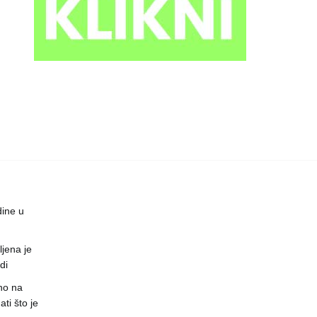
dine u
jena je
di
no na
ti što je