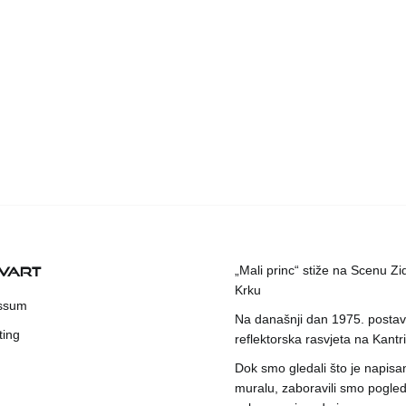
KVART
„Mali princ“ stiže na Scenu Zi
Krku
ssum
Na današnji dan 1975. postavl
ting
reflektorska rasvjeta na Kantri
Dok smo gledali što je napisa
muralu, zaboravili smo pogleda