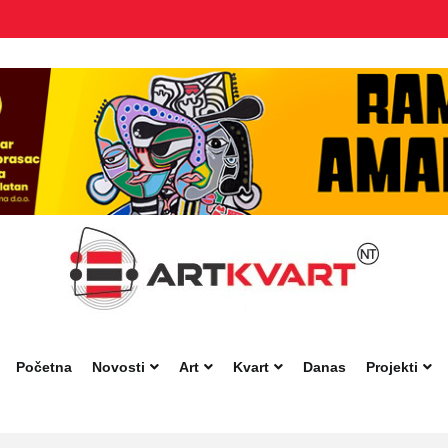
Početna
Novosti
Art
Kvart
Danas
Projekti