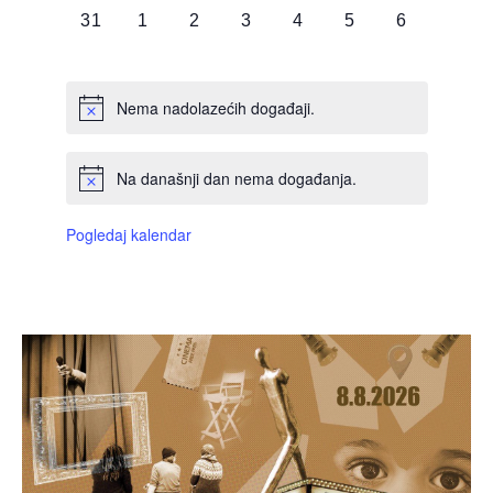
0
0
0
0
0
0
0
31
1
2
3
4
5
6
DOGAĐAJI,
DOGAĐAJI,
DOGAĐAJI,
DOGAĐAJI,
DOGAĐAJI,
DOGAĐAJI,
DOGAĐAJI
Nema nadolazećih događaji.
Na današnji dan nema događanja.
Pogledaj kalendar