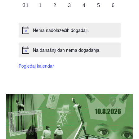
0
0
0
0
0
0
0
31
1
2
3
4
5
6
DOGAĐAJI,
DOGAĐAJI,
DOGAĐAJI,
DOGAĐAJI,
DOGAĐAJI,
DOGAĐAJI,
DOGAĐAJI
Nema nadolazećih događaji.
Na današnji dan nema događanja.
Pogledaj kalendar