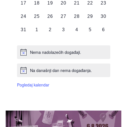
0
0
0
0
0
0
0
17
18
19
20
21
22
23
DOGAĐAJI,
DOGAĐAJI,
DOGAĐAJI,
DOGAĐAJI,
DOGAĐAJI,
DOGAĐAJI,
DOGAĐAJI
0
0
0
0
0
0
0
24
25
26
27
28
29
30
DOGAĐAJI,
DOGAĐAJI,
DOGAĐAJI,
DOGAĐAJI,
DOGAĐAJI,
DOGAĐAJI,
DOGAĐAJI
0
0
0
0
0
0
0
31
1
2
3
4
5
6
DOGAĐAJI,
DOGAĐAJI,
DOGAĐAJI,
DOGAĐAJI,
DOGAĐAJI,
DOGAĐAJI,
DOGAĐAJI
Nema nadolazećih događaji.
Na današnji dan nema događanja.
Pogledaj kalendar